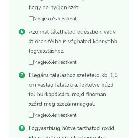
hogy ne nyíljon szét.
Megjelölés készként
Azonnal tálalhatod egészben, vagy
átlósan félbe is vághatod könnyebb
fogyasztáshoz.
Megjelölés készként
Elegáns tálaláshoz szeleteld kb. 1,5
cm vastag falatokra, fektetve húzd
fel hurkapálcára, majd finoman
szórd meg szezámmaggal.
Megjelölés készként
Fogyasztásig hűtve tarthatod rövid
ideig, de frissen a legfinomabb,