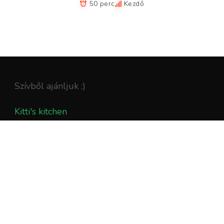
50 perc
Kezdő
Szívből ajánljuk :)
Kitti's kitchen