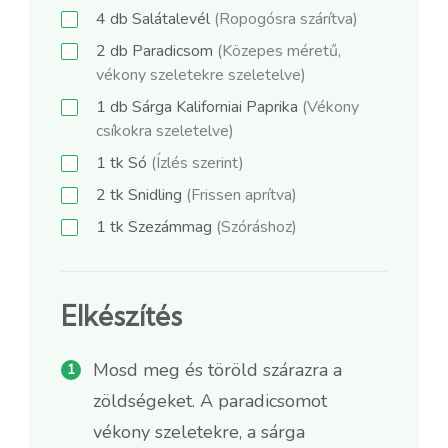
4
db
Salátalevél
(Ropogósra szárítva)
2
db
Paradicsom
(Közepes méretű,
vékony szeletekre szeletelve)
1
db
Sárga Kaliforniai Paprika
(Vékony
csíkokra szeletelve)
1
tk
Só
(Ízlés szerint)
2
tk
Snidling
(Frissen aprítva)
1
tk
Szezámmag
(Szóráshoz)
Elkészítés
Mosd meg és töröld szárazra a
zöldségeket. A paradicsomot
vékony szeletekre, a sárga