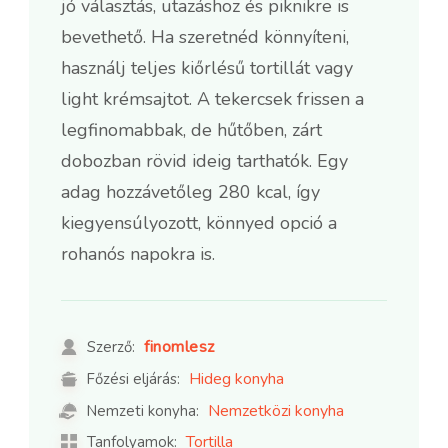
jó választás, utazáshoz és piknikre is
bevethető. Ha szeretnéd könnyíteni,
használj teljes kiőrlésű tortillát vagy
light krémsajtot. A tekercsek frissen a
legfinomabbak, de hűtőben, zárt
dobozban rövid ideig tarthatók. Egy
adag hozzávetőleg 280 kcal, így
kiegyensúlyozott, könnyed opció a
rohanós napokra is.
finomlesz
Szerző:
Hideg konyha
Főzési eljárás:
Nemzetközi konyha
Nemzeti konyha:
Tortilla
Tanfolyamok: