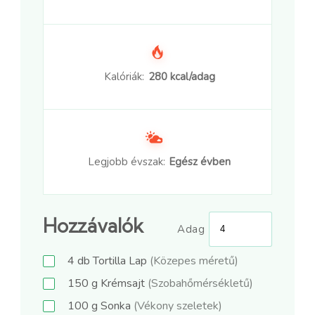
Kalóriák:
280 kcal/adag
Legjobb évszak:
Egész évben
Hozzávalók
Adag
4
db
Tortilla Lap
(Közepes méretű)
150
g
Krémsajt
(Szobahőmérsékletű)
100
g
Sonka
(Vékony szeletek)