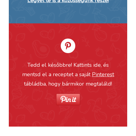
Legyél te is a közösségünk része!
Tedd el későbbre! Kattints ide, és
mentsd el a receptet a saját
Pinterest
tábládba, hogy bármikor megtaláld!