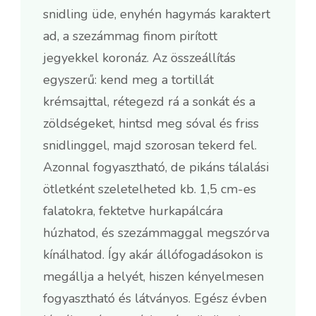
snidling üde, enyhén hagymás karaktert
ad, a szezámmag finom pirított
jegyekkel koronáz. Az összeállítás
egyszerű: kend meg a tortillát
krémsajttal, rétegezd rá a sonkát és a
zöldségeket, hintsd meg sóval és friss
snidlinggel, majd szorosan tekerd fel.
Azonnal fogyasztható, de pikáns tálalási
ötletként szeletelheted kb. 1,5 cm-es
falatokra, fektetve hurkapálcára
húzhatod, és szezámmaggal megszórva
kínálhatod. Így akár állófogadásokon is
megállja a helyét, hiszen kényelmesen
fogyasztható és látványos. Egész évben