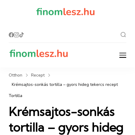
finomles
Recept, ami
finom lesz.
z.hu
finomlesz.hu
Recept, ami finom lesz.
Otthon
Recept
Krémsajtos-sonkás tortilla – gyors hideg tekercs recept
Tortilla
Krémsajtos-sonkás
tortilla – gyors hideg