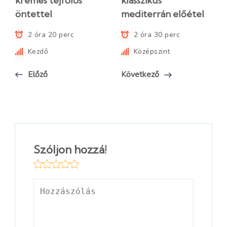
krémes tejfölös
klasszikus
öntettel
mediterrán előétel
2 óra 20 perc
2 óra 30 perc
Kezdő
Középszint
Előző
Következő
Szóljon hozzá!