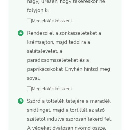
hagyj üresen, hogy tekeréskor ne
folyjon ki.
Megjelölés készként
Rendezd el a sonkaszeleteket a
krémsajton, majd tedd rá a
salátalevelet, a
paradicsomszeleteket és a
paprikacsíkokat. Enyhén hintsd meg
sóval.
Megjelölés készként
Szórd a töltelék tetejére a maradék
snidlinget, majd a tortillát az alsó
szélétől indulva szorosan tekerd fel.
A végeket óvatosan nyomd össze,