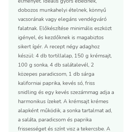
élményét. Ideális gyors ebédnek,
dobozos munkahelyi ételnek, könnyű
vacsorának vagy elegáns vendégváró
falatnak. Előkészítése minimális eszközt
igényel, és kezdőknek is magabiztos
sikert ígér. A recept négy adaghoz
készül: 4 db tortillalap, 150 g krémsajt,
100 g sonka, 4 db salátalevél, 2
közepes paradicsom, 1 db sárga
kaliforniai paprika, kevés só, friss
snidling és egy kevés szezámmag adja a
harmonikus ízeket. A krémsajt krémes
alapként működik, a sonka tartalmat ad,
a saláta, paradicsom és paprika
frissességet és színt visz a tekercsbe. A