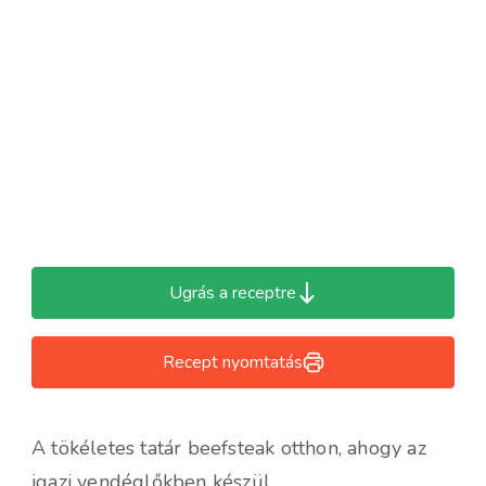
Ugrás a receptre
Recept nyomtatás
A tökéletes tatár beefsteak otthon, ahogy az
igazi vendéglőkben készül.