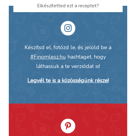
Elkészítetted ezt a receptet?
Készítsd el, fotózd le, és jelöld be a
#Finomlesz.hu
hashtaget, hogy
láthassuk a te verziódat is!
Legyél te is a közösségünk része!