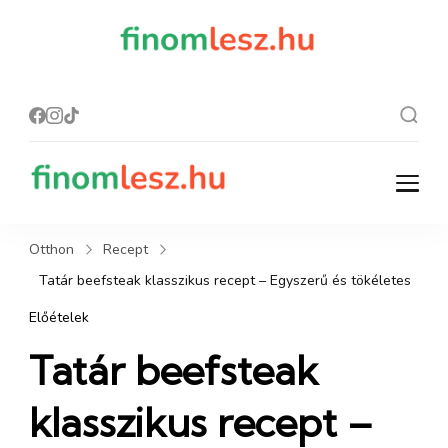
finomles
Recept, ami
finom lesz.
z.hu
finomlesz.hu
Recept, ami finom lesz.
Otthon
Recept
Tatár beefsteak klasszikus recept – Egyszerű és tökéletes
Előételek
Tatár beefsteak
klasszikus recept –