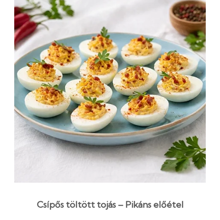
Csípős töltött tojás – Pikáns előétel
receptje