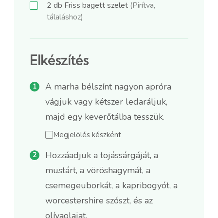
2
db
Friss bagett szelet
(Pirítva,
tálaláshoz)
Elkészítés
A marha bélszínt nagyon apróra
vágjuk vagy kétszer ledaráljuk,
majd egy keverőtálba tesszük.
Megjelölés készként
Hozzáadjuk a tojássárgáját, a
mustárt, a vöröshagymát, a
csemegeuborkát, a kapribogyót, a
worcestershire szószt, és az
olívaolajat.