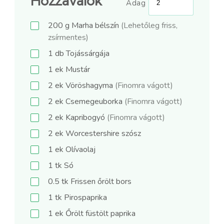
Hozzávalók
Adag
200
g
Marha bélszín
(Lehetőleg friss,
zsírmentes)
1
db
Tojássárgája
1
ek
Mustár
2
ek
Vöröshagyma
(Finomra vágott)
2
ek
Csemegeuborka
(Finomra vágott)
2
ek
Kapribogyó
(Finomra vágott)
2
ek
Worcestershire szósz
1
ek
Olívaolaj
1
tk
Só
0.5
tk
Frissen őrölt bors
1
tk
Pirospaprika
1
ek
Őrölt füstölt paprika