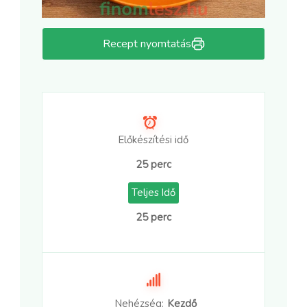
Recept nyomtatás
Előkészítési idő
25 perc
Teljes Idő
25 perc
Nehézség:
Kezdő