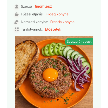
finomlesz
Szerző:
Hideg konyha
Főzési eljárás:
Francia konyha
Nemzeti konyha:
Előételek
Tanfolyamok:
Egyszerű recept