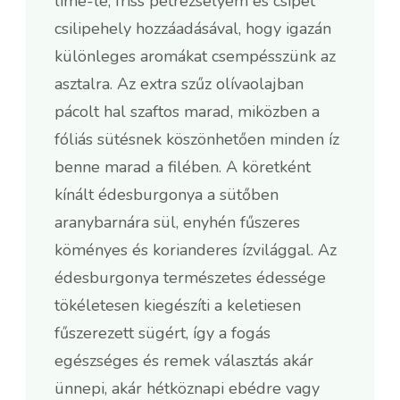
lime-lé, friss petrezselyem és csipet
csilipehely hozzáadásával, hogy igazán
különleges aromákat csempésszünk az
asztalra. Az extra szűz olívaolajban
pácolt hal szaftos marad, miközben a
fóliás sütésnek köszönhetően minden íz
benne marad a filében. A köretként
kínált édesburgonya a sütőben
aranybarnára sül, enyhén fűszeres
köményes és korianderes ízvilággal. Az
édesburgonya természetes édessége
tökéletesen kiegészíti a keletiesen
fűszerezett sügért, így a fogás
egészséges és remek választás akár
ünnepi, akár hétköznapi ebédre vagy