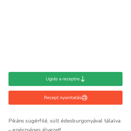
Ugrás a receptre
Recept nyomtatás
Pikáns sügérfilé, sült édesburgonyával tálalva
– egészséges élvezet!