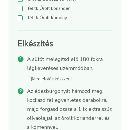
fél
tk
Őrölt koriander
fél
tk
Őrölt kömény
Elkészítés
A sütőt melegítsd elő 180 fokra
légkeveréses üzemmódban.
Megjelölés készként
Az édesburgonyát hámozd meg,
kockázd fel egyenletes darabokra,
majd forgasd össze a 1 tk extra szűz
olívaolajjal, az őrölt korianderrel és
a köménnyel.