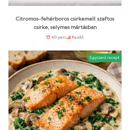
Citromos-fehérboros csirkemell: szaftos
csirke, selymes mártásban
40 perc
Kezdő
Egyszerű recept