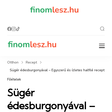
finomles
Recept, ami
finom lesz.
z.hu
finomlesz.hu
Recept, ami finom lesz.
Otthon
Recept
Sügér édesburgonyával – Egyszerű és ízletes halfilé recept
Főételek
Sügér
édesburgonyával –