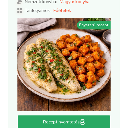
Magyar konyha
Nemzeti konyha:
Főételek
Tanfolyamok:
Egyszerű recept
Recept nyomtatás