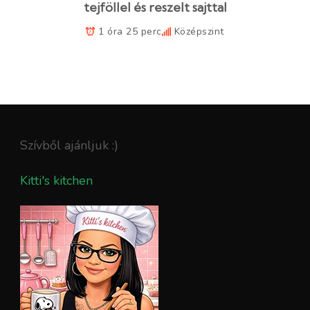
tejföllel és reszelt sajttal
1 óra 25 perc
Középszint
Szívből ajánljuk :)
Kitti's kitchen