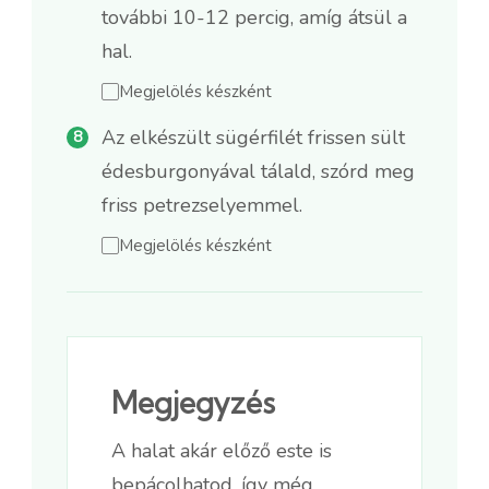
további 10-12 percig, amíg átsül a
hal.
Megjelölés készként
Az elkészült sügérfilét frissen sült
édesburgonyával tálald, szórd meg
friss petrezselyemmel.
Megjelölés készként
Megjegyzés
A halat akár előző este is
bepácolhatod, így még