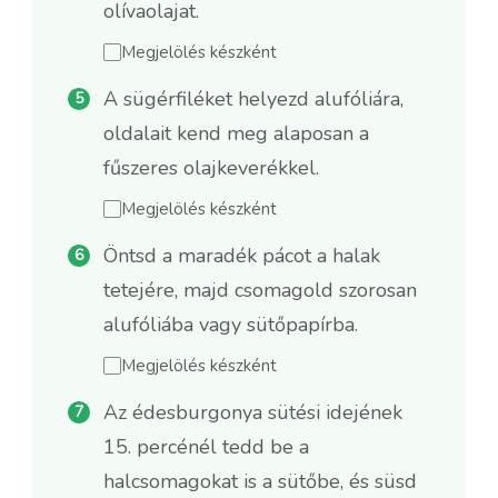
olívaolajat.
Megjelölés készként
A sügérfiléket helyezd alufóliára,
oldalait kend meg alaposan a
fűszeres olajkeverékkel.
Megjelölés készként
Öntsd a maradék pácot a halak
tetejére, majd csomagold szorosan
alufóliába vagy sütőpapírba.
Megjelölés készként
Az édesburgonya sütési idejének
15. percénél tedd be a
halcsomagokat is a sütőbe, és süsd