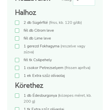
Halhoz
2
db
Sügérfilé
(friss, kb. 120 g/db)
fél
db
Citrom leve
fél
db
Lime leve
1
gerezd
Fokhagyma
(reszelve vagy
zúzva)
fél
tk
Csilipehely
1
csokor
Petrezselyem
(frissen aprítva)
1
ek
Extra szűz olívaolaj
Körethez
1
db
Édesburgonya
(közepes méret, kb.
200 g)
1
tk
Extra szűz olívaolaj