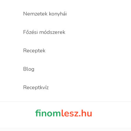
Nemzetek konyhái
Főzési módszerek
Receptek
Blog
Receptkvíz
finomles
Recept, ami fi