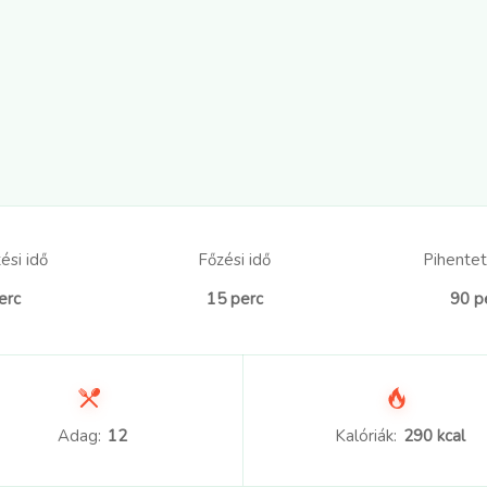
ési idő
Főzési idő
Pihentet
erc
15 perc
90 p
Adag:
12
Kalóriák:
290 kcal