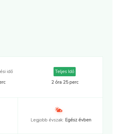
ési idő
Teljes Idő
erc
2 óra 25 perc
Legjobb évszak:
Egész évben