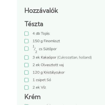
Hozzávalók
Tészta
4
db
Tojás
150
g
Finomliszt
1
⁄
cs
Sütőpor
2
3
ek
Kakaópor
(Cukrozatlan, holland)
2
ek
Olvasztott vaj
120
g
Kristálycukor
1
csipet
Só
2
ek
Víz
Krém