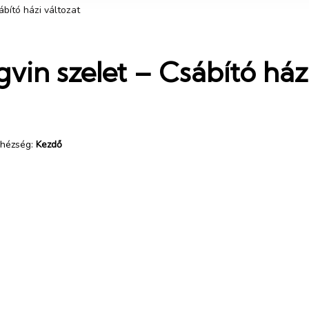
ábító házi változat
vin szelet – Csábító házi
hézség:
Kezdő