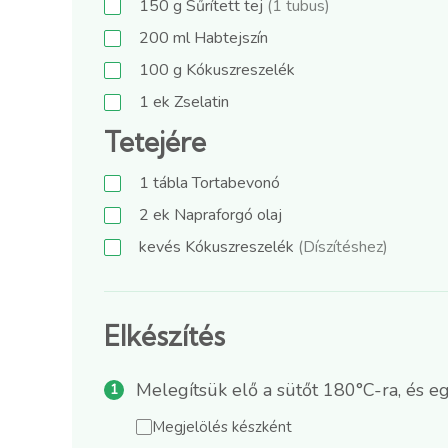
150
g
Sűrített tej
(1 tubus)
200
ml
Habtejszín
100
g
Kókuszreszelék
1
ek
Zselatin
Tetejére
1
tábla
Tortabevonó
2
ek
Napraforgó olaj
kevés
Kókuszreszelék
(Díszítéshez)
Elkészítés
Melegítsük elő a sütőt 180°C-ra, és egy
Megjelölés készként