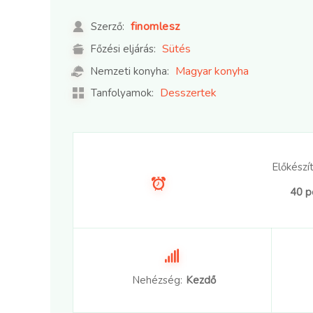
finomlesz
Szerző:
Sütés
Főzési eljárás:
Magyar konyha
Nemzeti konyha:
Desszertek
Tanfolyamok:
Előkészít
40 p
Nehézség:
Kezdő