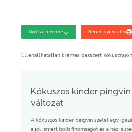
Ugrás a receptre
Recept nyomtatás
Ellenállhatatlan krémes desszert kókuszrajo
Kókuszos kinder pingvin 
változat
A kókuszos kinder pingvin szelet egy igaz
a jól ismert bolti finomságot és a házi sü