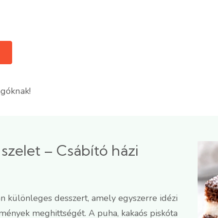
ngóknak!
szelet – Csábító házi
án különleges desszert, amely egyszerre idézi
temények meghittségét. A puha, kakaós piskóta