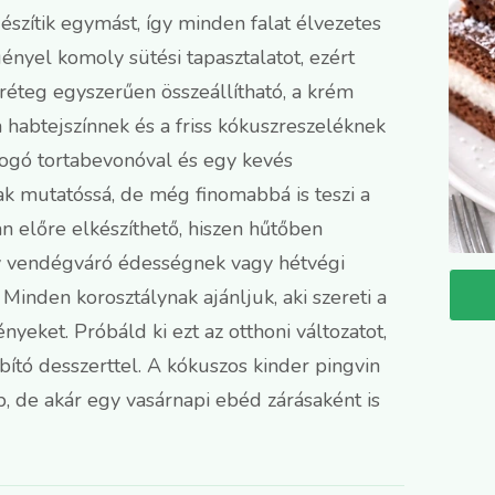
szítik egymást, így minden falat élvezetes
ényel komoly sütési tapasztalatot, ezért
 réteg egyszerűen összeállítható, a krém
 a habtejszínnek és a friss kókuszreszeléknek
illogó tortabevonóval és egy kevés
ak mutatóssá, de még finomabbá is teszi a
an előre elkészíthető, hiszen hűtőben
gy vendégváró édességnek vagy hétvégi
. Minden korosztálynak ajánljuk, aki szereti a
eket. Próbáld ki ezt az otthoni változatot,
bító desszerttel. A kókuszos kinder pingvin
, de akár egy vasárnapi ebéd zárásaként is