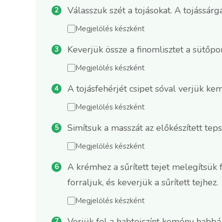
Válasszuk szét a tojásokat. A tojássárg
Megjelölés készként
Keverjük össze a finomlisztet a sütőpo
Megjelölés készként
A tojásfehérjét csipet sóval verjük k
Megjelölés készként
Simítsuk a masszát az előkészített tep
Megjelölés készként
A krémhez a sűrített tejet melegítsük f
forraljuk, és keverjük a sűrített tejhez.
Megjelölés készként
Verjük fel a habtejszínt kemény habbá,