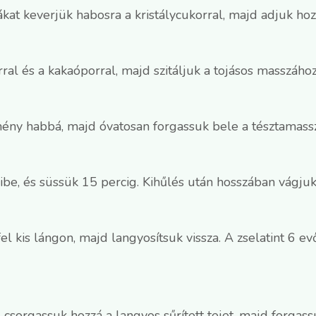
ákat keverjük habosra a kristálycukorral, majd adjuk hozzá
rral és a kakaóporral, majd szitáljuk a tojásos masszáho
emény habbá, majd óvatosan forgassuk bele a tésztamass
sibe, és süssük 15 percig. Kihűlés után hosszában vágjuk
el kis lángon, majd langyosítsuk vissza. A zselatint 6 e
 csorgassuk hozzá a langyos sűrített tejet, majd forgas