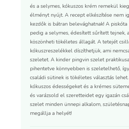
és a selymes, kókuszos krém remekül kiegé
élményt nyújt. A recept elkészítése nem ig
kezdők is bátran belevághatnak! A piskóta
pedig a selymes, édesített sűrített tejnek,
köszönheti tökéletes állagát. A tetejét cs
kókuszreszelékkel díszíthetjük, ami nemcs
szeletet. A kinder pingvin szelet praktikus
pihentetve könnyebben is szeletelhető, í
családi sütinek is tökéletes választás lehet
kókuszos édességeket és a krémes sütemény
és varázsold el szeretteidet egy igazán csá
szelet minden ünnepi alkalom, születésnap
megállja a helyét!