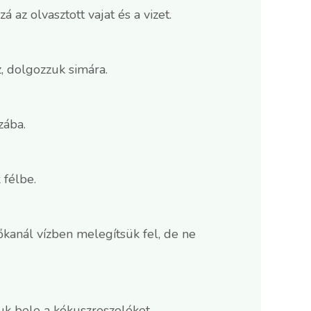
 az olvasztott vajat és a vizet.
z, dolgozzuk simára.
zába.
 félbe.
vőkanál vízben melegítsük fel, de ne
suk bele a kókuszreszeléket.