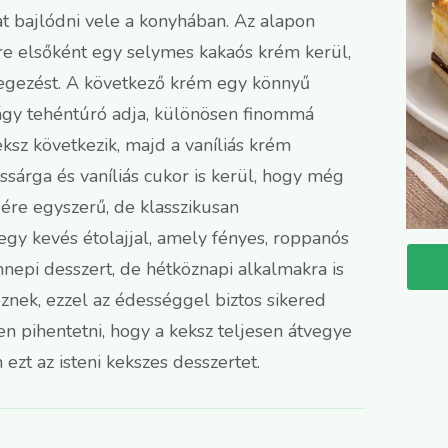
t bajlódni vele a konyhában. Az alapon
yre elsőként egy selymes kakaós krém kerül,
tegezést. A következő krém egy könnyű
lágy tehéntúró adja, különösen finommá
eksz következik, majd a vaníliás krém
ssárga és vaníliás cukor is kerül, hogy még
re egyszerű, de klasszikusan
egy kevés étolajjal, amely fényes, roppanós
nnepi desszert, de hétköznapi alkalmakra is
znek, ezzel az édességgel biztos sikered
en pihentetni, hogy a keksz teljesen átvegye
ezt az isteni kekszes desszertet.