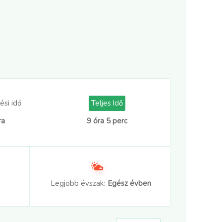
ési idő
Teljes Idő
ra
9 óra 5 perc
Legjobb évszak:
Egész évben