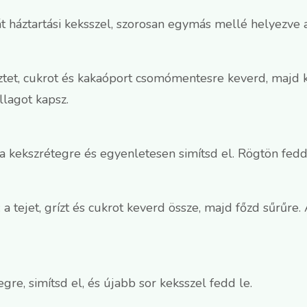
át háztartási keksszel, szorosan egymás mellé helyezve a
lisztet, cukrot és kakaóport csomómentesre keverd, majd
llagot kapsz.
a kekszrétegre és egyenletesen simítsd el. Rögtön fedd 
 a tejet, grízt és cukrot keverd össze, majd főzd sűrűre
re, simítsd el, és újabb sor keksszel fedd le.