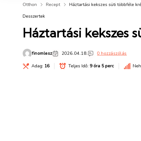
Otthon
Recept
Háztartási kekszes süti többféle k
Desszertek
Háztartási kekszes 
finomlesz
2026.04.18.
0 hozzászólás
Adag:
16
Teljes Idő:
9 óra 5 perc
Neh