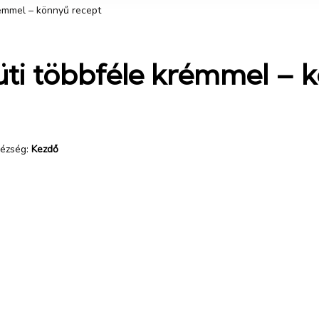
rémmel – könnyű recept
süti többféle krémmel – 
ézség:
Kezdő