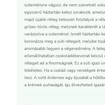
süteményre vágysz, de nem szeretnél soka
egyszerű háztartási keksz sorakozik, amel
majd újabb réteg keksszel folytatjuk a ré
grízes-túrós réteg, melynek karakterét a 
varázsolva a süteményt. Ismét háztartási k
koronázza meg a süti rétegeit, melybe tojá
aromásabb legyen a végeredmény. A tetejé
ellenállhatatlan csokoládébevonat készül 
réteget ad a finomságnak. Ez a süti igazi ü
tökéletes. Ha a család vagy vendégek érke
lesz. A sütit érdemes egy éjszakát a hűtőb
a krémek puhaságát, így élvezheted igazán 