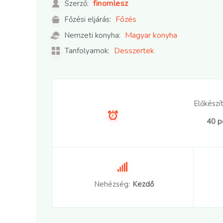
finomlesz
Szerző:
Főzés
Főzési eljárás:
Magyar konyha
Nemzeti konyha:
Desszertek
Tanfolyamok:
Előkészít
40 p
Nehézség:
Kezdő