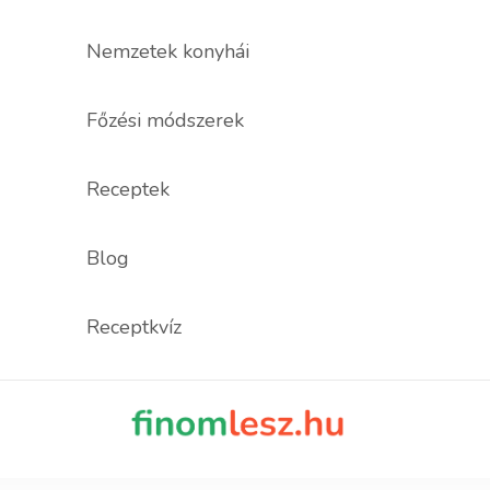
Nemzetek konyhái
Főzési módszerek
Receptek
Blog
Receptkvíz
finomles
Recept, ami fi