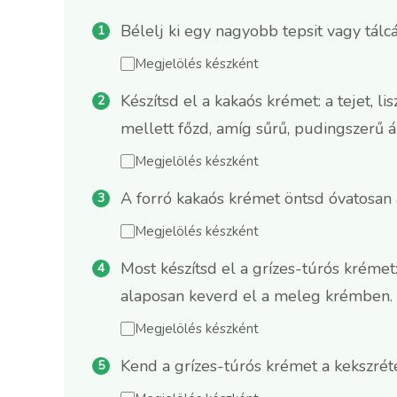
Bélelj ki egy nagyobb tepsit vagy tálc
Megjelölés készként
Készítsd el a kakaós krémet: a tejet, 
mellett főzd, amíg sűrű, pudingszerű á
Megjelölés készként
A forró kakaós krémet öntsd óvatosan 
Megjelölés készként
Most készítsd el a grízes-túrós krémet:
alaposan keverd el a meleg krémben.
Megjelölés készként
Kend a grízes-túrós krémet a kekszréteg