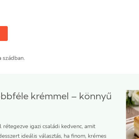
a szádban.
 többféle krémmel – könnyű
 rétegezve igazi családi kedvenc, amit
esszert ideális választás, ha finom, krémes