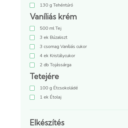
130
g
Tehéntúró
Vaníliás krém
500
ml
Tej
3
ek
Búzaliszt
3
csomag
Vaníliás cukor
4
ek
Kristálycukor
2
db
Tojássárga
Tetejére
100
g
Étcsokoládé
1
ek
Étolaj
Elkészítés