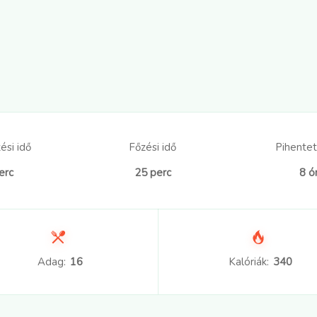
ési idő
Főzési idő
Pihentet
erc
25 perc
8 ó
Adag:
16
Kalóriák:
340