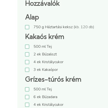
Hozzávalók
Alap
750
g
Háztartási keksz
(kb. 120 db)
Kakaós krém
500
ml
Tej
2
ek
Búzaliszt
4
ek
Kristálycukor
3
ek
Kakaópor
Grízes-túrós krém
500
ml
Tej
6
ek
Búzadara
4
ek
Kristálycukor