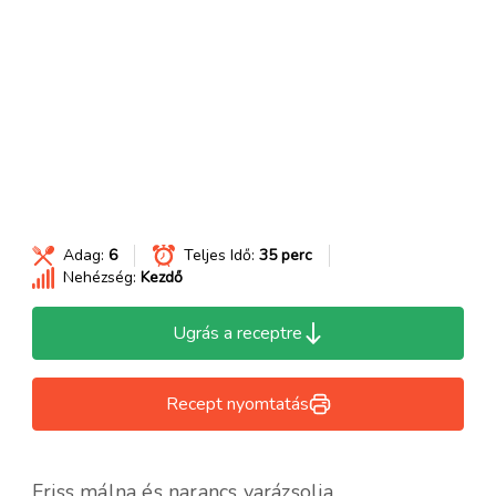
Adag:
6
Teljes Idő:
35 perc
Nehézség:
Kezdő
Ugrás a receptre
Recept nyomtatás
Friss málna és narancs varázsolja