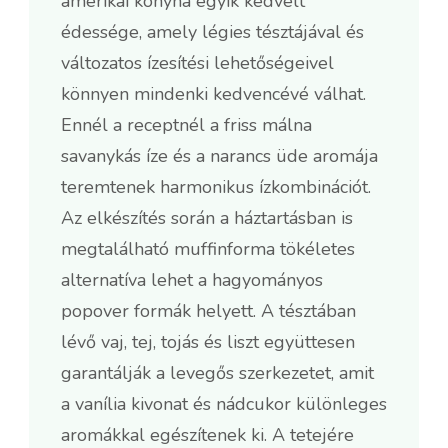
amerikai konyha egyik kedvelt
édessége, amely légies tésztájával és
változatos ízesítési lehetőségeivel
könnyen mindenki kedvencévé válhat.
Ennél a receptnél a friss málna
savanykás íze és a narancs üde aromája
teremtenek harmonikus ízkombinációt.
Az elkészítés során a háztartásban is
megtalálható muffinforma tökéletes
alternatíva lehet a hagyományos
popover formák helyett. A tésztában
lévő vaj, tej, tojás és liszt együttesen
garantálják a levegős szerkezetet, amit
a vanília kivonat és nádcukor különleges
aromákkal egészítenek ki. A tetejére