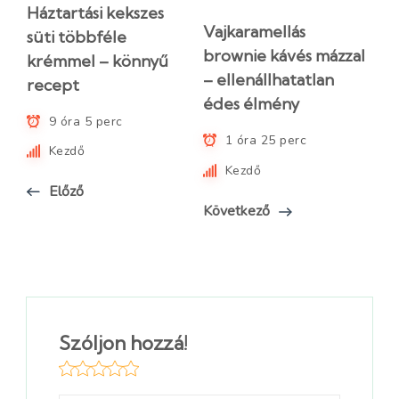
Háztartási kekszes
Vajkaramellás
süti többféle
brownie kávés mázzal
krémmel – könnyű
– ellenállhatatlan
recept
édes élmény
9 óra 5 perc
1 óra 25 perc
Kezdő
Kezdő
Előző
Következő
Szóljon hozzá!