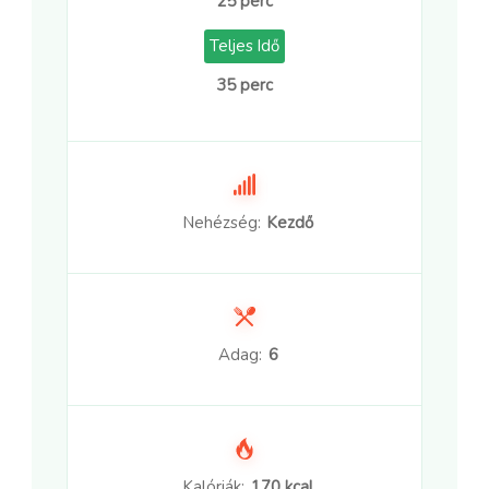
25 perc
Teljes Idő
35 perc
Nehézség:
Kezdő
Adag:
6
Kalóriák:
170 kcal