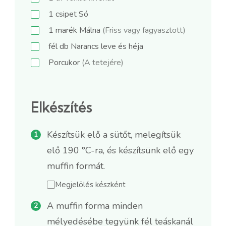
1
csipet
Só
1
marék
Málna
(Friss vagy fagyasztott)
fél
db
Narancs leve és héja
Porcukor
(A tetejére)
Elkészítés
Készítsük elő a sütőt, melegítsük
elő 190 °C-ra, és készítsünk elő egy
muffin formát.
Megjelölés készként
A muffin forma minden
mélyedésébe tegyünk fél teáskanál