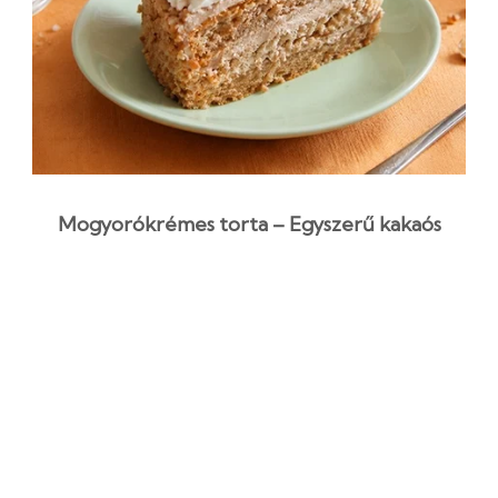
Mogyorókrémes torta – Egyszerű kakaós
piskóta és selymes nutellakrém
2 óra 5 perc
Kezdő
Húsvéti recept