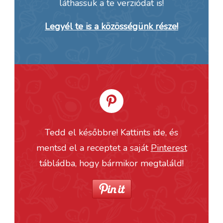
láthassuk a te verziódat is!
Legyél te is a közösségünk része!
Tedd el későbbre! Kattints ide, és
mentsd el a receptet a saját
Pinterest
tábládba, hogy bármikor megtaláld!