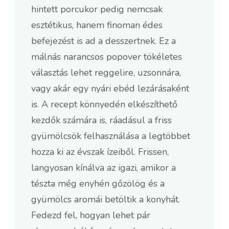
hintett porcukor pedig nemcsak
esztétikus, hanem finoman édes
befejezést is ad a desszertnek. Ez a
málnás narancsos popover tökéletes
választás lehet reggelire, uzsonnára,
vagy akár egy nyári ebéd lezárásaként
is. A recept könnyedén elkészíthető
kezdők számára is, ráadásul a friss
gyümölcsök felhasználása a legtöbbet
hozza ki az évszak ízeiből. Frissen,
langyosan kínálva az igazi, amikor a
tészta még enyhén gőzölög és a
gyümölcs aromái betöltik a konyhát.
Fedezd fel, hogyan lehet pár