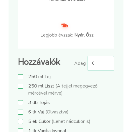
Legjobb évszak:
Nyár, Ősz
Hozzávalók
Adag
250
ml
Tej
250
ml
Liszt
(A tejjel megegyező
mércével mérve)
3
db
Tojás
6
tk
Vaj
(Olvasztva)
5
ek
Cukor
(Lehet nádcukor is)
1
tk
Vanília kivonat