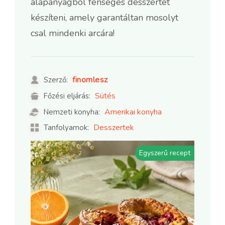
alapanyagból fenséges desszertet
készíteni, amely garantáltan mosolyt
csal mindenki arcára!
finomlesz
Szerző:
Sütés
Főzési eljárás:
Amerikai konyha
Nemzeti konyha:
Desszertek
Tanfolyamok:
Egyszerű recept