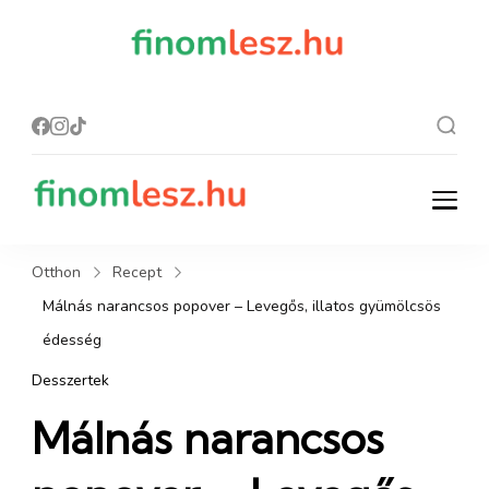
finomles
Recept, ami
finom lesz.
z.hu
finomlesz.hu
Recept, ami finom lesz.
Otthon
Recept
Málnás narancsos popover – Levegős, illatos gyümölcsös
édesség
Desszertek
Málnás narancsos