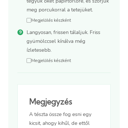
tegyük őket papírtörlőre, és szórjuk
meg porcukorral a tetejüket.
Megjelölés készként
Langyosan, frissen tálaljuk. Friss
gyümölccsel kínálva még
ízletesebb.
Megjelölés készként
Megjegyzés
A tészta össze fog esni egy
kicsit, ahogy kihűl, de ettől