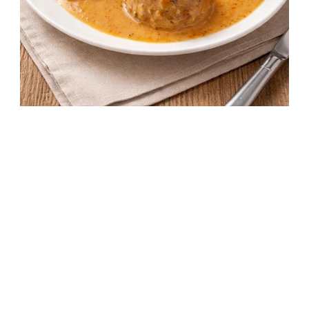
Vadas húsgombóc spagettivel recept
1 óra 30 perc
Középszint
Márton-napi recept