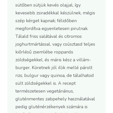
sütőben sütjük kevés olajjal, így
kevesebb zsiradékkal készülnek, mégis
szép kérget kapnak; félidőben
megfordítva egyenletesen pirulnak.
Tálald friss salátával és citromos
joghurtmártással, vagy csúsztasd teljes
kiőrlésű zsemlébe roppanós
zöldségekkel, és máris kész a villám-
burger. Köretnek jól illik mellé párolt
rizs, bulgur vagy quinoa, de tálalhatod
sült zöldségekkel is. A recept
természetesen vegetáriánus,
gluténmentes zabpehely használatával
pedig gluténérzékenyek számára is