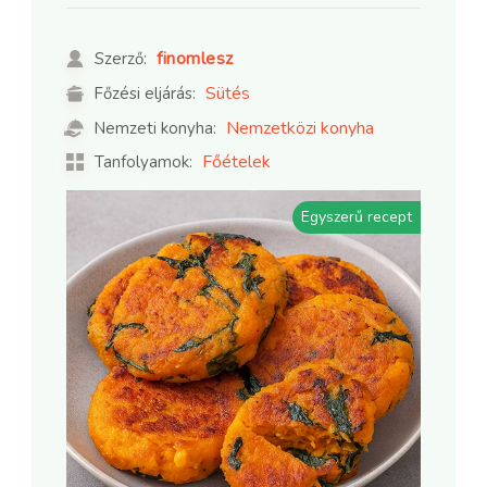
finomlesz
Szerző:
Sütés
Főzési eljárás:
Nemzetközi konyha
Nemzeti konyha:
Főételek
Tanfolyamok:
Egyszerű recept