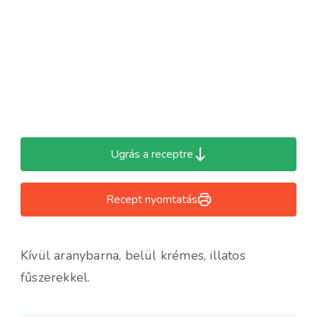
Ugrás a receptre
Recept nyomtatás
Kívül aranybarna, belül krémes, illatos
fűszerekkel.