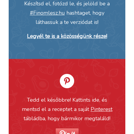
Készítsd el, fotózd le, és jelöld be a
#Finomlesz.hu
hashtaget, hogy
láthassuk a te verziódat is!
Legyél te is a közösségünk része!
Tedd el későbbre! Kattints ide, és
mentsd el a receptet a saját
Pinterest
tábládba, hogy bármikor megtaláld!