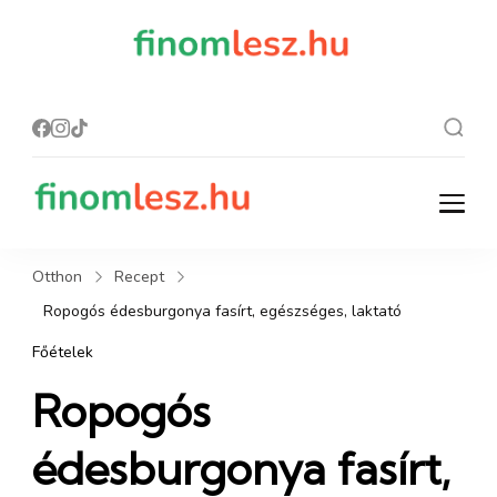
finomles
Recept, ami
finom lesz.
z.hu
finomlesz.hu
Recept, ami finom lesz.
Otthon
Recept
Ropogós édesburgonya fasírt, egészséges, laktató
Főételek
Ropogós
édesburgonya fasírt,