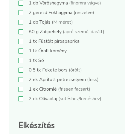
1
db
Vöröshagyma
(finomra vágva)
2
gerezd
Fokhagyma
(reszelve)
1
db
Tojás
(M méret)
80
g
Zabpehely
(apró szemű, darált)
1
tk
Füstölt pirospaprika
1
tk
Őrölt kömény
1
tk
Só
0.5
tk
Fekete bors
(őrölt)
2
ek
Aprított petrezselyem
(friss)
1
ek
Citromlé
(frissen facsart)
2
ek
Olívaolaj
(sütéshez/kenéshez)
Elkészítés