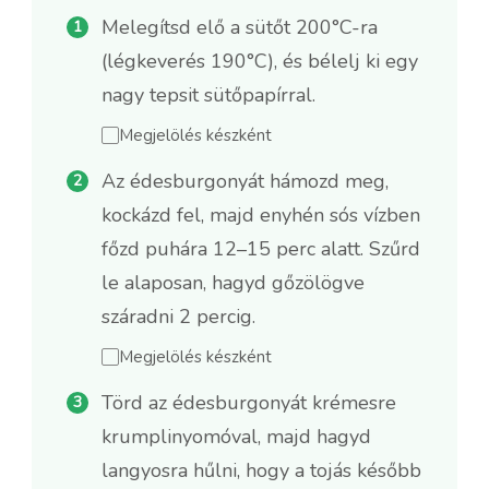
Melegítsd elő a sütőt 200°C-ra
(légkeverés 190°C), és bélelj ki egy
nagy tepsit sütőpapírral.
Megjelölés készként
Az édesburgonyát hámozd meg,
kockázd fel, majd enyhén sós vízben
főzd puhára 12–15 perc alatt. Szűrd
le alaposan, hagyd gőzölögve
száradni 2 percig.
Megjelölés készként
Törd az édesburgonyát krémesre
krumplinyomóval, majd hagyd
langyosra hűlni, hogy a tojás később