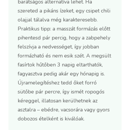
barátságos alternatíva lehet. Ha
szereted a pikáns ízeket, egy csipet chili
olajjal tálalva még karakteresebb.
Praktikus tipp: a masszát formázás előtt
pihentesd pár percig, hogy a zabpehely
felszívja a nedvességet, így jobban
formázható és nem esik szét. A megsült
fasírtok hűtőben 3 napig eltarthatók,
fagyasztva pedig akár egy hónapig is.
Újramelegítéshez tedd őket forró
sütőbe pár percre, így ismét ropogós
kéreggel, illatosan kerülhetnek az
asztalra – ebédre, vacsorára vagy gyors
dobozos ételként is kiválóak.