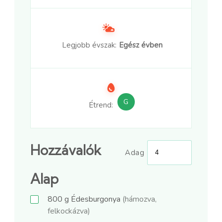
Legjobb évszak:
Egész évben
G
Étrend:
Hozzávalók
Adag
Alap
800
g
Édesburgonya
(hámozva,
felkockázva)