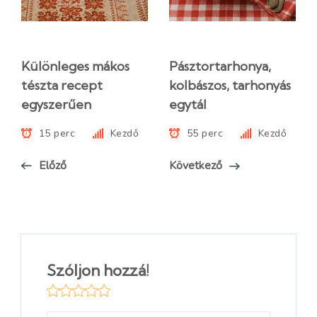
Különleges mákos
Pásztortarhonya,
tészta recept
kolbászos, tarhonyás
egyszerűen
egytál
15 perc
Kezdő
55 perc
Kezdő
Előző
Következő
Szóljon hozzá!