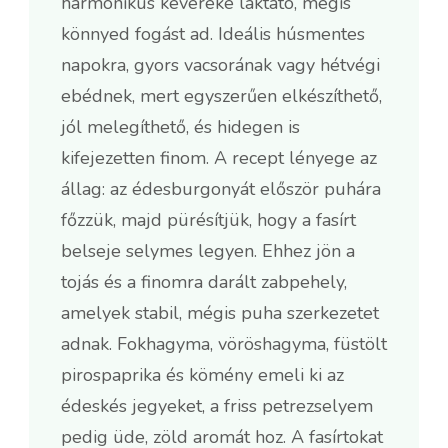
harmonikus keveréke laktató, mégis
könnyed fogást ad. Ideális húsmentes
napokra, gyors vacsorának vagy hétvégi
ebédnek, mert egyszerűen elkészíthető,
jól melegíthető, és hidegen is
kifejezetten finom. A recept lényege az
állag: az édesburgonyát először puhára
főzzük, majd pürésítjük, hogy a fasírt
belseje selymes legyen. Ehhez jön a
tojás és a finomra darált zabpehely,
amelyek stabil, mégis puha szerkezetet
adnak. Fokhagyma, vöröshagyma, füstölt
pirospaprika és kömény emeli ki az
édeskés jegyeket, a friss petrezselyem
pedig üde, zöld aromát hoz. A fasírtokat