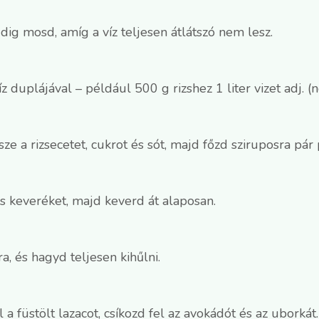
dig mosd, amíg a víz teljesen átlátszó nem lesz.
 duplájával – például 500 g rizshez 1 liter vizet adj. (
 a rizsecetet, cukrot és sót, majd főzd sziruposra pár p
tes keveréket, majd keverd át alaposan.
ra, és hagyd teljesen kihűlni.
 a füstölt lazacot, csíkozd fel az avokádót és az uborkát.