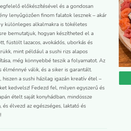
megfelelő előkészítésével és a gondosan
ény lenyűgözően finom falatok lesznek – akár
agy különleges alkalmakra is tökéletes
ésre bemutatjuk, hogyan készítheted el a
tt, füstölt lazacos, avokádós, uborkás és
ükk, mint például a sushi rizs alapos
tása, még könnyebbé teszik a folyamatot. Az
 élménnyé válik, és a siker is garantált.
, hiszen a sushi házilag igazán kreatív étel –
et kedvelsz! Fedezd fel, milyen egyszerű és
japán ételt saját konyhádban, mindössze
 és élvezd az egészséges, laktató és
!