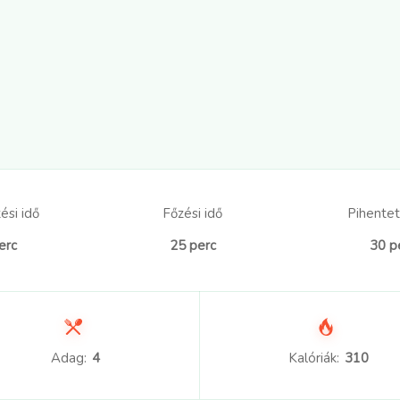
ési idő
Főzési idő
Pihentet
erc
25 perc
30 p
Adag:
4
Kalóriák:
310