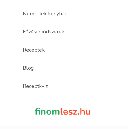
Nemzetek konyhái
Főzési módszerek
Receptek
Blog
Receptkvíz
finomles
Recept, ami fi