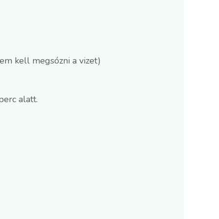
nem kell megsózni a vizet)
erc alatt.