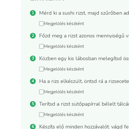
Mérd ki a sushi rizst, majd szűrőben ad
Megjelölés készként
Főzd meg a rizst azonos mennyiségű víz
Megjelölés készként
Közben egy kis lábosban melegítsd össze
Megjelölés készként
Ha a rizs elkészült, öntsd rá a rizsece
Megjelölés készként
Terítsd a rizst sütőpapírral bélelt tálcá
Megjelölés készként
Készíts elő minden hozzávalót: vágd fel