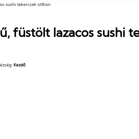
cos sushi tekercsek otthon
ű, füstölt lazacos sushi 
ézség:
Kezdő