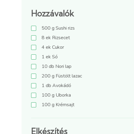
Hozzávalók
500
g
Sushi rizs
8
ek
Rizsecet
4
ek
Cukor
1
ek
Só
10
db
Nori lap
200
g
Füstölt lazac
1
db
Avokádó
100
g
Uborka
100
g
Krémsajt
Elkészítés