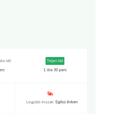
ési idő
Teljes Idő
erc
1 óra 30 perc
Legjobb évszak:
Egész évben