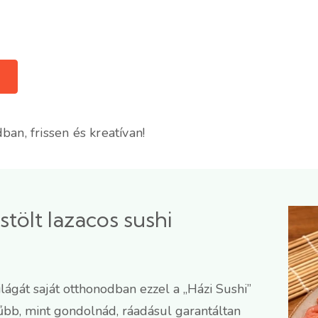
an, frissen és kreatívan!
stölt lazacos sushi
ilágát saját otthonodban ezzel a „Házi Sushi”
rűbb, mint gondolnád, ráadásul garantáltan