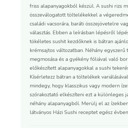
friss alapanyagokból készül. A sushi rizs 
összeválogatott töltelékekkel a végeredm
családi vacsorára, baráti összejövetelre v
választás. Ebben a leírásban lépésről lép
tökéletes sushit kezdőknek is bátran ajánlo
krémsajtos változatban. Néhány egyszerű tr
megmosása és a gyékény fóliával való borí
előkészített alapanyagokkal a sushi tekerés
Kísérletezz bátran a töltelékek variálásával
mindegy, hogy klasszikus vagy modern ízek
szórakoztató elkészíteni ezt a különleges 
néhány alapanyagból. Merülj el az ízekben,
látványos Házi Sushi receptet egész évben