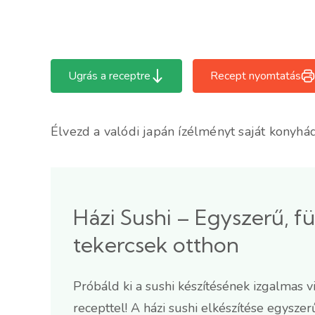
Ugrás a receptre
Recept nyomtatás
Élvezd a valódi japán ízélményt saját konyhádb
Házi Sushi – Egyszerű, fü
tekercsek otthon
Próbáld ki a sushi készítésének izgalmas v
recepttel! A házi sushi elkészítése egysze