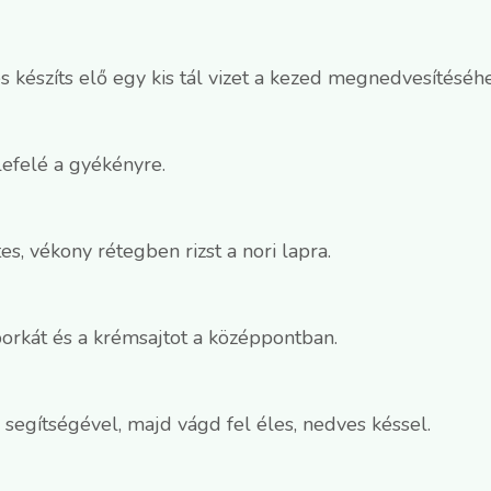
s készíts elő egy kis tál vizet a kezed megnedvesítéséhe
lefelé a gyékényre.
s, vékony rétegben rizst a nori lapra.
uborkát és a krémsajtot a középpontban.
 segítségével, majd vágd fel éles, nedves késsel.