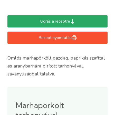
Ugrás a receptre
Recept nyomtatás
Omlós marhapörkölt gazdag, paprikás szafttal
és aranybarnára pirított tarhonyával,
savanyúsággal tálalva.
Marhapörkölt