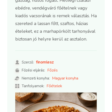
gazdag, húsos fogást. Hétvégi családi
ebédre, vendégváró főételnek vagy
kiadós vacsorának is remek választás. Ha
szereted a lassan főtt, szaftos, házias
ételeket, ez a marhapörkölt tarhonyával
biztosan jó helyre kerül az asztalon.
finomlesz
Szerző:
Főzés
Főzési eljárás:
Magyar konyha
Nemzeti konyha:
Főételek
Tanfolyamok: