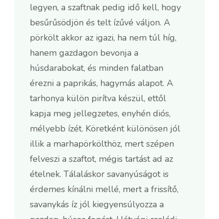
legyen, a szaftnak pedig idő kell, hogy
besűrűsödjön és telt ízűvé váljon. A
pörkölt akkor az igazi, ha nem túl híg,
hanem gazdagon bevonja a
húsdarabokat, és minden falatban
érezni a paprikás, hagymás alapot. A
tarhonya külön pirítva készül, ettől
kapja meg jellegzetes, enyhén diós,
mélyebb ízét. Köretként különösen jól
illik a marhapörkölthöz, mert szépen
felveszi a szaftot, mégis tartást ad az
ételnek. Tálaláskor savanyúságot is
érdemes kínálni mellé, mert a frissítő,
savanykás íz jól kiegyensúlyozza a