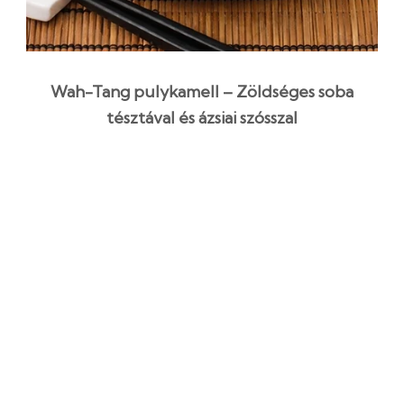
Wah-Tang pulykamell – Zöldséges soba
tésztával és ázsiai szósszal
45 perc
Középszint
Egyszerű recept