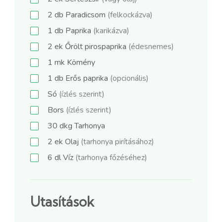
2
db
Paradicsom
(felkockázva)
1
db
Paprika
(karikázva)
2
ek
Őrölt pirospaprika
(édesnemes)
1
mk
Kömény
1
db
Erős paprika
(opcionális)
Só
(ízlés szerint)
Bors
(ízlés szerint)
30
dkg
Tarhonya
2
ek
Olaj
(tarhonya pirításához)
6
dl
Víz
(tarhonya főzéséhez)
Utasítások