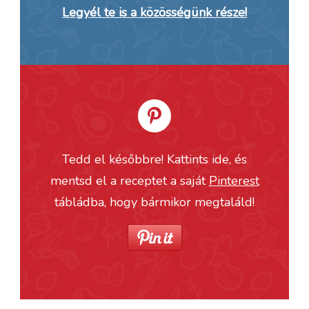
Legyél te is a közösségünk része!
Tedd el későbbre! Kattints ide, és
mentsd el a receptet a saját
Pinterest
tábládba, hogy bármikor megtaláld!