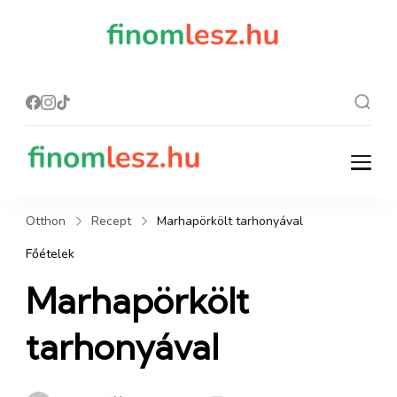
finomles
Recept, ami
finom lesz.
z.hu
finomlesz.hu
Recept, ami finom lesz.
Otthon
Recept
Marhapörkölt tarhonyával
Főételek
Marhapörkölt
tarhonyával