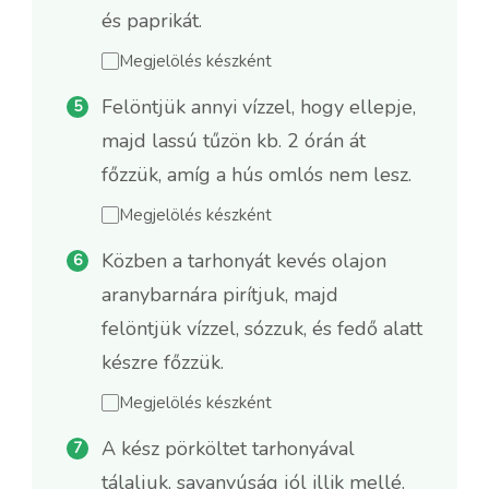
és paprikát.
Megjelölés készként
Felöntjük annyi vízzel, hogy ellepje,
majd lassú tűzön kb. 2 órán át
főzzük, amíg a hús omlós nem lesz.
Megjelölés készként
Közben a tarhonyát kevés olajon
aranybarnára pirítjuk, majd
felöntjük vízzel, sózzuk, és fedő alatt
készre főzzük.
Megjelölés készként
A kész pörköltet tarhonyával
tálaljuk, savanyúság jól illik mellé.