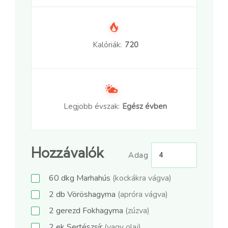
Kalóriák:
720
Legjobb évszak:
Egész évben
Hozzávalók
Adag
60
dkg
Marhahús
(kockákra vágva)
2
db
Vöröshagyma
(apróra vágva)
2
gerezd
Fokhagyma
(zúzva)
2
ek
Sertészsír
(vagy olaj)