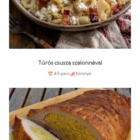
Túrós csusza szalonnával
45 perc
Könnyű