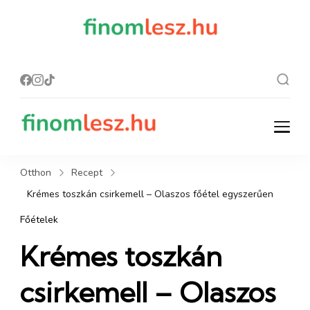
finomles
Recept, ami
finom lesz.
z.hu
finomlesz.hu
Recept, ami finom lesz.
Otthon
Recept
Krémes toszkán csirkemell – Olaszos főétel egyszerűen
Főételek
Krémes toszkán
csirkemell – Olaszos