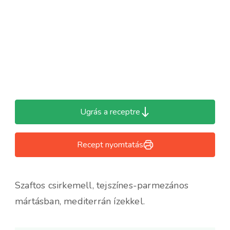
Ugrás a receptre
Recept nyomtatás
Szaftos csirkemell, tejszínes-parmezános
mártásban, mediterrán ízekkel.