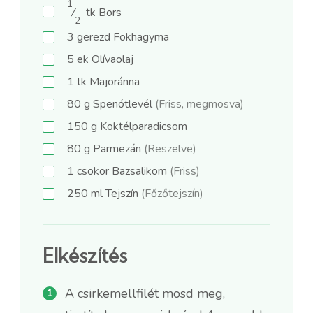
1
⁄
tk
Bors
2
3
gerezd
Fokhagyma
5
ek
Olívaolaj
1
tk
Majoránna
80
g
Spenótlevél
(Friss, megmosva)
150
g
Koktélparadicsom
80
g
Parmezán
(Reszelve)
1
csokor
Bazsalikom
(Friss)
250
ml
Tejszín
(Főzőtejszín)
Elkészítés
A csirkemellfilét mosd meg,