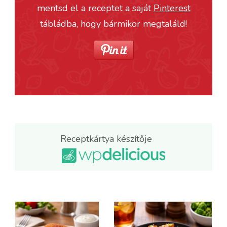
mentsd el a receptet a saját
Pinterest
tábládba, hogy bármikor megtaláld!
Receptkártya készítője