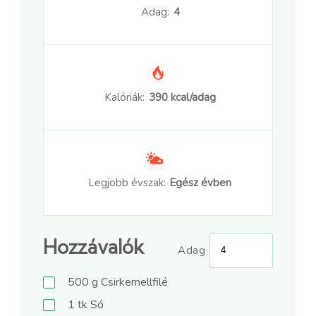
Adag:
4
Kalóriák:
390 kcal/adag
Legjobb évszak:
Egész évben
Hozzávalók
Adag
500
g
Csirkemellfilé
1
tk
Só