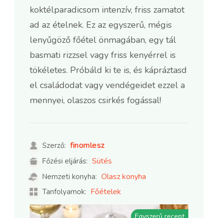
koktélparadicsom intenzív, friss zamatot
ad az ételnek. Ez az egyszerű, mégis
lenyűgöző főétel önmagában, egy tál
basmati rizzsel vagy friss kenyérrel is
tökéletes. Próbáld ki te is, és kápráztasd
el családodat vagy vendégeidet ezzel a
mennyei, olaszos csirkés fogással!
finomlesz
Szerző:
Sütés
Főzési eljárás:
Olasz konyha
Nemzeti konyha:
Főételek
Tanfolyamok:
Egyszerű recept