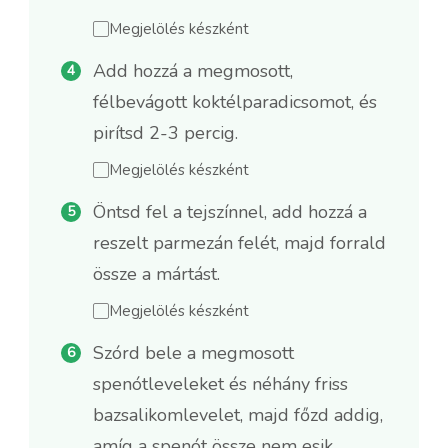
Megjelölés készként
Add hozzá a megmosott,
félbevágott koktélparadicsomot, és
pirítsd 2-3 percig.
Megjelölés készként
Öntsd fel a tejszínnel, add hozzá a
reszelt parmezán felét, majd forrald
össze a mártást.
Megjelölés készként
Szórd bele a megmosott
spenótleveleket és néhány friss
bazsalikomlevelet, majd főzd addig,
amíg a spenót össze nem esik.