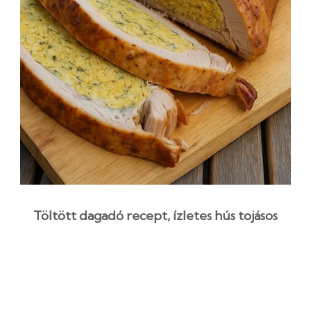
Töltött dagadó recept, ízletes hús tojásos
töltelékkel
2 óra 10 perc
Középszint