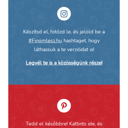
Készítsd el, fotózd le, és jelöld be a
#Finomlesz.hu
hashtaget, hogy
láthassuk a te verziódat is!
Legyél te is a közösségünk része!
Tedd el későbbre! Kattints ide, és