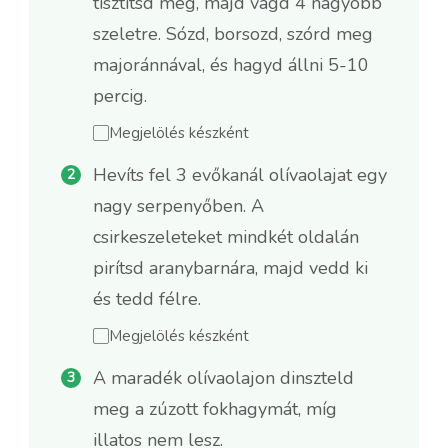
tisztítsd meg, majd vágd 4 nagyobb
szeletre. Sózd, borsozd, szórd meg
majoránnával, és hagyd állni 5-10
percig.
Megjelölés készként
Hevíts fel 3 evőkanál olívaolajat egy
nagy serpenyőben. A
csirkeszeleteket mindkét oldalán
pirítsd aranybarnára, majd vedd ki
és tedd félre.
Megjelölés készként
A maradék olívaolajon dinszteld
meg a zúzott fokhagymát, míg
illatos nem lesz.