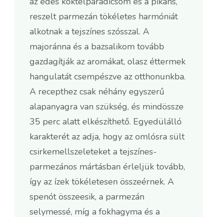
az édes koktélparadicsom és a pikáns,
reszelt parmezán tökéletes harmóniát
alkotnak a tejszínes szósszal. A
majoránna és a bazsalikom tovább
gazdagítják az aromákat, olasz éttermek
hangulatát csempészve az otthonunkba.
A recepthez csak néhány egyszerű
alapanyagra van szükség, és mindössze
35 perc alatt elkészíthető. Egyedülálló
karakterét az adja, hogy az omlósra sült
csirkemellszeleteket a tejszínes-
parmezános mártásban érleljük tovább,
így az ízek tökéletesen összeérnek. A
spenót összeesik, a parmezán
selymessé, míg a fokhagyma és a