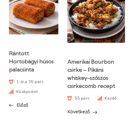
Rántott
Hortobágyi húsos
Amerikai Bourbon
palacsinta
csirke – Pikáns
whiskey-szószos
1 óra 35 perc
csirkecomb recept
Középszint
55 perc
Kezdő
Előző
Következő