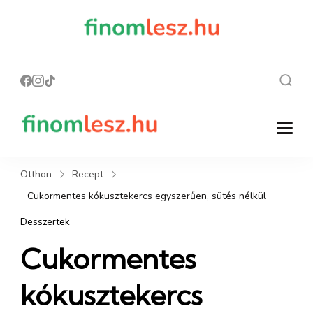
finomles
Recept, ami
finom lesz.
z.hu
finomlesz.hu
Recept, ami finom lesz.
Otthon
Recept
Cukormentes kókusztekercs egyszerűen, sütés nélkül
Desszertek
Cukormentes
kókusztekercs