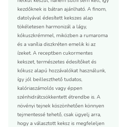
nélkül készül, hanem sütni sem kell, így
kezdőknek is bátran ajánlható. A finom,
datolyával édesített kekszes alap
tökéletesen harmonizál a lágy,
kókuszkrémmel, miközben a rumaroma
és a vanília diszkréten emelik ki az
ízeket. A receptben cukormentes
kekszet, természetes édesítőket és
kókusz alapú hozzávalókat használunk,
így jól beilleszthető tudatos,
kalóriaszámolós vagy éppen
szénhidrátcsökkentett étrendbe is. A
növényi tejnek köszönhetően könnyen
tejmentessé tehető, csak ügyelj arra,
hogy a választott keksz is megfeleljen