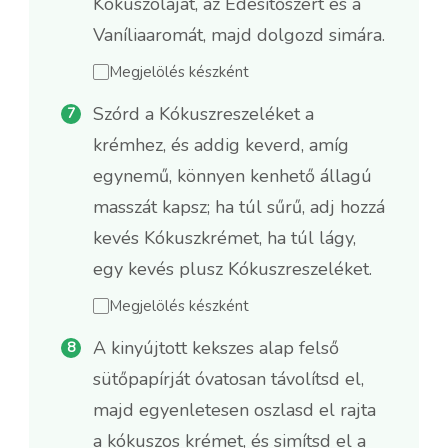
Kókuszolajat, az Édesítőszert és a
Vaníliaaromát, majd dolgozd simára.
Megjelölés készként
Szórd a Kókuszreszeléket a
krémhez, és addig keverd, amíg
egynemű, könnyen kenhető állagú
masszát kapsz; ha túl sűrű, adj hozzá
kevés Kókuszkrémet, ha túl lágy,
egy kevés plusz Kókuszreszeléket.
Megjelölés készként
A kinyújtott kekszes alap felső
sütőpapírját óvatosan távolítsd el,
majd egyenletesen oszlasd el rajta
a kókuszos krémet, és simítsd el a