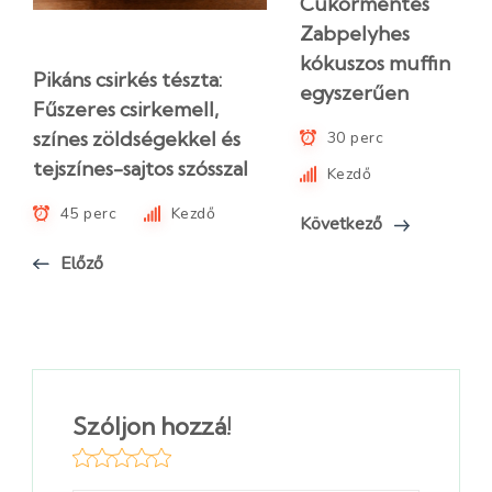
Cukormentes
Zabpelyhes
kókuszos muffin
Pikáns csirkés tészta:
egyszerűen
Fűszeres csirkemell,
színes zöldségekkel és
30 perc
tejszínes-sajtos szósszal
Kezdő
45 perc
Kezdő
Következő
Előző
Szóljon hozzá!