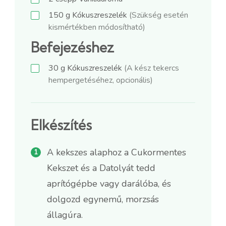
150
g
Kókuszreszelék
(Szükség esetén
kismértékben módosítható)
Befejezéshez
30
g
Kókuszreszelék
(A kész tekercs
hempergetéséhez, opcionális)
Elkészítés
A kekszes alaphoz a Cukormentes
Kekszet és a Datolyát tedd
aprítógépbe vagy darálóba, és
dolgozd egynemű, morzsás
állagúra.