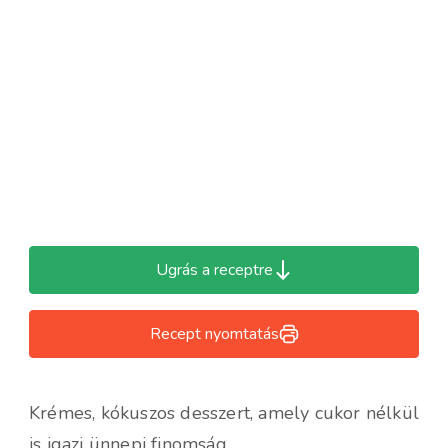
Ugrás a receptre
Recept nyomtatás
Krémes, kókuszos desszert, amely cukor nélkül
is igazi ünnepi finomság.