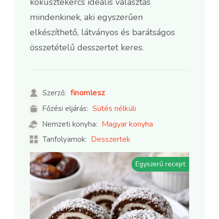
kókusztekercs ideális választás
mindenkinek, aki egyszerűen
elkészíthető, látványos és barátságos
összetételű desszertet keres.
finomlesz
Szerző:
Sütés nélküli
Főzési eljárás:
Magyar konyha
Nemzeti konyha:
Desszertek
Tanfolyamok:
Egyszerű recept