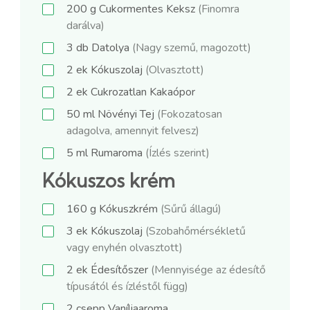
200
g
Cukormentes Keksz
(Finomra
darálva)
3
db
Datolya
(Nagy szemű, magozott)
2
ek
Kókuszolaj
(Olvasztott)
2
ek
Cukrozatlan Kakaópor
50
ml
Növényi Tej
(Fokozatosan
adagolva, amennyit felvesz)
5
ml
Rumaroma
(Ízlés szerint)
Kókuszos krém
160
g
Kókuszkrém
(Sűrű állagú)
3
ek
Kókuszolaj
(Szobahőmérsékletű
vagy enyhén olvasztott)
2
ek
Édesítőszer
(Mennyisége az édesítő
típusától és ízléstől függ)
2
csepp
Vaníliaaroma