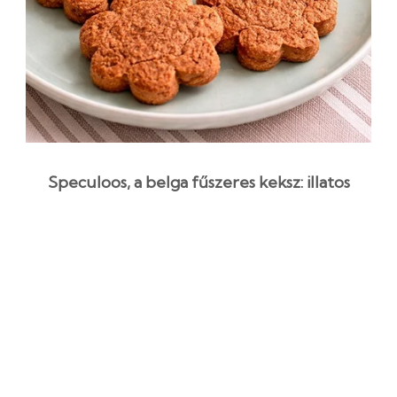
Speculoos, a belga fűszeres keksz: illatos
házi recept
1 óra 2 perc
Kezdő