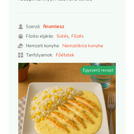
finomlesz
Szerző:
,
Sütés
Főzés
Főzési eljárás:
Nemzetközi konyha
Nemzeti konyha:
Főételek
Tanfolyamok:
Egyszerű recept