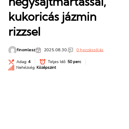
négysajtmártással,
kukoricás jázmin
rizzsel
finomlesz
2025.08.30.
0 hozzászólás
Adag:
4
Teljes Idő:
50 perc
Nehézség:
Középszint