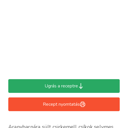
Ugrás a receptre
Recept nyomtatás
Aranybarnára sült csirkemell csíkok selymes