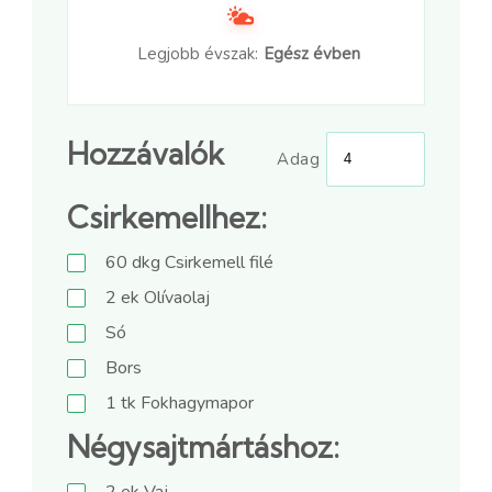
Legjobb évszak:
Egész évben
Hozzávalók
Adag
Csirkemellhez:
60
dkg
Csirkemell filé
2
ek
Olívaolaj
Só
Bors
1
tk
Fokhagymapor
Négysajtmártáshoz:
2
ek
Vaj