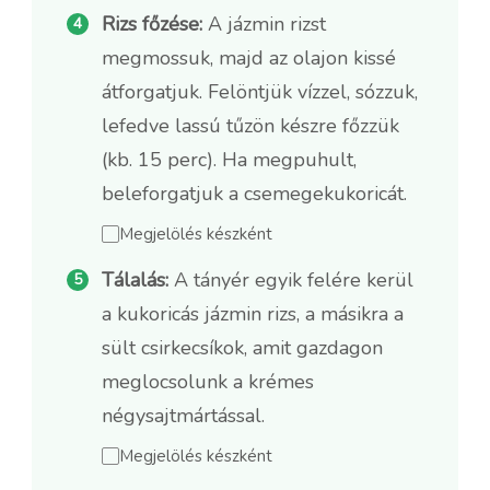
Rizs főzése:
A jázmin rizst
megmossuk, majd az olajon kissé
átforgatjuk. Felöntjük vízzel, sózzuk,
lefedve lassú tűzön készre főzzük
(kb. 15 perc). Ha megpuhult,
beleforgatjuk a csemegekukoricát.
Megjelölés készként
Tálalás:
A tányér egyik felére kerül
a kukoricás jázmin rizs, a másikra a
sült csirkecsíkok, amit gazdagon
meglocsolunk a krémes
négysajtmártással.
Megjelölés készként