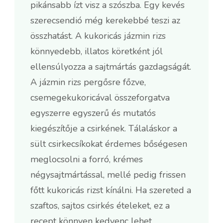
pikánsabb ízt visz a szószba. Egy kevés
szerecsendió még kerekebbé teszi az
összhatást. A kukoricás jázmin rizs
könnyedebb, illatos köretként jól
ellensúlyozza a sajtmártás gazdagságát.
A jázmin rizs pergősre főzve,
csemegekukoricával összeforgatva
egyszerre egyszerű és mutatós
kiegészítője a csirkének. Tálaláskor a
sült csirkecsíkokat érdemes bőségesen
meglocsolni a forró, krémes
négysajtmártással, mellé pedig frissen
főtt kukoricás rizst kínálni. Ha szereted a
szaftos, sajtos csirkés ételeket, ez a
recept könnyen kedvenc lehet.