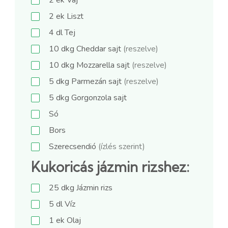
2
ek
Liszt
4
dl
Tej
10
dkg
Cheddar sajt
(reszelve)
10
dkg
Mozzarella sajt
(reszelve)
5
dkg
Parmezán sajt
(reszelve)
5
dkg
Gorgonzola sajt
Só
Bors
Szerecsendió
(ízlés szerint)
Kukoricás jázmin rizshez:
25
dkg
Jázmin rizs
5
dl
Víz
1
ek
Olaj