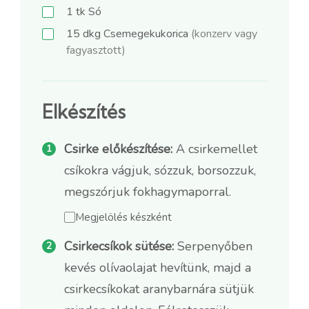
1
tk
Só
15
dkg
Csemegekukorica
(konzerv vagy
fagyasztott)
Elkészítés
Csirke előkészítése:
A csirkemellet
csíkokra vágjuk, sózzuk, borsozzuk,
megszórjuk fokhagymaporral.
Megjelölés készként
Csirkecsíkok sütése:
Serpenyőben
kevés olívaolajat hevítünk, majd a
csirkecsíkokat aranybarnára sütjük