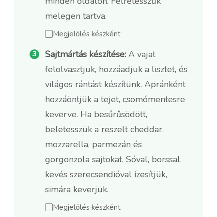
minden oldalon. Félretesszük
melegen tartva.
Megjelölés készként
Sajtmártás készítése:
A vajat
felolvasztjuk, hozzáadjuk a lisztet, és
világos rántást készítünk. Apránként
hozzáöntjük a tejet, csomómentesre
keverve. Ha besűrűsödött,
beletesszük a reszelt cheddar,
mozzarella, parmezán és
gorgonzola sajtokat. Sóval, borssal,
kevés szerecsendióval ízesítjük,
simára keverjük.
Megjelölés készként