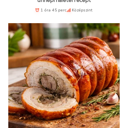
ünnepi halétel recept
1 óra 45 perc
Középszint