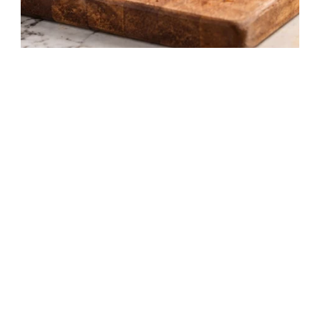
Porchetta recept – Olasz fűszeres sülthús
3 óra 30 perc
Középszint
Egyszerű recept