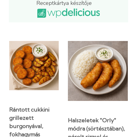
Receptkártya készítője
Rántott cukkini
grillezett
Halszeletek "Orly"
burgonyával,
módra (sörtésztában),
fokhagymás
párolt rizzsel és