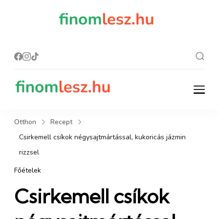
finomles
Recept, ami
finom lesz.
z.hu
finomlesz.hu
Recept, ami finom lesz.
Otthon
Recept
Csirkemell csíkok négysajtmártással, kukoricás jázmin
rizzsel
Főételek
Csirkemell csíkok