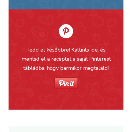
Tedd el későbbre! Kattints ide, és
mentsd el a receptet a saját
Pinterest
tábládba, hogy bármikor megtaláld!