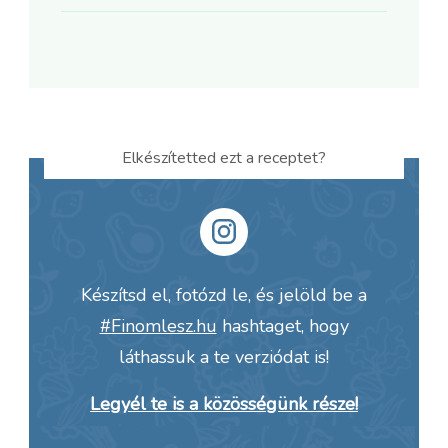
Elkészítetted ezt a receptet?
Készítsd el, fotózd le, és jelöld be a
#Finomlesz.hu
hashtaget, hogy
láthassuk a te verziódat is!
Legyél te is a közösségünk része!