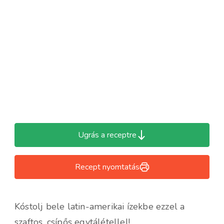
Ugrás a receptre
Recept nyomtatás
Kóstolj bele latin-amerikai ízekbe ezzel a
szaftos, csípős egytálétellel!