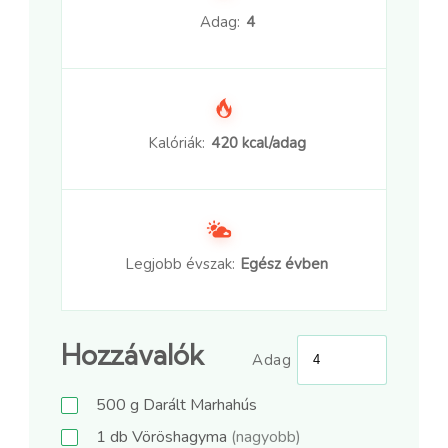
Adag:
4
Kalóriák:
420 kcal/adag
Legjobb évszak:
Egész évben
Hozzávalók
Adag
500
g
Darált Marhahús
1
db
Vöröshagyma
(nagyobb)