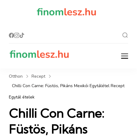
finomles
Recept, ami
finom lesz.
z.hu
finomlesz.hu
Recept, ami finom lesz.
Otthon
Recept
Chilli Con Carne: Füstös, Pikáns Mexikói Egytálétel Recept
Egytál ételek
Chilli Con Carne:
Füstös, Pikáns