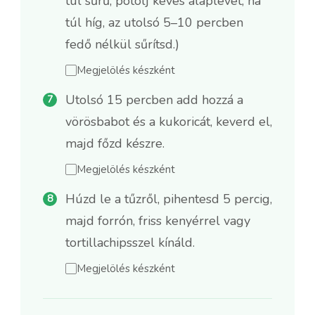
túl sűrű, pótolj kevés alaplevet; ha
túl híg, az utolsó 5–10 percben
fedő nélkül sűrítsd.)
Megjelölés készként
Utolsó 15 percben add hozzá a
vörösbabot és a kukoricát, keverd el,
majd főzd készre.
Megjelölés készként
Húzd le a tűzről, pihentesd 5 percig,
majd forrón, friss kenyérrel vagy
tortillachipsszel kínáld.
Megjelölés készként