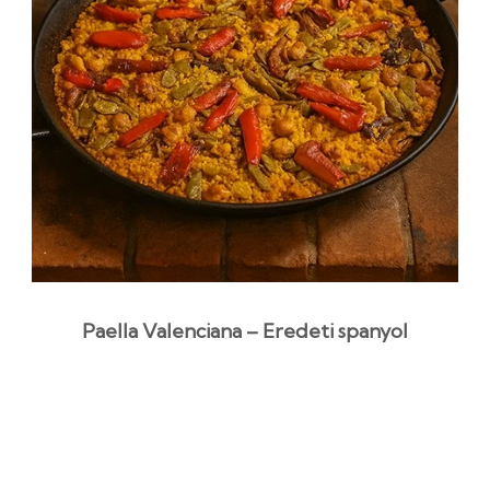
Paella Valenciana – Eredeti spanyol
egytálétel recept
1 óra 25 perc
Középszint