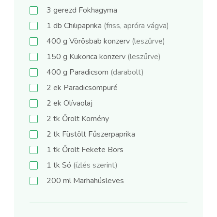
3
gerezd
Fokhagyma
1
db
Chilipaprika
(friss, apróra vágva)
400
g
Vörösbab konzerv
(leszűrve)
150
g
Kukorica konzerv
(leszűrve)
400
g
Paradicsom
(darabolt)
2
ek
Paradicsompüré
2
ek
Olívaolaj
2
tk
Őrölt Kömény
2
tk
Füstölt Fűszerpaprika
1
tk
Őrölt Fekete Bors
1
tk
Só
(ízlés szerint)
200
ml
Marhahúsleves