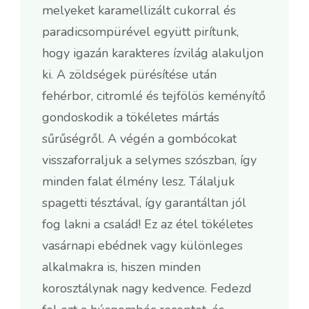
melyeket karamellizált cukorral és
paradicsompürével együtt pirítunk,
hogy igazán karakteres ízvilág alakuljon
ki. A zöldségek pürésítése után
fehérbor, citromlé és tejfölös keményítő
gondoskodik a tökéletes mártás
sűrűségről. A végén a gombócokat
visszaforraljuk a selymes szószban, így
minden falat élmény lesz. Tálaljuk
spagetti tésztával, így garantáltan jól
fog lakni a család! Ez az étel tökéletes
vasárnapi ebédnek vagy különleges
alkalmakra is, hiszen minden
korosztálynak nagy kedvence. Fedezd