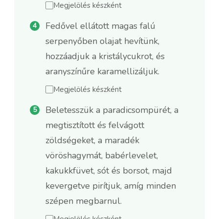
Megjelölés készként
Fedővel ellátott magas falú
serpenyőben olajat hevítünk,
hozzáadjuk a kristálycukrot, és
aranyszínűre karamellizáljuk.
Megjelölés készként
Beletesszük a paradicsompürét, a
megtisztított és felvágott
zöldségeket, a maradék
vöröshagymát, babérlevelet,
kakukkfüvet, sót és borsot, majd
kevergetve pirítjuk, amíg minden
szépen megbarnul.
Megjelölés készként