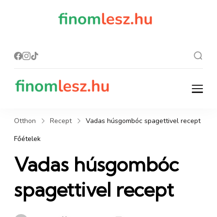
finomles
Recept, ami
finom lesz.
z.hu
finomlesz.hu
Recept, ami finom lesz.
Otthon
Recept
Vadas húsgombóc spagettivel recept
Főételek
Vadas húsgombóc
spagettivel recept