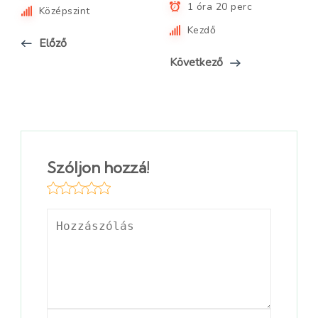
1 óra 20 perc
Középszint
Kezdő
Előző
Következő
Szóljon hozzá!