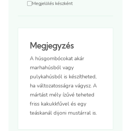
Megjelölés készként
Megjegyzés
A húsgombócokat akár
marhahúsból vagy
pulykahúsból is készítheted,
ha változatosságra vágysz. A
mártást mély ízűvé teheted
friss kakukkfűvel és egy
teáskanál dijoni mustárral is.