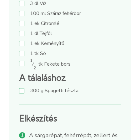
3
dl
Víz
100
ml
Száraz fehérbor
1
ek
Citromlé
1
dl
Tejföl
1
ek
Keményítő
1
tk
Só
1
⁄
tk
Fekete bors
2
A tálaláshoz
300
g
Spagetti tészta
Elkészítés
A sárgarépát, fehérrépát, zellert és