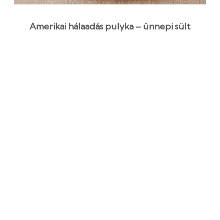
Amerikai hálaadás pulyka – ünnepi sült
recept
4 óra
Középszint
Egyszerű recept