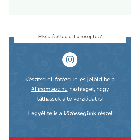
Elkészítetted ezt a receptet?
Készítsd el, fotózd le, és jelöld be a
#Finomlesz.hu
hashtaget, hogy
láthassuk a te verziódat is!
Legyél te is a közösségünk része!