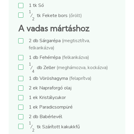
1
tk
Só
1
⁄
tk
Fekete bors
(őrölt)
2
A vadas mártáshoz
2
db
Sárgarépa
(megtisztítva,
felkarikázva)
1
db
Fehérrépa
(felkarikázva)
1
⁄
db
Zeller
(meghámozva, kockázva)
4
1
db
Vöröshagyma
(felaprítva)
2
ek
Napraforgó olaj
1
ek
Kristálycukor
1
ek
Paradicsompüré
2
db
Babérlevél
1
⁄
tk
Szárított kakukkfű
2