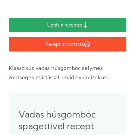
Ugrás a receptre
Recept nyomtatás
Klasszikus vadas húsgombóc selymes,
zöldséges mártással, imádnivaló ízekkel.
Vadas húsgombóc
spagettivel recept