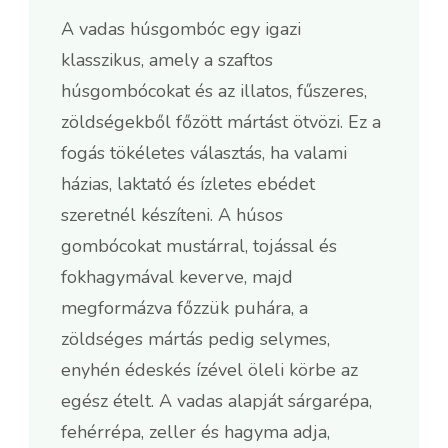
A vadas húsgombóc egy igazi
klasszikus, amely a szaftos
húsgombócokat és az illatos, fűszeres,
zöldségekből főzött mártást ötvözi. Ez a
fogás tökéletes választás, ha valami
házias, laktató és ízletes ebédet
szeretnél készíteni. A húsos
gombócokat mustárral, tojással és
fokhagymával keverve, majd
megformázva főzzük puhára, a
zöldséges mártás pedig selymes,
enyhén édeskés ízével öleli körbe az
egész ételt. A vadas alapját sárgarépa,
fehérrépa, zeller és hagyma adja,