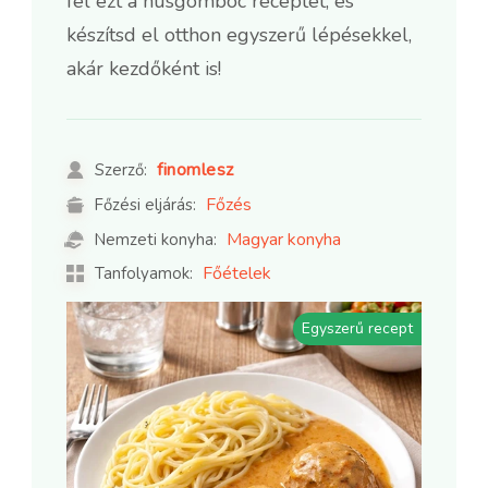
fel ezt a húsgombóc receptet, és
készítsd el otthon egyszerű lépésekkel,
akár kezdőként is!
finomlesz
Szerző:
Főzés
Főzési eljárás:
Magyar konyha
Nemzeti konyha:
Főételek
Tanfolyamok:
Egyszerű recept