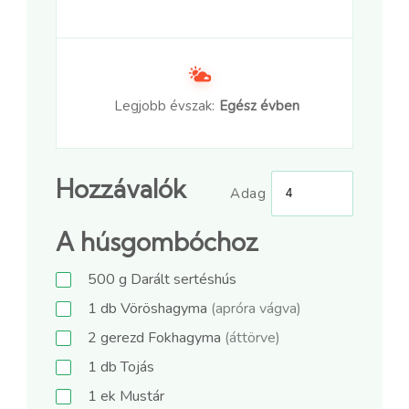
Legjobb évszak:
Egész évben
Hozzávalók
Adag
A húsgombóchoz
500
g
Darált sertéshús
1
db
Vöröshagyma
(apróra vágva)
2
gerezd
Fokhagyma
(áttörve)
1
db
Tojás
1
ek
Mustár