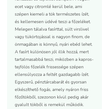
ecet vagy citromlé kerül bele, ami
szépen kiemeli a tök természetes ízét,
és kellemesen üdévé teszi a főzeléket.
Melegen tálalva fasírttal, sült virslivel
vagy tükörtojással is nagyon finom, de
önmagában is könnyű, nyári ebéd lehet.
A fasírt különösen jól illik hozzá, mert
tartalmasabbá teszi, miközben a kapros-
tejfölös főzelék frissessége szépen
ellensúlyozza a feltét gazdagabb ízét.
Egyszerű, pénztárcabarát és gyorsan
elkészíthető fogás, amely nyáron friss
főzőtökből, szezonon kívül pedig akár
gyalult tökből is remekül működik.