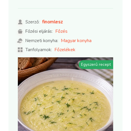
finomlesz
Szerző:
Főzés
Főzési eljárás:
Magyar konyha
Nemzeti konyha:
Főzelékek
Tanfolyamok:
Egyszerű recept