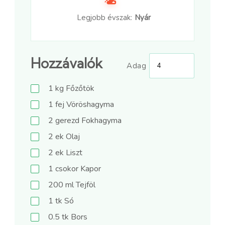
Legjobb évszak:
Nyár
Hozzávalók
Adag
1
kg
Főzőtök
1
fej
Vöröshagyma
2
gerezd
Fokhagyma
2
ek
Olaj
2
ek
Liszt
1
csokor
Kapor
200
ml
Tejföl
1
tk
Só
0.5
tk
Bors