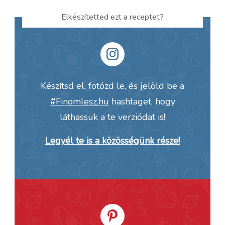
Elkészítetted ezt a receptet?
Készítsd el, fotózd le, és jelöld be a
#Finomlesz.hu
hashtaget, hogy
láthassuk a te verziódat is!
Legyél te is a közösségünk része!