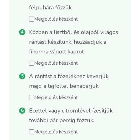
félpuhára főzzük.
Megjelölés készként
Közben a lisztből és olajból világos
rántást készítünk, hozzáadjuk a
finomra vágott kaprot.
Megjelölés készként
A rántást a főzelékhez keverjük,
majd a tejföllel behabarjuk.
Megjelölés készként
Ecettel vagy citromlével ízesítjük,
további pár percig főzzük.
Megjelölés készként