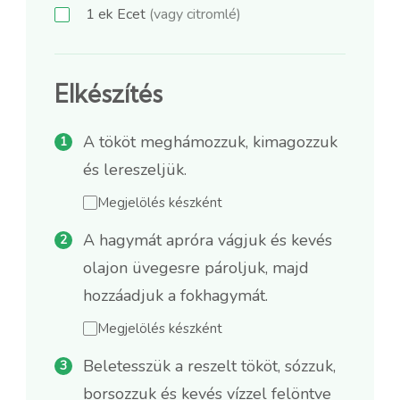
1
ek
Ecet
(vagy citromlé)
Elkészítés
A tököt meghámozzuk, kimagozzuk
és lereszeljük.
Megjelölés készként
A hagymát apróra vágjuk és kevés
olajon üvegesre pároljuk, majd
hozzáadjuk a fokhagymát.
Megjelölés készként
Beletesszük a reszelt tököt, sózzuk,
borsozzuk és kevés vízzel felöntve