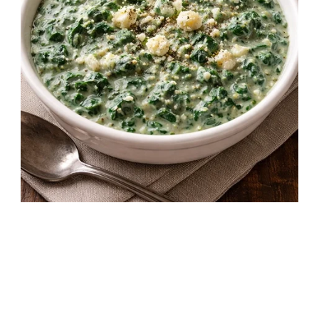
Krémes Sajtos paraj rokforttal
25 perc
Kezdő
Egyszerű recept