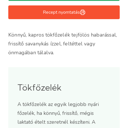
Recept nyomtatás
Könnyű, kapros tökfőzelék tejfölös habarással,
frissítő savanykás ízzel, feltéttel vagy
önmagában tálalva.
Tökfőzelék
A tökfőzelék az egyik legjobb nyári
főzelék, ha könnyű, frissítő, mégis
laktató ételt szeretnél készíteni. A