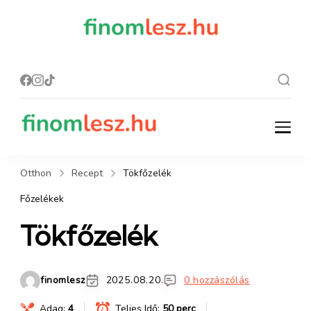
finomles
Recept, ami
finom lesz.
z.hu
finomlesz.hu
Recept, ami finom lesz.
Otthon
Recept
Tökfőzelék
Főzelékek
Tökfőzelék
finomlesz
2025.08.20.
0 hozzászólás
Adag:
4
Teljes Idő:
50 perc