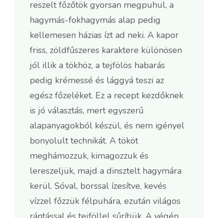
reszelt főzőtök gyorsan megpuhul, a
hagymás-fokhagymás alap pedig
kellemesen házias ízt ad neki. A kapor
friss, zöldfűszeres karaktere különösen
jól illik a tökhöz, a tejfölös habarás
pedig krémessé és lággyá teszi az
egész főzeléket. Ez a recept kezdőknek
is jó választás, mert egyszerű
alapanyagokból készül, és nem igényel
bonyolult technikát. A tököt
meghámozzuk, kimagozzuk és
lereszeljük, majd a dinsztelt hagymára
kerül. Sóval, borssal ízesítve, kevés
vízzel főzzük félpuhára, ezután világos
rántással és tejföllel sűrítjük. A végén