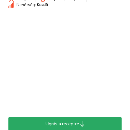
Nehézség:
Kezdő
Ugrás a receptre