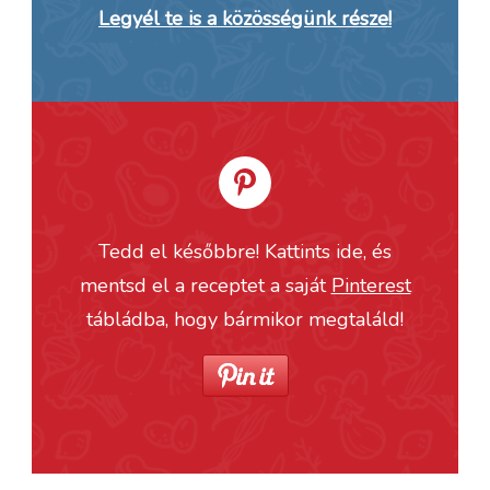
Legyél te is a közösségünk része!
Tedd el későbbre! Kattints ide, és
mentsd el a receptet a saját
Pinterest
tábládba, hogy bármikor megtaláld!