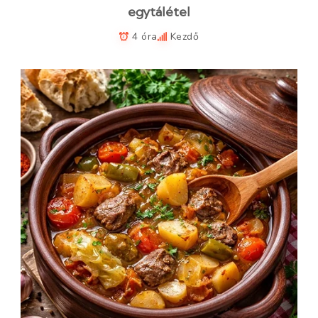
egytálétel
4 óra
Kezdő