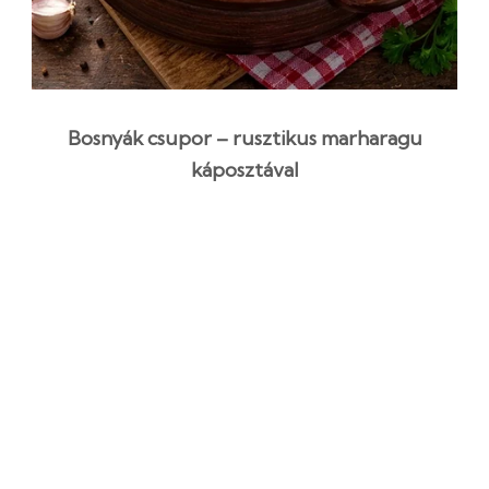
Bosnyák csupor – rusztikus marharagu
káposztával
3 óra 25 perc
Középszint