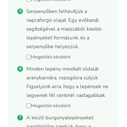
Serpenyőben felhevítjük a
napraforgó olajat. Egy evőkanál
segítségével a masszából kisebb
lepényeket formázunk, és a
serpenyőbe helyezzük.
Megjelölés készként
Minden lepény mindkét oldalát
aranybarnára, ropogósra sütjük.
Figyeljünk arra, hogy a lepények ne
legyenek fél centinél vastagabbak.
Megjelölés készként
A kisült burgonyalepényeket
papírtörlőre szedjük, hogy a