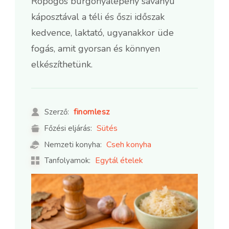
Ropogós burgonyalepény savanyú
káposztával a téli és őszi időszak
kedvence, laktató, ugyanakkor üde
fogás, amit gyorsan és könnyen
elkészíthetünk.
finomlesz
Szerző:
Sütés
Főzési eljárás:
Cseh konyha
Nemzeti konyha:
Egytál ételek
Tanfolyamok: