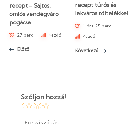
recept túrós és
recept – Sajtos,
lekváros töltelékkel
omlós vendégváró
pogácsa
1 óra 25 perc
27 perc
Kezdő
Kezdő
Előző
Következő
Szóljon hozzá!