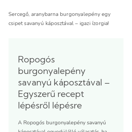
Sercegő, aranybarna burgonyalepény egy
csipet savanyú káposztával – igazi ízorgia!
Ropogós
burgonyalepény
savanyú káposztával –
Egyszerű recept
lépésről lépésre
A Ropogós burgonyalepény savanyú
káposztával egyedülálló választás, ha