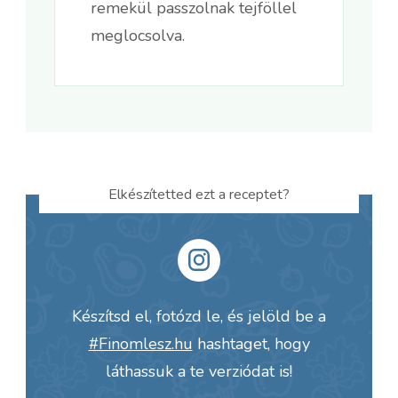
remekül passzolnak tejföllel
meglocsolva.
Elkészítetted ezt a receptet?
Készítsd el, fotózd le, és jelöld be a
#Finomlesz.hu
hashtaget, hogy
láthassuk a te verziódat is!