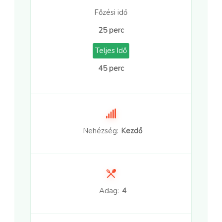
Főzési idő
25 perc
Teljes Idő
45 perc
Nehézség:
Kezdő
Adag:
4