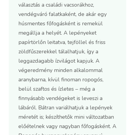
választás a családi vacsorákhoz,
vendégváró falatkaként, de akár egy
húsmentes főfogásként is remekül
megállja a helyét. A lepényeket
papírtörlőn leitatva, tejföllel és friss
zöldfűszerekkel tálalhatjuk, így a
leggazdagabb ízvilágot kapjuk. A
végeredmény minden alkalommal
aranybarna, kívül finoman ropogós,
belül szaftos és ízletes – még a
finnyásabb vendégeket is leveszi a
lábáról. Bátran variálhatjuk a lepények
méretét is; készíthetők mini változatban
előételnek vagy nagyban főfogásként. A