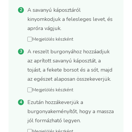
A savanyú káposztáról
kinyomkodjuk a felesleges levet, és
apróra vágjuk.
Megjelölés készként
A reszelt burgonyához hozzáadjuk
az aprított savanyú káposztát, a
tojást, a fekete borsot és a sót, majd
az egészet alaposan összekeverjük.
Megjelölés készként
Ezután hozzákeverjük a
burgonyakeményítőt, hogy a massza
jól formázható legyen.
Megjelölés készként