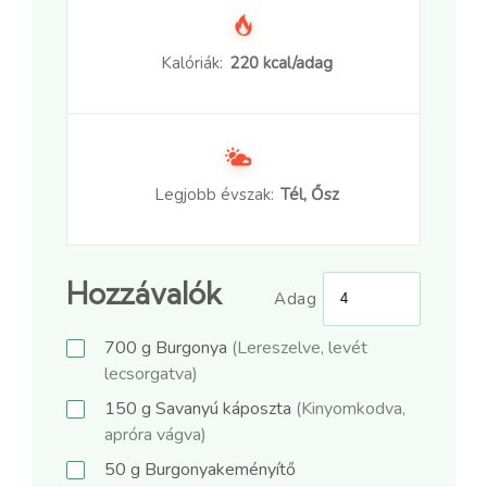
Kalóriák:
220 kcal/adag
Legjobb évszak:
Tél, Ősz
Hozzávalók
Adag
700
g
Burgonya
(Lereszelve, levét
lecsorgatva)
150
g
Savanyú káposzta
(Kinyomkodva,
apróra vágva)
50
g
Burgonyakeményítő