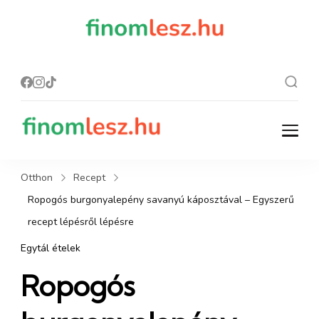
finomles
Recept, ami
finom lesz.
z.hu
finomlesz.hu
Recept, ami finom lesz.
Otthon
Recept
Ropogós burgonyalepény savanyú káposztával – Egyszerű
recept lépésről lépésre
Egytál ételek
Ropogós