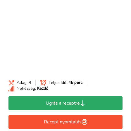
Adag:
4
Teljes Idő:
45 perc
Nehézség:
Kezdő
Ugrás a receptre
Recept nyomtatás