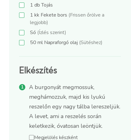
1
db
Tojás
1
kk
Fekete bors
(Frissen őrölve a
legjobb)
Só
(Ízlés szerint)
50
ml
Napraforgó olaj
(Sütéshez)
Elkészítés
A burgonyát megmossuk,
meghámozzuk, majd kis lyukú
reszelőn egy nagy tálba lereszeljük.
A levet, ami a reszelés során
keletkezik, óvatosan leöntjük.
Megjelölés készként