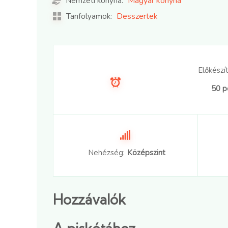
Magyar konyha
Nemzeti konyha:
Desszertek
Tanfolyamok:
Előkészít
50 p
Nehézség:
Középszint
Hozzávalók