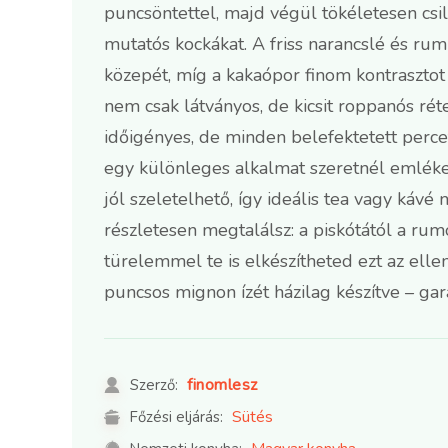
puncsöntettel, majd végül tökéletesen csi
mutatós kockákat. A friss narancslé és ru
közepét, míg a kakaópor finom kontrasztot 
nem csak látványos, de kicsit roppanós rét
időigényes, de minden belefektetett perce
egy különleges alkalmat szeretnél emléke
jól szeletelhető, így ideális tea vagy káv
részletesen megtalálsz: a piskótától a rum
türelemmel te is elkészítheted ezt az elle
puncsos mignon ízét házilag készítve – gar
finomlesz
Szerző:
Sütés
Főzési eljárás: