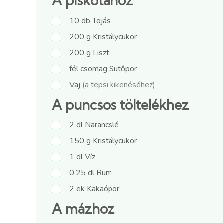
A piskótához
10
db
Tojás
200
g
Kristálycukor
200
g
Liszt
fél
csomag
Sütőpor
Vaj
(a tepsi kikenéséhez)
A puncsos töltelékhez
2
dl
Narancslé
150
g
Kristálycukor
1
dl
Víz
0.25
dl
Rum
2
ek
Kakaópor
A mázhoz