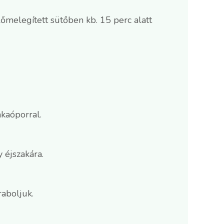
őmelegített sütőben kb. 15 perc alatt
kaóporral.
 éjszakára.
raboljuk.