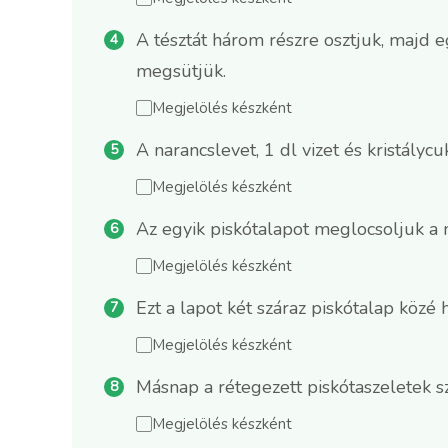
A tésztát három részre osztjuk, majd 
megsütjük.
Megjelölés készként
A narancslevet, 1 dl vizet és kristálycu
Megjelölés készként
Az egyik piskótalapot meglocsoljuk a 
Megjelölés készként
Ezt a lapot két száraz piskótalap közé
Megjelölés készként
Másnap a rétegezett piskótaszeletek s
Megjelölés készként