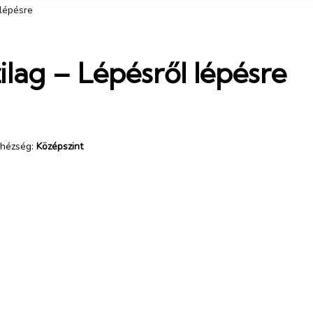
 lépésre
lag – Lépésről lépésre
hézség:
Középszint