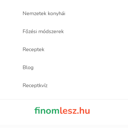
Nemzetek konyhái
Főzési módszerek
Receptek
Blog
Receptkvíz
finomles
Recept, ami fi