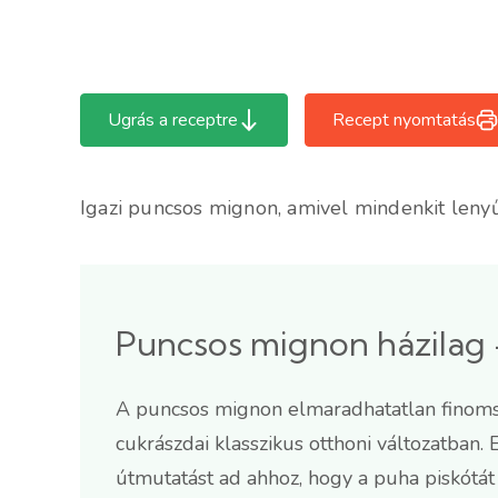
Ugrás a receptre
Recept nyomtatás
Igazi puncsos mignon, amivel mindenkit leny
Puncsos mignon házilag 
A puncsos mignon elmaradhatatlan finomság
cukrászdai klasszikus otthoni változatban.
útmutatást ad ahhoz, hogy a puha piskótá