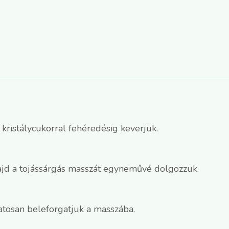
a kristálycukorral fehéredésig keverjük.
 majd a tojássárgás masszát egyneművé dolgozzuk.
atosan beleforgatjuk a masszába.