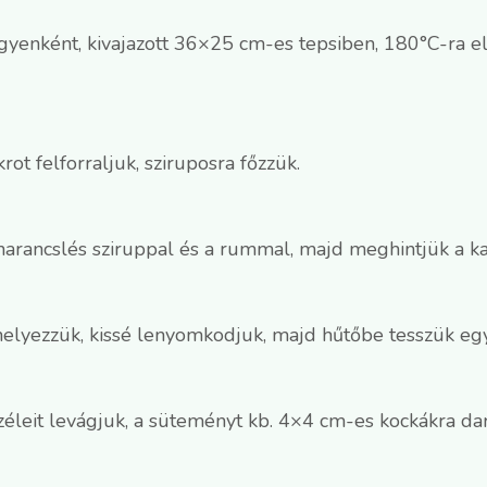
egyenként, kivajazott 36×25 cm-es tepsiben, 180°C-ra el
krot felforraljuk, sziruposra főzzük.
narancslés sziruppal és a rummal, majd meghintjük a ka
 helyezzük, kissé lenyomkodjuk, majd hűtőbe tesszük egy
zéleit levágjuk, a süteményt kb. 4×4 cm-es kockákra da