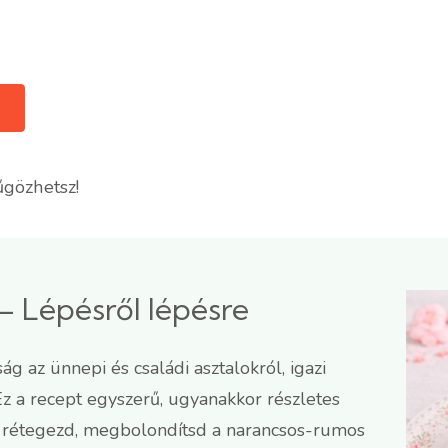
űgözhetsz!
– Lépésről lépésre
 az ünnepi és családi asztalokról, igazi
 Ez a recept egyszerű, ugyanakkor részletes
t rétegezd, megbolondítsd a narancsos-rumos