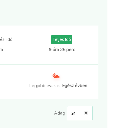
ési idő
Teljes Idő
ra
9 óra 35 perc
Legjobb évszak:
Egész évben
Adag