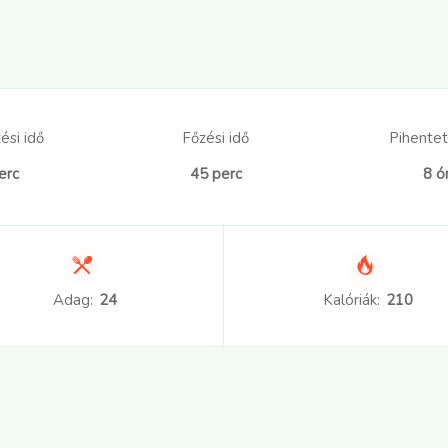
ési idő
Főzési idő
Pihentet
erc
45 perc
8 ó
Adag:
24
Kalóriák:
210