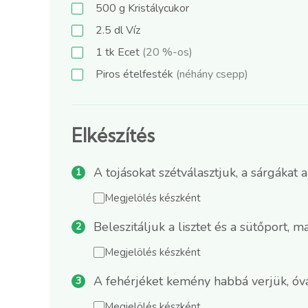
500
g
Kristálycukor
2.5
dl
Víz
1
tk
Ecet
(20 %-os)
Piros ételfesték
(néhány csepp)
Elkészítés
A tojásokat szétválasztjuk, a sárgákat 
Megjelölés készként
Beleszitáljuk a lisztet és a sütőport,
Megjelölés készként
A fehérjéket kemény habbá verjük, óv
Megjelölés készként