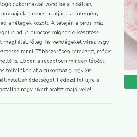
llogó cukormázzal vond be a hibátlan,
m aromája kellemesen átjárja a sütemény
ad a rétegek között. A tetején a piros máz
eget is ad. A puncsos mignon elkészítése
t meghálál, főleg, ha vendégeket vársz vagy
zetessé tenni. Többszörösen rétegzett, mégis
é mellé is. Ebben a receptben minden lépést
os tölteléken át a cukormázig, egy kis
nállhatatlan édességet. Fedezd fel újra a
antáltan nagy sikert aratsz majd vele!