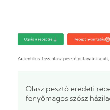
Ugrás a receptre
Recept nyomtatás
Autentikus, friss olasz pesztó pillanatok alatt,
Olasz pesztó eredeti rec
fenyőmagos szósz házil