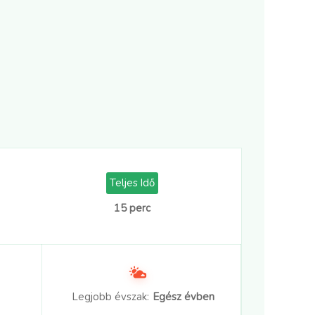
Teljes Idő
15 perc
Legjobb évszak:
Egész évben