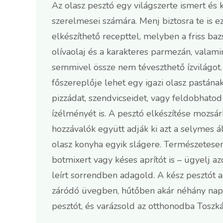
Az olasz pesztó egy világszerte ismert és 
szerelmesei számára. Menj biztosra te is ez
elkészíthető recepttel, melyben a friss baz
olívaolaj és a karakteres parmezán, valami
semmivel össze nem téveszthető ízvilágot.
főszereplője lehet egy igazi olasz pastána
pizzádat, szendvicseidet, vagy feldobhatod
ízélményét is. A pesztó elkészítése mozsár
hozzávalók együtt adják ki azt a selymes á
olasz konyha egyik slágere. Természetesen
botmixert vagy késes aprítót is – ügyelj a
leírt sorrendben adagold. A kész pesztót 
záródó üvegben, hűtőben akár néhány napig 
pesztót, és varázsold az otthonodba Toszká