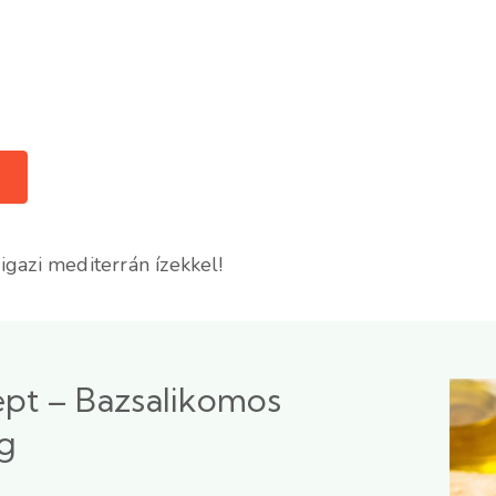
 igazi mediterrán ízekkel!
ept – Bazsalikomos
ag