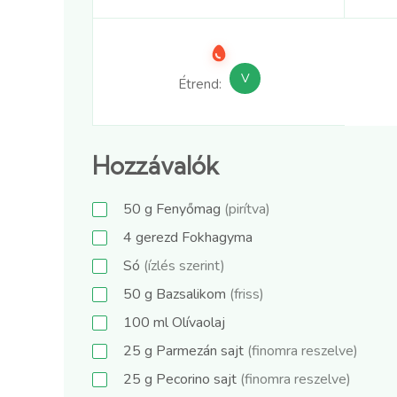
V
Étrend:
Hozzávalók
50
g
Fenyőmag
(pirítva)
4
gerezd
Fokhagyma
Só
(ízlés szerint)
50
g
Bazsalikom
(friss)
100
ml
Olívaolaj
25
g
Parmezán sajt
(finomra reszelve)
25
g
Pecorino sajt
(finomra reszelve)