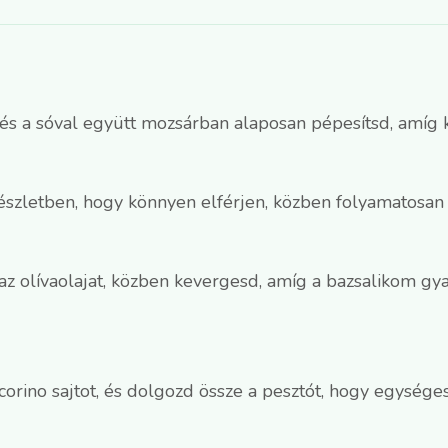
és a sóval együtt mozsárban alaposan pépesítsd, amíg k
észletben, hogy könnyen elférjen, közben folyamatosan
az olívaolajat, közben kevergesd, amíg a bazsalikom gya
rino sajtot, és dolgozd össze a pesztót, hogy egységes