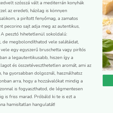
kedvelt szósszá vált a mediterrán konyhák
zel az eredeti, házilag is könnyen
salikom, a pirított fenyőmag, a zamatos
nt pecorino sajt adja meg az autentikus,
 A pesztó hihetetlenül sokoldalú:
k, de megbolondíthatod vele salátáidat,
 vele egy egyszerű bruschetta vagy pirítós
ban a legautentikusabb, hiszen így a
llagot és összetéveszthetetlen aromát, ami az
, ha gyorsabban dolgoznál, használhatsz
zonban arra, hogy a hozzávalókat mindig a
azonnal is fogyaszthatod, de légmentesen
is friss marad. Próbáld ki te is ezt a
na hamisítatlan hangulatát!