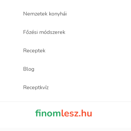
Nemzetek konyhái
Főzési módszerek
Receptek
Blog
Receptkvíz
finomles
Recept, ami fi