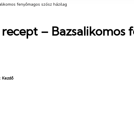
salikomos fenyőmagos szósz házilag
i recept – Bazsalikomos
:
Kezdő