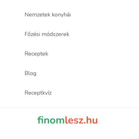
Nemzetek konyhái
Főzési módszerek
Receptek
Blog
Receptkvíz
finomles
Recept, ami fi