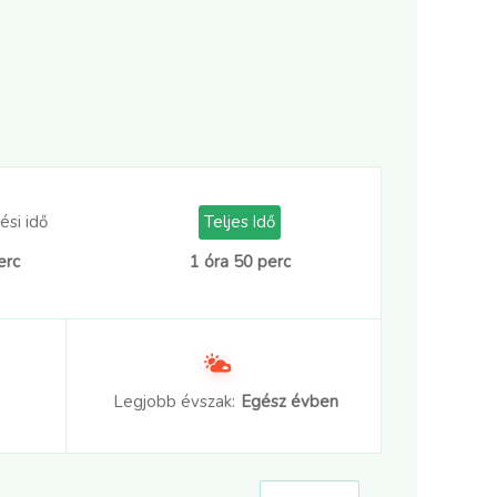
ési idő
Teljes Idő
erc
1 óra 50 perc
Legjobb évszak:
Egész évben