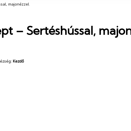
sal, majonézzel
pt – Sertéshússal, majon
ézség:
Kezdő