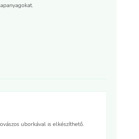
lapanyagokat.
vászos uborkával is elkészíthető.