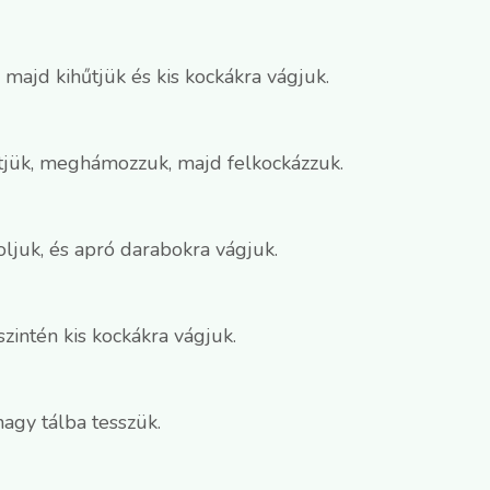
 majd kihűtjük és kis kockákra vágjuk.
tjük, meghámozzuk, majd felkockázzuk.
ljuk, és apró darabokra vágjuk.
zintén kis kockákra vágjuk.
nagy tálba tesszük.