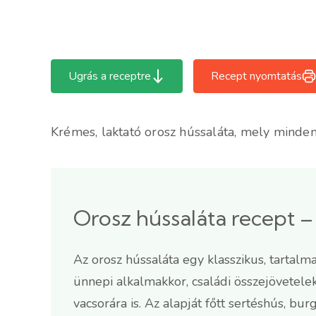
Ugrás a receptre
Recept nyomtatás
Krémes, laktató orosz hússaláta, mely minden
Orosz hússaláta recept –
Az orosz hússaláta egy klasszikus, tartalma
ünnepi alkalmakkor, családi összejövetele
vacsorára is. Az alapját főtt sertéshús, bu