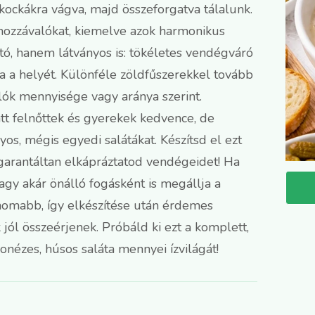
ockákra vágva, majd összeforgatva tálalunk.
 hozzávalókat, kiemelve azok harmonikus
ató, hanem látványos is: tökéletes vendégváró
ja a helyét. Különféle zöldfűszerekkel tovább
alók mennyisége vagy aránya szerint.
t felnőttek és gyerekek kedvence, de
os, mégis egyedi salátákat. Készítsd el ezt
 garantáltan elkápráztatod vendégeidet! Ha
vagy akár önálló fogásként is megállja a
inomabb, így elkészítése után érdemes
 jól összeérjenek. Próbáld ki ezt a komplett,
onézes, húsos saláta mennyei ízvilágát!