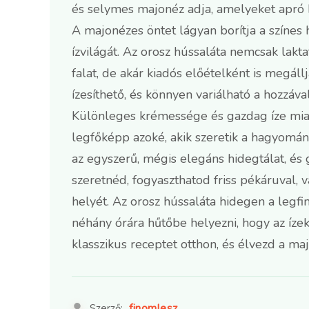
és selymes majonéz adja, amelyeket apró k
A majonézes öntet lágyan borítja a színes
ízvilágát. Az orosz hússaláta nemcsak lakt
falat, de akár kiadós előételként is megáll
ízesíthető, és könnyen variálható a hozzáv
Különleges krémessége és gazdag íze miat
legfőképp azoké, akik szeretik a hagyomány
az egyszerű, mégis elegáns hidegtálat, és
szeretnéd, fogyaszthatod friss pékáruval, 
helyét. Az orosz hússaláta hidegen a legf
néhány órára hűtőbe helyezni, hogy az ízek
klasszikus receptet otthon, és élvezd a maj
finomlesz
Szerző: