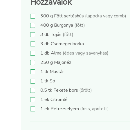
Hozzávalók
300
g
Főtt sertéshús
(lapocka vagy comb)
400
g
Burgonya
(főtt)
3
db
Tojás
(főtt)
3
db
Csemegeuborka
1
db
Alma
(édes vagy savanykás)
250
g
Majonéz
1
tk
Mustár
1
tk
Só
0.5
tk
Fekete bors
(őrölt)
1
ek
Citromlé
1
ek
Petrezselyem
(friss, aprított)