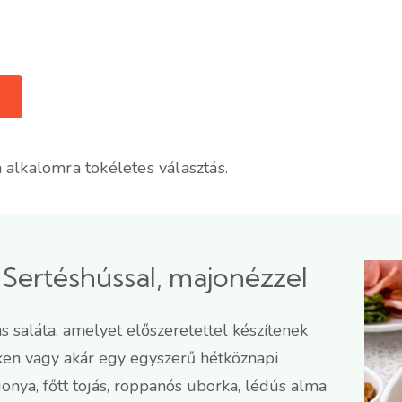
 alkalomra tökéletes választás.
 Sertéshússal, majonézzel
s saláta, amelyet előszeretettel készítenek
ken vagy akár egy egyszerű hétköznapi
rgonya, főtt tojás, roppanós uborka, lédús alma