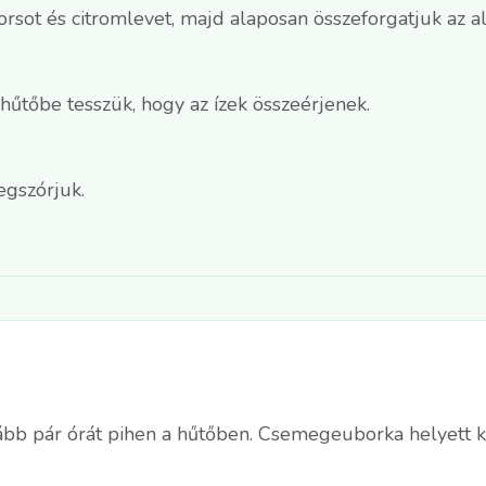
orsot és citromlevet, majd alaposan összeforgatjuk az a
hűtőbe tesszük, hogy az ízek összeérjenek.
egszórjuk.
lább pár órát pihen a hűtőben. Csemegeuborka helyett ko