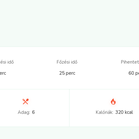
ési idő
Főzési idő
Pihentet
erc
25 perc
60 p
Adag:
6
Kalóriák:
320 kcal