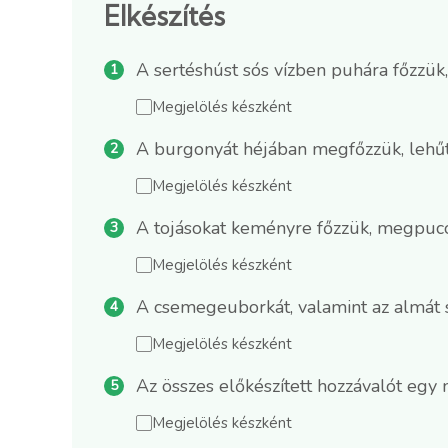
Elkészítés
A sertéshúst sós vízben puhára főzzük,
Megjelölés készként
A burgonyát héjában megfőzzük, lehű
Megjelölés készként
A tojásokat keményre főzzük, megpuco
Megjelölés készként
A csemegeuborkát, valamint az almát s
Megjelölés készként
Az összes előkészített hozzávalót egy 
Megjelölés készként