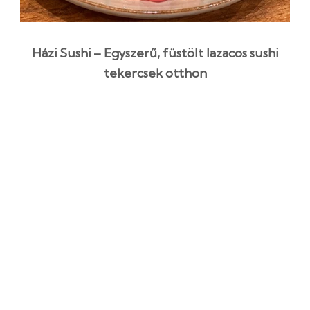
Házi Sushi – Egyszerű, füstölt lazacos sushi
tekercsek otthon
1 óra 30 perc
Kezdő
Egyszerű recept