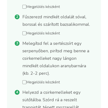
Megjelölés készként
Fűszerezd mindkét oldalát sóval,
borssal és szárított bazsalikommal.
Megjelölés készként
Melegítsd fel a sertészsírt egy
serpenyőben, pirítsd meg benne a
csirkemelleket nagy lángon
mindkét oldalukon aranybarnára
(kb. 2-2 perc).
Megjelölés készként
Helyezd a csirkemelleket egy
sütőtálba. Szórd rá a reszelt
trappistát, tépett mozzarellát,