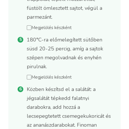
füstölt ömlesztett sajtot, végül a
parmezánt.
Megjelölés készként
180°C-ra előmelegített sütőben
süsd 20-25 percig, amíg a sajtok
szépen megolvadnak és enyhén
pirulnak.
Megjelölés készként
Közben készítsd el a salátát: a
jégsalátát tépkedd falatnyi
darabokra, add hozzá a
lecsepegtetett csemegekukoricát és
az ananászdarabokat. Finoman