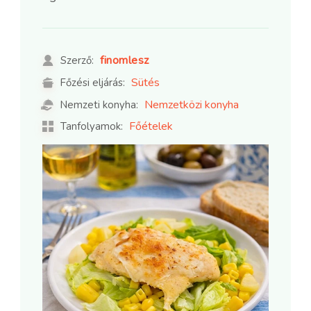
finomlesz
Szerző:
Sütés
Főzési eljárás:
Nemzetközi konyha
Nemzeti konyha:
Főételek
Tanfolyamok: