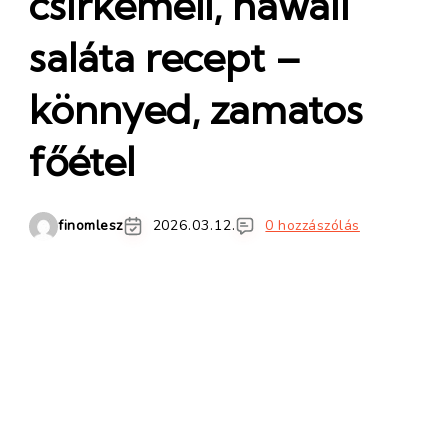
csirkemell, hawaii
saláta recept –
könnyed, zamatos
főétel
finomlesz
2026.03.12.
0 hozzászólás