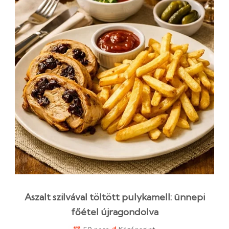
Aszalt szilvával töltött pulykamell: ünnepi
főétel újragondolva