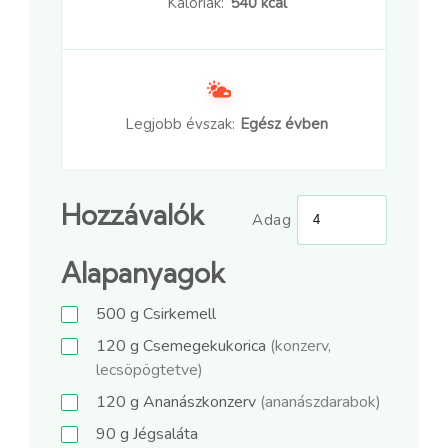
Kalóriák:
540 kcal
Legjobb évszak:
Egész évben
Hozzávalók
Adag
Alapanyagok
500
g
Csirkemell
120
g
Csemegekukorica
(konzerv,
lecsöpögtetve)
120
g
Ananászkonzerv
(ananászdarabok)
90
g
Jégsaláta