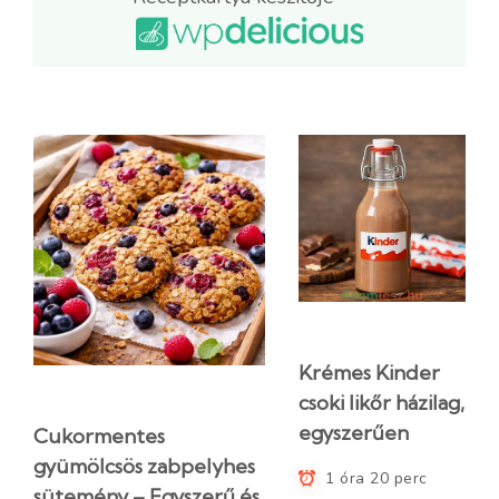
Krémes Kinder
csoki likőr házilag,
egyszerűen
Cukormentes
gyümölcsös zabpelyhes
1 óra 20 perc
sütemény – Egyszerű és