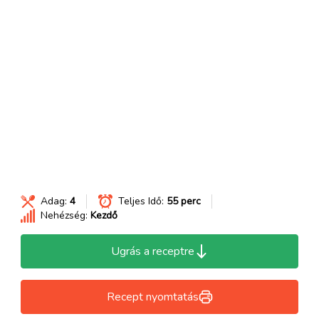
Adag:
4
Teljes Idő:
55 perc
Nehézség:
Kezdő
Ugrás a receptre
Recept nyomtatás