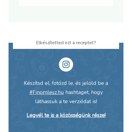
Elkészítetted ezt a receptet?
Készítsd el, fotózd le, és jelöld be a
#Finomlesz.hu
hashtaget, hogy
láthassuk a te verziódat is!
Legyél te is a közösségünk része!