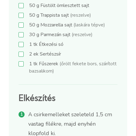
50
g
Füstölt ömlesztett sajt
50
g
Trappista sajt
(reszelve)
50
g
Mozzarella sajt
(laskára tépve)
30
g
Parmezán sajt
(reszelve)
1
tk
Étkezési só
2
ek
Sertészsír
1
tk
Fűszerek
(őrölt fekete bors, szárított
bazsalikom)
Elkészítés
A csirkemelleket szeleteld 1,5 cm
vastag filékre, majd enyhén
klopfold ki.