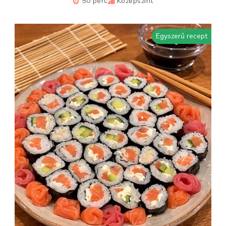
50 perc
Középszint
Egyszerű recept