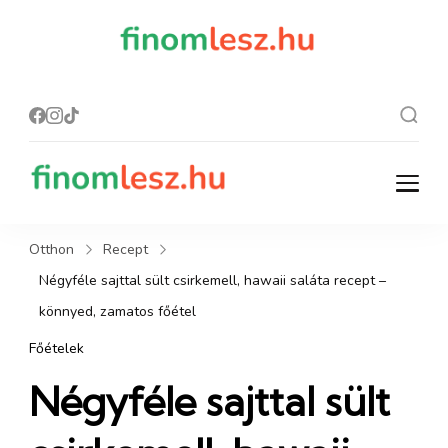
finomles
Recept, ami
finom lesz.
z.hu
finomlesz.hu
Recept, ami finom lesz.
Otthon
Recept
Négyféle sajttal sült csirkemell, hawaii saláta recept –
könnyed, zamatos főétel
Főételek
Négyféle sajttal sült