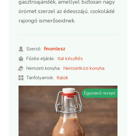
gasztroajándék, amellyel biztosan nagy
örömet szerzel az édesszájú, csokoládé
rajongó ismerőseidnek.
finomlesz
Szerző:
Ital készítés
Főzési eljárás:
Nemzetközi konyha
Nemzeti konyha:
Italok
Tanfolyamok:
Egyszerű recept