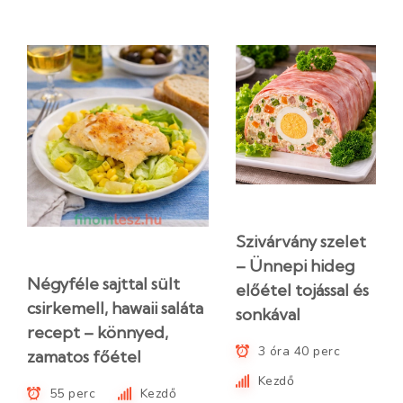
Szivárvány szelet
– Ünnepi hideg
Négyféle sajttal sült
előétel tojással és
csirkemell, hawaii saláta
sonkával
recept – könnyed,
3 óra 40 perc
zamatos főétel
Kezdő
55 perc
Kezdő