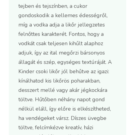
tejben és tejszínben, a cukor
gondoskodik a kellemes édességről,
míg a vodka adja a likőr jellegzetes
felnőttes karakterét. Fontos, hogy a
vodkát csak teljesen kihűlt alaphoz
adjuk, így az ital megőrzi bársonyos
állagát és szép, egységes textúráját. A
Kinder csoki likőr jól behűtve az igazi:
kínálhatod kis likőrös poharakban,
desszert mellé vagy akár jégkockára
töltve. Hűtőben néhány napot gond
nélkül eláll, így előre is elkészítheted,
ha vendégeket vársz. Díszes üvegbe
töltve, felcímkézve kreatív, házi