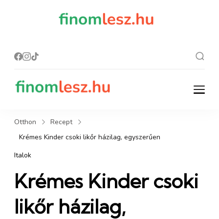
finomles
Recept, ami
finom lesz.
z.hu
finomlesz.hu
Recept, ami finom lesz.
Otthon
Recept
Krémes Kinder csoki likőr házilag, egyszerűen
Italok
Krémes Kinder csoki
likőr házilag,