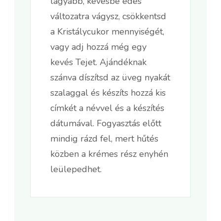
lágyabb, kevésbé édes
változatra vágysz, csökkentsd
a Kristálycukor mennyiségét,
vagy adj hozzá még egy
kevés Tejet. Ajándéknak
szánva díszítsd az üveg nyakát
szalaggal és készíts hozzá kis
címkét a névvel és a készítés
dátumával. Fogyasztás előtt
mindig rázd fel, mert hűtés
közben a krémes rész enyhén
leülepedhet.