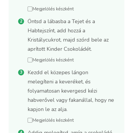
Megjelölés készként
Öntsd a lábasba a Tejet és a
Habtejszínt, add hozzá a
Kristálycukrot, majd szórd bele az
aprított Kinder Csokoládét.
Megjelölés készként
Kezdd el közepes lángon
melegíteni a keveréket, és
folyamatosan kevergesd kézi
habverővel vagy fakanállal, hogy ne
kapjon le az alja.
Megjelölés készként
Addig melegítsd, amíg a csokoládé