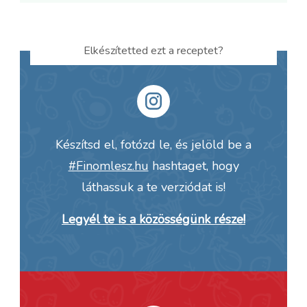
Elkészítetted ezt a receptet?
Készítsd el, fotózd le, és jelöld be a
#Finomlesz.hu
hashtaget, hogy
láthassuk a te verziódat is!
Legyél te is a közösségünk része!