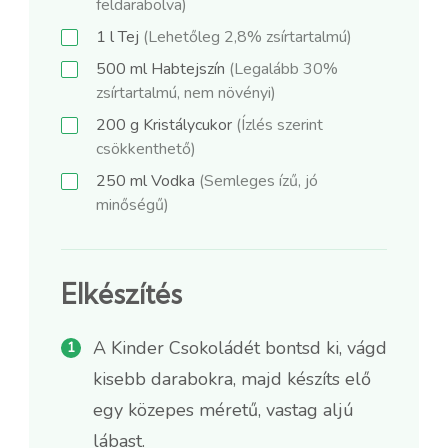
feldarabolva)
1
l
Tej
(Lehetőleg 2,8% zsírtartalmú)
500
ml
Habtejszín
(Legalább 30%
zsírtartalmú, nem növényi)
200
g
Kristálycukor
(Ízlés szerint
csökkenthető)
250
ml
Vodka
(Semleges ízű, jó
minőségű)
Elkészítés
A Kinder Csokoládét bontsd ki, vágd
kisebb darabokra, majd készíts elő
egy közepes méretű, vastag aljú
lábast.