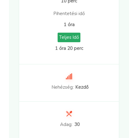
10 perc
Pihentetési idő
1 óra
Teljes Idő
1 óra 20 perc
Nehézség:
Kezdő
Adag:
30