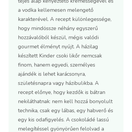
tejes alap kényeztető krémességével és
a vodka kellemesen melengető
karakterével. A recept különlegessége,
hogy mindössze néhány egyszerű
hozzávalóból készül, mégis valódi
gourmet élményt nyújt. A házilag
készített Kinder csoki likőr nemcsak
finom, hanem egyedi, személyes
ajándék is lehet karácsonyra,
születésnapra vagy házibulikba. A
recept előnye, hogy kezdők is bátran
nekiláthatnak: nem kell hozzá bonyolult
technika, csak egy lábas, egy habverő és
egy kis odafigyelés. A csokoládé lassú
melegítéssel gyönyörűen felolvad a