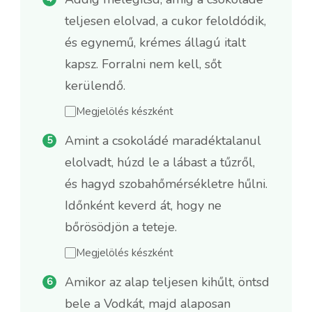
teljesen elolvad, a cukor feloldódik,
és egynemű, krémes állagú italt
kapsz. Forralni nem kell, sőt
kerülendő.
Megjelölés készként
Amint a csokoládé maradéktalanul
elolvadt, húzd le a lábast a tűzről,
és hagyd szobahőmérsékletre hűlni.
Időnként keverd át, hogy ne
bőrösödjön a teteje.
Megjelölés készként
Amikor az alap teljesen kihűlt, öntsd
bele a Vodkát, majd alaposan