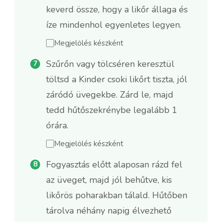
keverd össze, hogy a likőr állaga és
íze mindenhol egyenletes legyen.
Megjelölés készként
Szűrőn vagy tölcséren keresztül
töltsd a Kinder csoki likőrt tiszta, jól
záródó üvegekbe. Zárd le, majd
tedd hűtőszekrénybe legalább 1
órára.
Megjelölés készként
Fogyasztás előtt alaposan rázd fel
az üveget, majd jól behűtve, kis
likőrös poharakban tálald. Hűtőben
tárolva néhány napig élvezhető