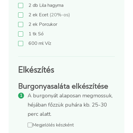
2
db
Lila hagyma
2
ek
Ecet
(20%-os)
2
ek
Porcukor
1
tk
Só
600
ml
Víz
Elkészítés
Burgonyasaláta elkészítése
A burgonyát alaposan megmossuk,
héjában főzzük puhára kb. 25-30
perc alatt.
Megjelölés készként