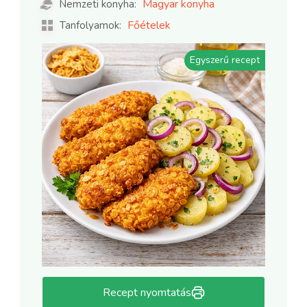
Magyar konyha
Nemzeti konyha:
Főételek
Tanfolyamok:
Egyszerű recept
Recept nyomtatás