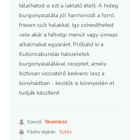
tálalhatod is ezt a laktató ételt. A hideg
burgonyasaláta jól harmonizál a forró,
frissen sült halakkal, így színesítheted
vele akár a hétvégi menüt vagy ünnepi
alkalmakat egyaránt. Próbáld ki a
Kukoricabundás halszeletek
burgonyasalátával receptet, amely
biztosan visszatérő kedvenc lesz a
konyhádban - kezdők is könnyedén el
tudják készíteni!
finomlesz
Szerző:
Sütés
Főzési eljárás: