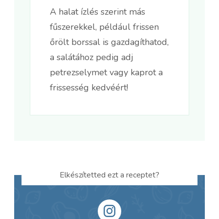
A halat ízlés szerint más
fűszerekkel, például frissen
őrölt borssal is gazdagíthatod,
a salátához pedig adj
petrezselymet vagy kaprot a
frissesség kedvéért!
Elkészítetted ezt a receptet?