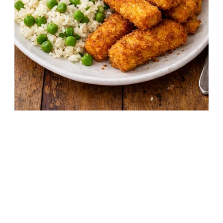
Házi halrudacska rizibizivel: egyszerű,
ropogós recept
1 óra
Kezdő
Egyszerű recept