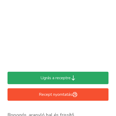
Ugrás a receptre
Recept nyomtatás
Ropogós, aranyló hal és frissítő