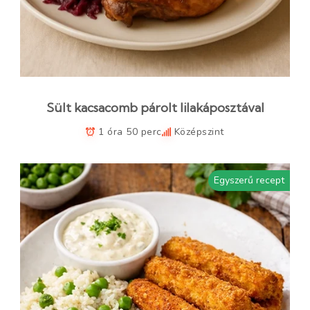
Sült kacsacomb párolt lilakáposztával
1 óra 50 perc
Középszint
Egyszerű recept