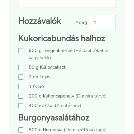
Hozzávalók
Adag
Kukoricabundás halhoz
600
g
Tengerihal-filé
(Például tőkehal
vagy hekk)
50
g
Kukoricaliszt
2
db
Tojás
1
tk
Só
200
g
Kukoricapehely
(Durvára törve)
400
ml
Olaj
(A sütéshez)
Burgonyasalátához
800
g
Burgonya
(Nem szétfövő fajta)