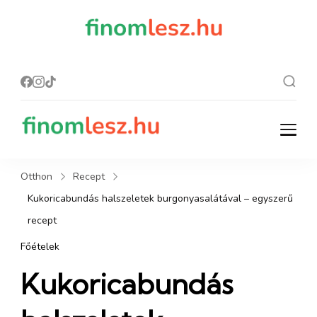
finomles
Recept, ami
finom lesz.
z.hu
finomlesz.hu
Recept, ami finom lesz.
Otthon
Recept
Kukoricabundás halszeletek burgonyasalátával – egyszerű
recept
Főételek
Kukoricabundás