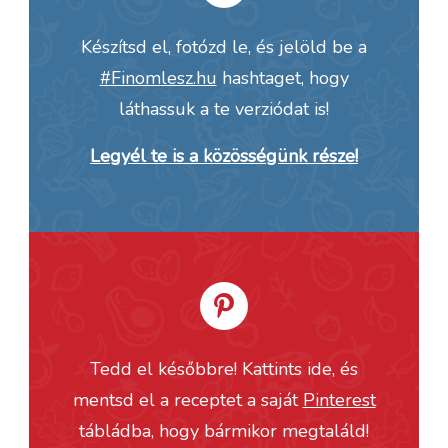
Készítsd el, fotózd le, és jelöld be a
#Finomlesz.hu
hashtaget, hogy
láthassuk a te verziódat is!
Legyél te is a közösségünk része!
Tedd el későbbre! Kattints ide, és
mentsd el a receptet a saját
Pinterest
tábládba, hogy bármikor megtaláld!