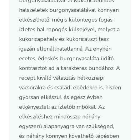
burgonyasalátával. A Kukoricabundás
halszeletek burgonyasalátával könnyen
elkészíthető, mégis különleges fogás:
ízletes hal ropogós külsejével, melyet a
kukoricapehely és kukoricaliszt tesz
igazán ellenállhatatlanná. Az enyhén
ecetes, édeskés burgonyasaláta üdítő
kontrasztot ad a karakteres bundához. A
recept kiváló választás hétköznapi
vacsorákra és családi ebédekre is, hiszen
gyorsan elkészül és egész évben
elkényezteti az ízlelőbimbókat. Az
elkészítéshez mindössze néhány
egyszerű alapanyagra van szükséged,
és néhány könnyen követhető lépésben