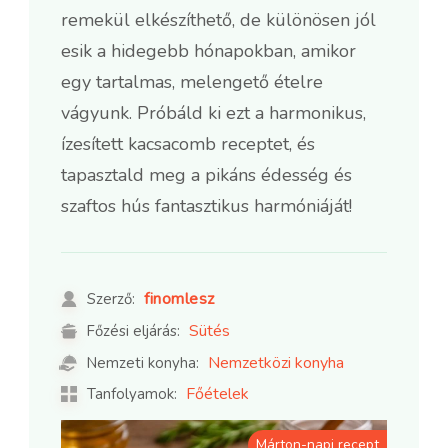
remekül elkészíthető, de különösen jól
esik a hidegebb hónapokban, amikor
egy tartalmas, melengető ételre
vágyunk. Próbáld ki ezt a harmonikus,
ízesített kacsacomb receptet, és
tapasztald meg a pikáns édesség és
szaftos hús fantasztikus harmóniáját!
finomlesz
Szerző:
Sütés
Főzési eljárás:
Nemzetközi konyha
Nemzeti konyha:
Főételek
Tanfolyamok:
Márton-napi recept