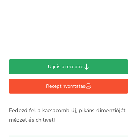
Ugrás a receptre
Recept nyomtatás
Fedezd fel a kacsacomb új, pikáns dimenzióját,
mézzel és chilivel!