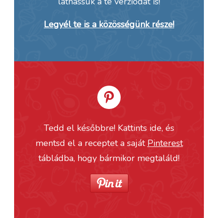
láthassuk a te verziódat is!
Legyél te is a közösségünk része!
Tedd el későbbre! Kattints ide, és
mentsd el a receptet a saját
Pinterest
tábládba, hogy bármikor megtaláld!