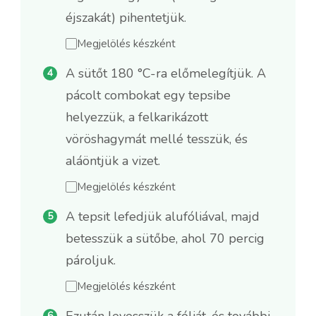
éjszakát) pihentetjük.
Megjelölés készként
A sütőt 180 °C-ra előmelegítjük. A
pácolt combokat egy tepsibe
helyezzük, a felkarikázott
vöröshagymát mellé tesszük, és
aláöntjük a vizet.
Megjelölés készként
A tepsit lefedjük alufóliával, majd
betesszük a sütőbe, ahol 70 percig
pároljuk.
Megjelölés készként
Ezután levesszük a fóliát, és további