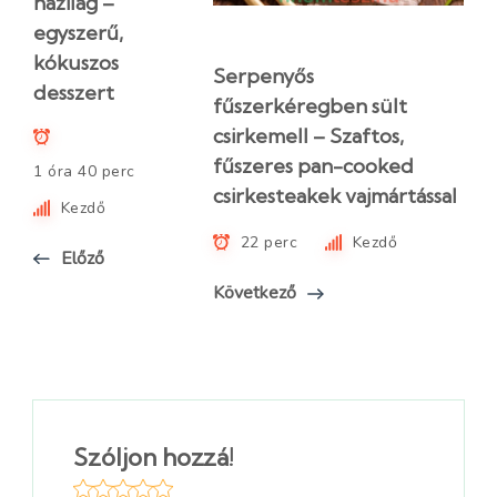
házilag –
egyszerű,
kókuszos
Serpenyős
desszert
fűszerkéregben sült
csirkemell – Szaftos,
fűszeres pan-cooked
1 óra 40 perc
csirkesteakek vajmártással
Kezdő
22 perc
Kezdő
Előző
Következő
Szóljon hozzá!