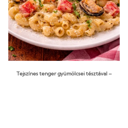
Tejszínes tenger gyümölcsei tésztával –
krémes, pikáns főétel
30 perc
Kezdő