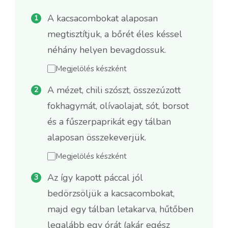
A kacsacombokat alaposan
megtisztítjuk, a bőrét éles késsel
néhány helyen bevagdossuk.
Megjelölés készként
A mézet, chili szószt, összezúzott
fokhagymát, olívaolajat, sót, borsot
és a fűszerpaprikát egy tálban
alaposan összekeverjük.
Megjelölés készként
Az így kapott páccal jól
bedörzsöljük a kacsacombokat,
majd egy tálban letakarva, hűtőben
legalább egy órát (akár egész