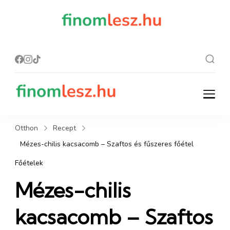
finomles
Recept, ami
finom lesz.
z.hu
finomlesz.hu
Recept, ami finom lesz.
Otthon
Recept
Mézes-chilis kacsacomb – Szaftos és fűszeres főétel
Főételek
Mézes-chilis
kacsacomb – Szaftos