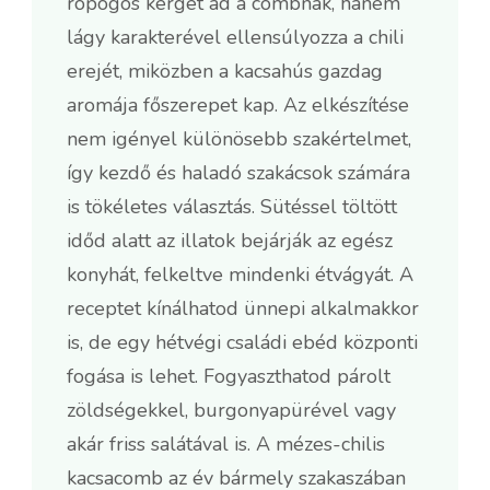
ropogós kérget ad a combnak, hanem
lágy karakterével ellensúlyozza a chili
erejét, miközben a kacsahús gazdag
aromája főszerepet kap. Az elkészítése
nem igényel különösebb szakértelmet,
így kezdő és haladó szakácsok számára
is tökéletes választás. Sütéssel töltött
időd alatt az illatok bejárják az egész
konyhát, felkeltve mindenki étvágyát. A
receptet kínálhatod ünnepi alkalmakkor
is, de egy hétvégi családi ebéd központi
fogása is lehet. Fogyaszthatod párolt
zöldségekkel, burgonyapürével vagy
akár friss salátával is. A mézes-chilis
kacsacomb az év bármely szakaszában