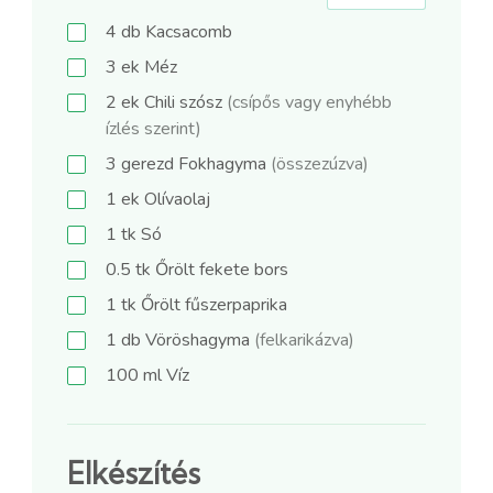
4
db
Kacsacomb
3
ek
Méz
2
ek
Chili szósz
(csípős vagy enyhébb
ízlés szerint)
3
gerezd
Fokhagyma
(összezúzva)
1
ek
Olívaolaj
1
tk
Só
0.5
tk
Őrölt fekete bors
1
tk
Őrölt fűszerpaprika
1
db
Vöröshagyma
(felkarikázva)
100
ml
Víz
Elkészítés