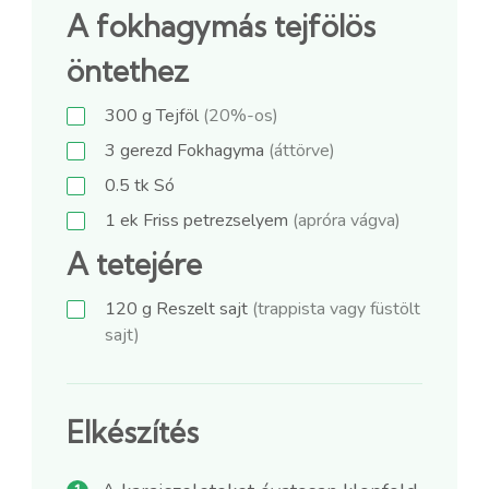
A fokhagymás tejfölös
öntethez
300
g
Tejföl
(20%-os)
3
gerezd
Fokhagyma
(áttörve)
0.5
tk
Só
1
ek
Friss petrezselyem
(apróra vágva)
A tetejére
120
g
Reszelt sajt
(trappista vagy füstölt
sajt)
Elkészítés