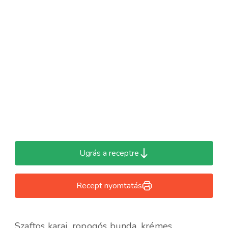
Ugrás a receptre
Recept nyomtatás
Szaftos karaj, ropogós bunda, krémes,