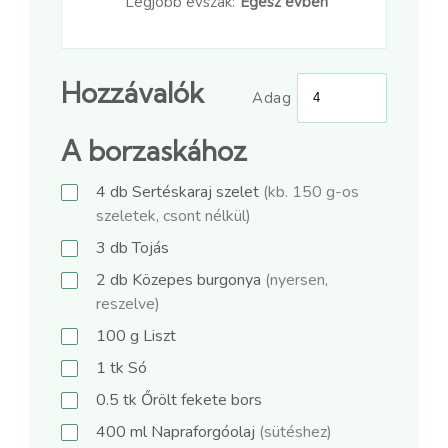
Legjobb évszak:
Egész évben
Hozzávalók
Adag
A borzaskához
4
db
Sertéskaraj szelet
(kb. 150 g-os
szeletek, csont nélkül)
3
db
Tojás
2
db
Közepes burgonya
(nyersen,
reszelve)
100
g
Liszt
1
tk
Só
0.5
tk
Őrölt fekete bors
400
ml
Napraforgóolaj
(sütéshez)