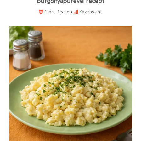
burgonyapürével recept
1 óra 15 perc
Középszint