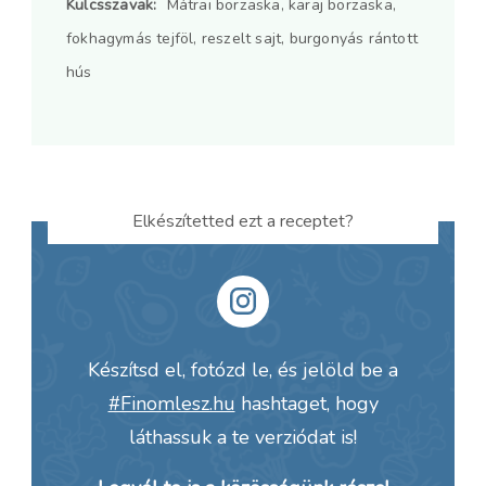
Kulcsszavak:
Mátrai borzaska, karaj borzaska,
fokhagymás tejföl, reszelt sajt, burgonyás rántott
hús
Elkészítetted ezt a receptet?
Készítsd el, fotózd le, és jelöld be a
#Finomlesz.hu
hashtaget, hogy
láthassuk a te verziódat is!