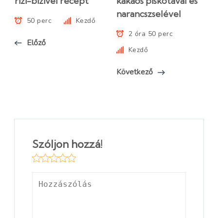
rizi-bizivel recept
kakaós piskótával és
narancszselével
50 perc
Kezdő
2 óra 50 perc
Előző
Kezdő
Következő
Szóljon hozzá!