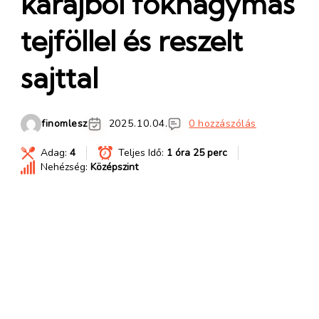
karajból fokhagymás
tejföllel és reszelt
sajttal
finomlesz
2025.10.04.
0 hozzászólás
Adag:
4
Teljes Idő:
1 óra 25 perc
Nehézség:
Középszint