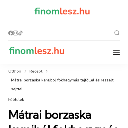
finomles
Recept, ami
finom lesz.
z.hu
finomlesz.hu
Recept, ami finom lesz.
Otthon
Recept
Mátrai borzaska karajból fokhagymás tejföllel és reszelt
sajttal
Főételek
Mátrai borzaska