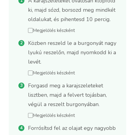
A karajszeleteket óvatosan klopfold
ki, majd sózd, borsozd meg mindkét
oldalukat, és pihentesd 10 percig.
Megjelölés készként
Közben reszeld le a burgonyát nagy
lyukú reszelőn, majd nyomkodd ki a
levét.
Megjelölés készként
Forgasd meg a karajszeleteket
lisztben, majd a felvert tojásban,
végül a reszelt burgonyában.
Megjelölés készként
Forrósítsd fel az olajat egy nagyobb