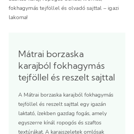
fokhagymás tejföllel és olvadó sajttal – igazi
lakoma!
Mátrai borzaska
karajból fokhagymás
tejföllel és reszelt sajttal
A Mátrai borzaska karajból fokhagymás
tejföllel és reszelt sajttal egy igazán
laktató, ízekben gazdag fogás, amely
egyszerre kínál ropogós és szaftos
textúrákat. A karajszeletek omlósak