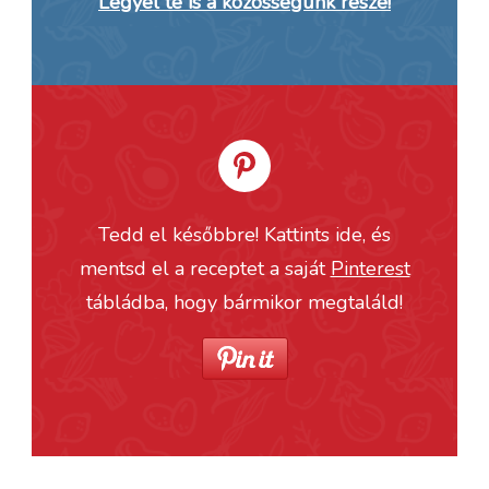
Legyél te is a közösségünk része!
Tedd el későbbre! Kattints ide, és
mentsd el a receptet a saját
Pinterest
tábládba, hogy bármikor megtaláld!