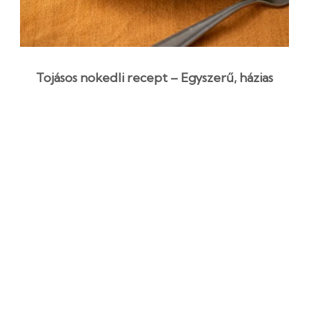
Tojásos nokedli recept – Egyszerű, házias
tésztaétel
35 perc
Kezdő
Egyszerű recept