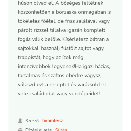
húson olvad el. A bőséges feltétnek
köszönhetően a borzaska önmagában is
tökéletes főétel, de friss salátával vagy
párolt rizzsel tálalva igazán komplett
fogás válik belőle. Kísérletezz bátran a
sajtokkal, használj füstölt sajtot vagy
trappistát, hogy az ízek még
intenzívebbek legyenek!Ha igazi házias,
tartalmas és szaftos ebédre vágysz,
válaszd ezt a receptet és varázsold el
vele családodat vagy vendégeidet!
finomlesz
Szerző:
Sütés
Főzési eljárás: