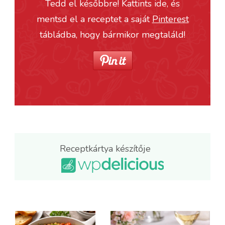
Tedd el későbbre! Kattints ide, és
mentsd el a receptet a saját
Pinterest
tábládba, hogy bármikor megtaláld!
Receptkártya készítője