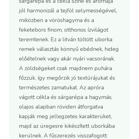
sárgarépa és a cékla színe és aromája
jól harmonizál a tejföl selymességével,
miközben a vöröshagyma és a
feketebors finom, otthonos ízvilágot
teremtenek. Ez a litván töltött uborka
remek választás könnyű ebédnek, hideg
előételnek vagy akár nyári vacsorának.
A zöldségeket csak majdnem puhára
főzzük, így megőrzik jó textúrájukat és
természetes zamatukat. Az apróra
vágott cékla és sárgarépa a hagymás,
olajos alapban röviden átforgatva
kapják meg jellegzetes karakterüket,
majd az üregesre kikészített uborkába
kerülnek. A fűszerezés visszafogott: