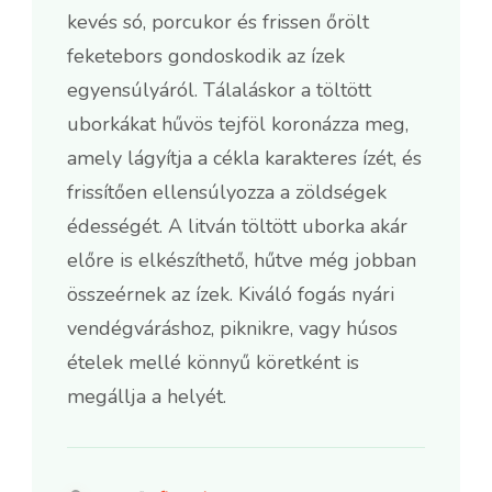
kevés só, porcukor és frissen őrölt
feketebors gondoskodik az ízek
egyensúlyáról. Tálaláskor a töltött
uborkákat hűvös tejföl koronázza meg,
amely lágyítja a cékla karakteres ízét, és
frissítően ellensúlyozza a zöldségek
édességét. A litván töltött uborka akár
előre is elkészíthető, hűtve még jobban
összeérnek az ízek. Kiváló fogás nyári
vendégváráshoz, piknikre, vagy húsos
ételek mellé könnyű köretként is
megállja a helyét.