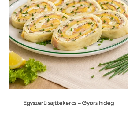
Egyszerű sajttekercs – Gyors hideg
előétel selymes krémmel
2 óra 33 perc
Kezdő