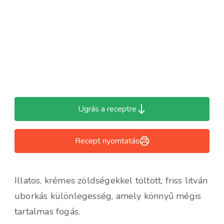
Ugrás a receptre
Recept nyomtatás
Illatos, krémes zöldségekkel töltött, friss litván
uborkás különlegesség, amely könnyű mégis
tartalmas fogás.