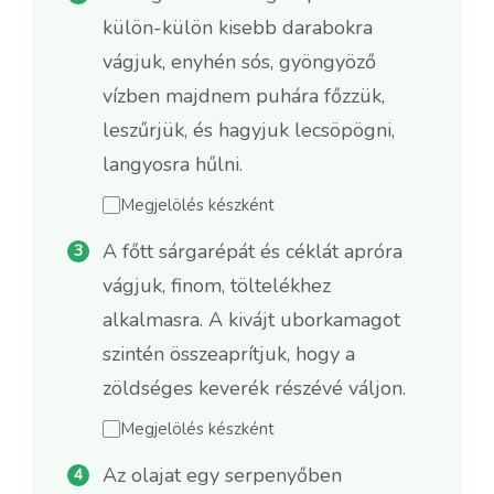
külön-külön kisebb darabokra
vágjuk, enyhén sós, gyöngyöző
vízben majdnem puhára főzzük,
leszűrjük, és hagyjuk lecsöpögni,
langyosra hűlni.
Megjelölés készként
A főtt sárgarépát és céklát apróra
vágjuk, finom, töltelékhez
alkalmasra. A kivájt uborkamagot
szintén összeaprítjuk, hogy a
zöldséges keverék részévé váljon.
Megjelölés készként
Az olajat egy serpenyőben