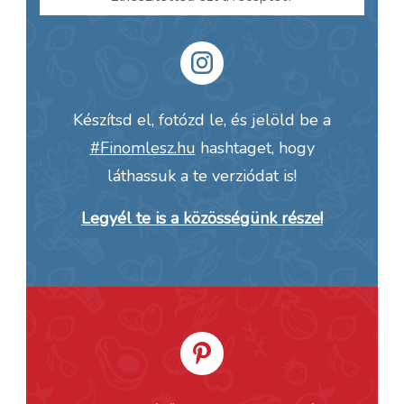
Készítsd el, fotózd le, és jelöld be a
#Finomlesz.hu
hashtaget, hogy
láthassuk a te verziódat is!
Legyél te is a közösségünk része!