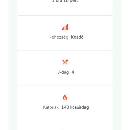
1 óra 10 perc
Nehézség:
Kezdő
Adag:
4
Kalóriák:
140 kcal/adag