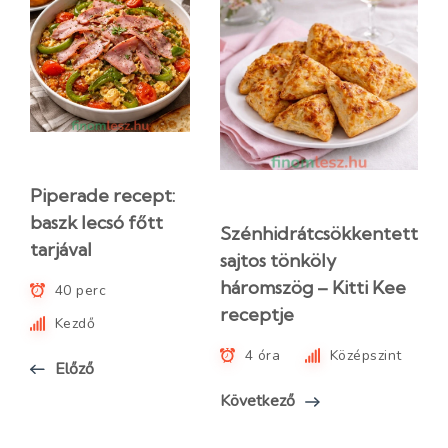
Piperade recept:
baszk lecsó főtt
Szénhidrátcsökkentett
tarjával
sajtos tönköly
háromszög – Kitti Kee
40 perc
receptje
Kezdő
4 óra
Középszint
Előző
Következő