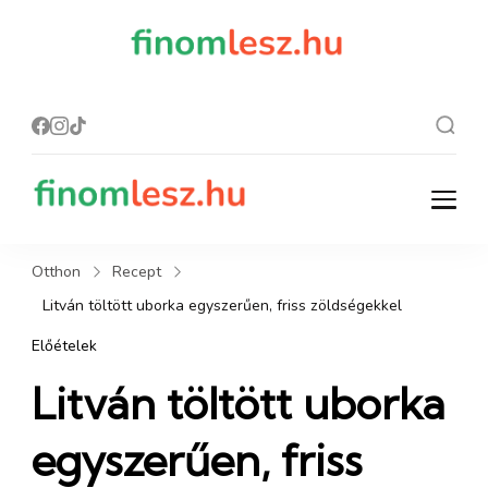
finomles
Recept, ami
finom lesz.
z.hu
finomlesz.hu
Recept, ami finom lesz.
Otthon
Recept
Litván töltött uborka egyszerűen, friss zöldségekkel
Előételek
Litván töltött uborka
egyszerűen, friss