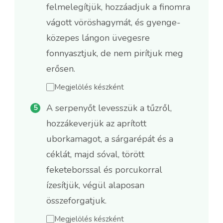
felmelegítjük, hozzáadjuk a finomra
vágott vöröshagymát, és gyenge-
közepes lángon üvegesre
fonnyasztjuk, de nem pirítjuk meg
erősen.
Megjelölés készként
A serpenyőt levesszük a tűzről,
hozzákeverjük az aprított
uborkamagot, a sárgarépát és a
céklát, majd sóval, törött
feketeborssal és porcukorral
ízesítjük, végül alaposan
összeforgatjuk.
Megjelölés készként