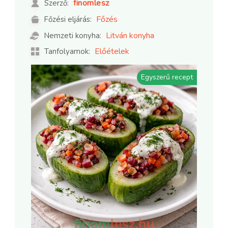
finomlesz
Szerző:
Főzés
Főzési eljárás:
Litván konyha
Nemzeti konyha:
Előételek
Tanfolyamok:
Egyszerű recept