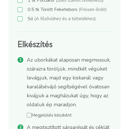
1
tk
Porcukor
(Ízlés szerint növelhető)
0.5
tk
Törött Feketebors
(Frissen őrölt)
Só
(A főzővízhez és a töltelékhez)
Elkészítés
Az uborkákat alaposan megmossuk,
szárazra töröljük, mindkét végüket
levágjuk, majd egy kiskanál vagy
karalábévájó segítségével óvatosan
kivájjuk a magházukat úgy, hogy az
oldaluk ép maradjon.
Megjelölés készként
A megtisztított sárgarépát és céklát