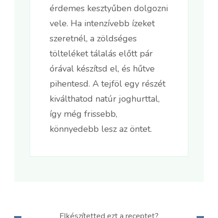
érdemes kesztyűben dolgozni
vele. Ha intenzívebb ízeket
szeretnél, a zöldséges
tölteléket tálalás előtt pár
órával készítsd el, és hűtve
pihentesd. A tejföl egy részét
kiválthatod natúr joghurttal,
így még frissebb,
könnyedebb lesz az öntet.
Elkészítetted ezt a receptet?