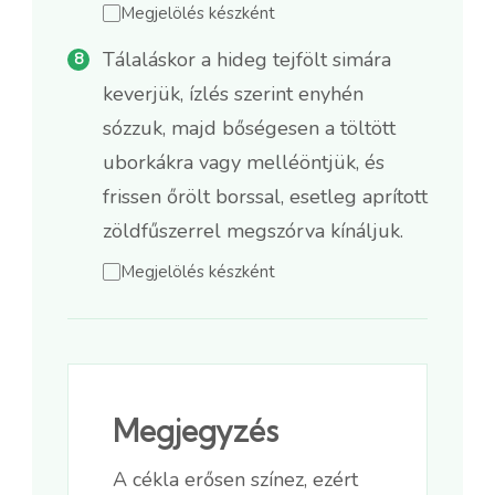
Megjelölés készként
Tálaláskor a hideg tejfölt simára
keverjük, ízlés szerint enyhén
sózzuk, majd bőségesen a töltött
uborkákra vagy melléöntjük, és
frissen őrölt borssal, esetleg aprított
zöldfűszerrel megszórva kínáljuk.
Megjelölés készként
Megjegyzés
A cékla erősen színez, ezért