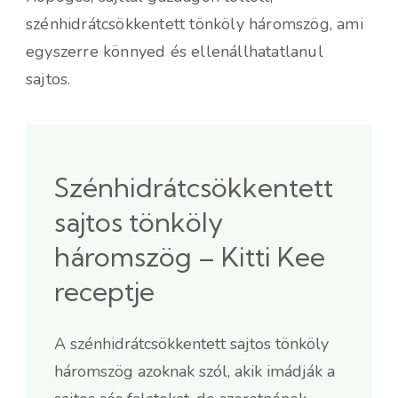
szénhidrátcsökkentett tönköly háromszög, ami
egyszerre könnyed és ellenállhatatlanul
sajtos.
Szénhidrátcsökkentett
sajtos tönköly
háromszög – Kitti Kee
receptje
A szénhidrátcsökkentett sajtos tönköly
háromszög azoknak szól, akik imádják a