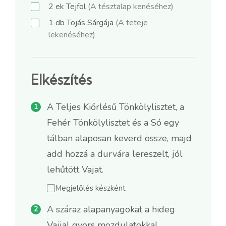
2
ek
Tejföl
(A tésztalap kenéséhez)
1
db
Tojás Sárgája
(A teteje
lekenéséhez)
Elkészítés
A Teljes Kiőrlésű Tönkölylisztet, a
Fehér Tönkölylisztet és a Só egy
tálban alaposan keverd össze, majd
add hozzá a durvára lereszelt, jól
lehűtött Vajat.
Megjelölés készként
A száraz alapanyagokat a hideg
Vajjal gyors mozdulatokkal