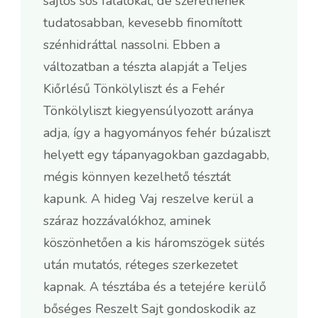
sajtos sós falatokat, de szeretnének
tudatosabban, kevesebb finomított
szénhidráttal nassolni. Ebben a
változatban a tészta alapját a Teljes
Kiőrlésű Tönkölyliszt és a Fehér
Tönkölyliszt kiegyensúlyozott aránya
adja, így a hagyományos fehér búzaliszt
helyett egy tápanyagokban gazdagabb,
mégis könnyen kezelhető tésztát
kapunk. A hideg Vaj reszelve kerül a
száraz hozzávalókhoz, aminek
köszönhetően a kis háromszögek sütés
után mutatós, réteges szerkezetet
kapnak. A tésztába és a tetejére kerülő
bőséges Reszelt Sajt gondoskodik az