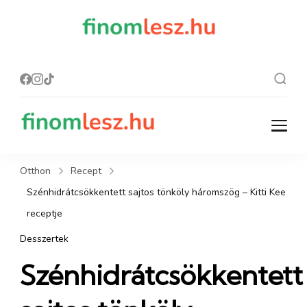
finomles
Recept, ami
finom lesz.
z.hu
finomlesz.hu
Recept, ami finom lesz.
Otthon
Recept
Szénhidrátcsökkentett sajtos tönköly háromszög – Kitti Kee
receptje
Desszertek
Szénhidrátcsökkentett