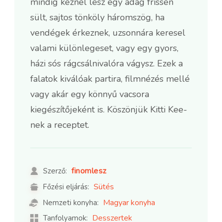
mindig kéznél lesz egy adag frissen
sült, sajtos tönköly háromszög, ha
vendégek érkeznek, uzsonnára keresel
valami különlegeset, vagy egy gyors,
házi sós rágcsálnivalóra vágysz. Ezek a
falatok kiválóak partira, filmnézés mellé
vagy akár egy könnyű vacsora
kiegészítőjeként is. Köszönjük Kitti Kee-
nek a receptet.
finomlesz
Szerző:
Sütés
Főzési eljárás:
Magyar konyha
Nemzeti konyha:
Desszertek
Tanfolyamok: