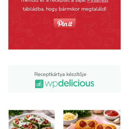
tábládba, hogy bármikor megtaláld!
Receptkártya készítője