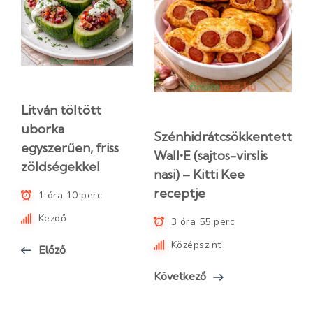
Litván töltött
uborka
Szénhidrátcsökkentett
egyszerűen, friss
Wall•E (sajtos-virslis
zöldségekkel
nasi) – Kitti Kee
receptje
1 óra 10 perc
Kezdő
3 óra 55 perc
Középszint
Előző
Következő