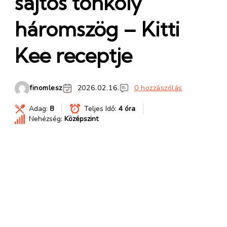
sajtos tönköly
háromszög – Kitti
Kee receptje
finomlesz
2026.02.16.
0 hozzászólás
Adag:
8
Teljes Idő:
4 óra
Nehézség:
Középszint