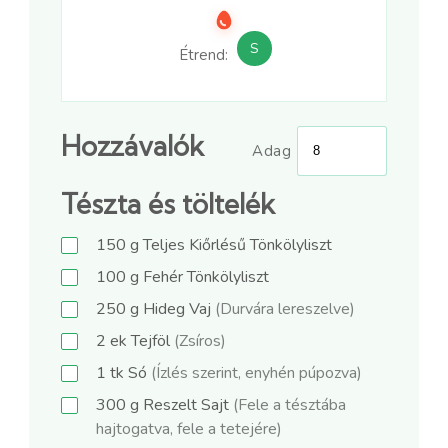
S
Étrend:
Hozzávalók
Adag
Tészta és töltelék
150
g
Teljes Kiőrlésű Tönkölyliszt
100
g
Fehér Tönkölyliszt
250
g
Hideg Vaj
(Durvára lereszelve)
2
ek
Tejföl
(Zsíros)
1
tk
Só
(Ízlés szerint, enyhén púpozva)
300
g
Reszelt Sajt
(Fele a tésztába
hajtogatva, fele a tetejére)