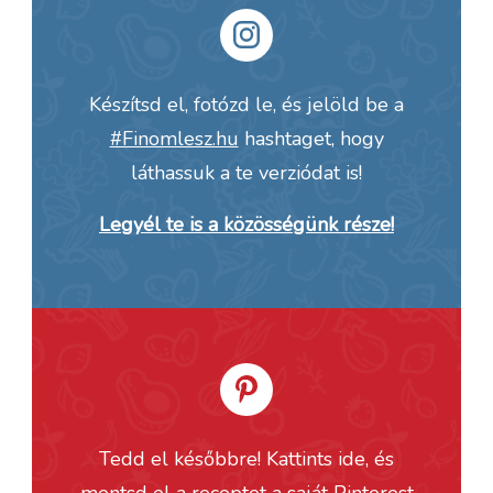
Készítsd el, fotózd le, és jelöld be a
#Finomlesz.hu
hashtaget, hogy
láthassuk a te verziódat is!
Legyél te is a közösségünk része!
Tedd el későbbre! Kattints ide, és
mentsd el a receptet a saját
Pinterest