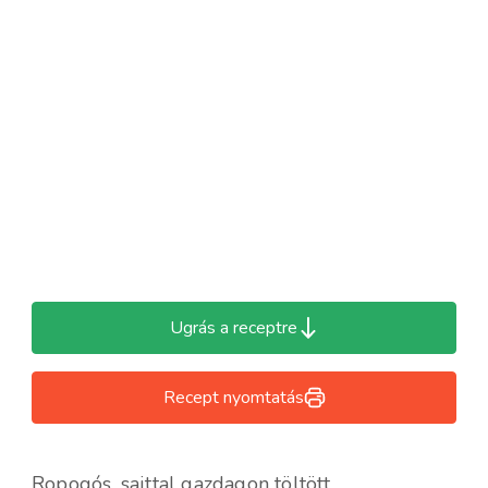
Ugrás a receptre
Recept nyomtatás
Ropogós, sajttal gazdagon töltött,