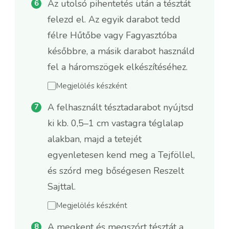
Az utolsó pihentetés után a tésztát
felezd el. Az egyik darabot tedd
félre Hűtőbe vagy Fagyasztóba
későbbre, a másik darabot használd
fel a háromszögek elkészítéséhez.
Megjelölés készként
A felhasznált tésztadarabot nyújtsd
ki kb. 0,5–1 cm vastagra téglalap
alakban, majd a tetejét
egyenletesen kend meg a Tejföllel,
és szórd meg bőségesen Reszelt
Sajttal.
Megjelölés készként
A megkent és megszórt tésztát a