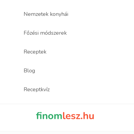
Nemzetek konyhái
Főzési módszerek
Receptek
Blog
Receptkvíz
finomles
Recept, ami fi