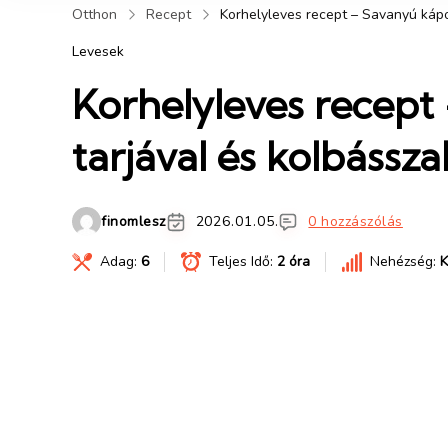
Otthon
Recept
Korhelyleves recept – Savanyú kápos
Levesek
Korhelyleves recept 
tarjával és kolbássza
finomlesz
2026.01.05.
0 hozzászólás
Adag:
6
Teljes Idő:
2 óra
Nehézség:
K