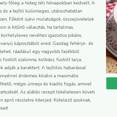
mely főleg a hideg téli hónapokban kedvelt. A
z és a tejföl különleges, utánozhatatlan
ben. Főként újévi mulatságok, összejövetelek
n is kitűnő választás, ha tartalmas,
 korhelyleves nevéhez igazodva pikáns,
avanyú káposztából ered. Gazdag fehérje- és
s lehet, ráadásul egy nagyobb fazékból
füstölt szalonna, kolbász, füstölt tarja,
adják a karaktert. A tejfölös habarással
kenyérrel érdemes kínálni a maximális
thető, mégis ünnepi és kiadós fogás, amivel
etszését. Az alábbi recept tökéletesen követi
 apró részletre kiterjed. Kötelező azoknak,
ket!