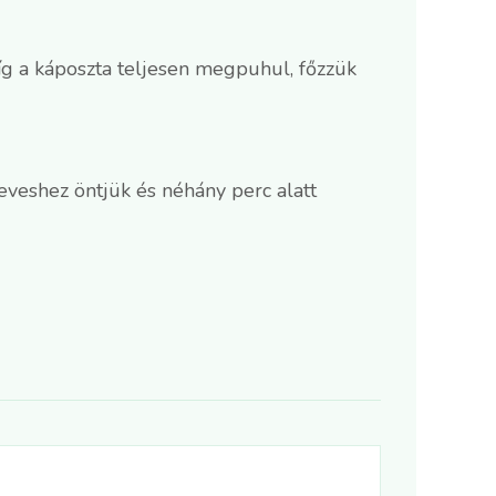
amíg a káposzta teljesen megpuhul, főzzük
 leveshez öntjük és néhány perc alatt