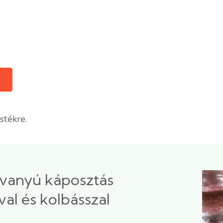
stékre.
avanyú káposztás
val és kolbásszal