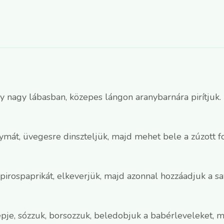
gy nagy lábasban, közepes lángon aranybarnára pirítjuk.
mát, üvegesre dinszteljük, majd mehet bele a zúzott f
a pirospaprikát, elkeverjük, majd azonnal hozzáadjuk a s
epje, sózzuk, borsozzuk, beledobjuk a babérleveleket, 