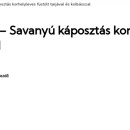
ztás korhelyleves füstölt tarjával és kolbásszal
– Savanyú káposztás korh
l
ezdő