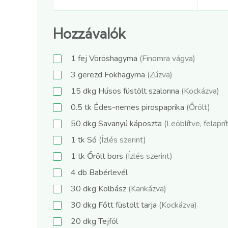
Hozzávalók
1
fej
Vöröshagyma
(Finomra vágva)
3
gerezd
Fokhagyma
(Zúzva)
15
dkg
Húsos füstölt szalonna
(Kockázva)
0.5
tk
Édes-nemes pirospaprika
(Őrölt)
50
dkg
Savanyú káposzta
(Leöblítve, felaprí
1
tk
Só
(Ízlés szerint)
1
tk
Őrölt bors
(Ízlés szerint)
4
db
Babérlevél
30
dkg
Kolbász
(Karikázva)
30
dkg
Főtt füstölt tarja
(Kockázva)
20
dkg
Tejföl