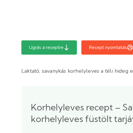
Ugrás a receptre
Recept nyomtatás
Laktató, savanykás korhelyleves a téli hideg e
Korhelyleves recept – S
korhelyleves füstölt tarjá