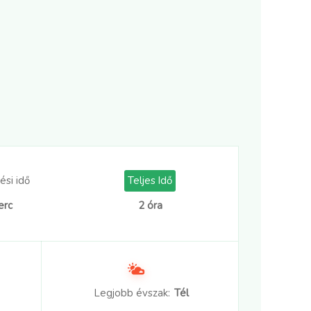
ési idő
Teljes Idő
erc
2 óra
Legjobb évszak:
Tél