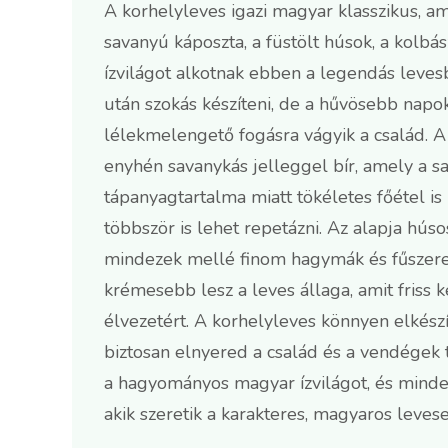
A korhelyleves igazi magyar klasszikus, a
savanyú káposzta, a füstölt húsok, a kolbás
ízvilágot alkotnak ebben a legendás leves
után szokás készíteni, de a hűvösebb napoko
lélekmelengető fogásra vágyik a család. A
enyhén savanykás jelleggel bír, amely a s
tápanyagtartalma miatt tökéletes főétel i
többször is lehet repetázni. Az alapja húsos 
mindezek mellé finom hagymák és fűszerek 
krémesebb lesz a leves állaga, amit friss 
élvezetért. A korhelyleves könnyen elkészí
biztosan elnyered a család és a vendégek t
a hagyományos magyar ízvilágot, és minden
akik szeretik a karakteres, magyaros levese