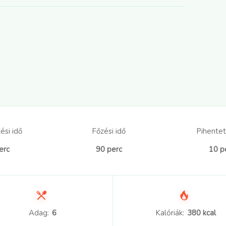
ési idő
Főzési idő
Pihentet
erc
90 perc
10 p
Adag:
6
Kalóriák:
380 kcal