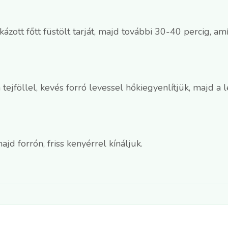
ckázott főtt füstölt tarját, majd további 30-40 percig, 
a tejföllel, kevés forró levessel hőkiegyenlítjük, majd a
ajd forrón, friss kenyérrel kínáljuk.