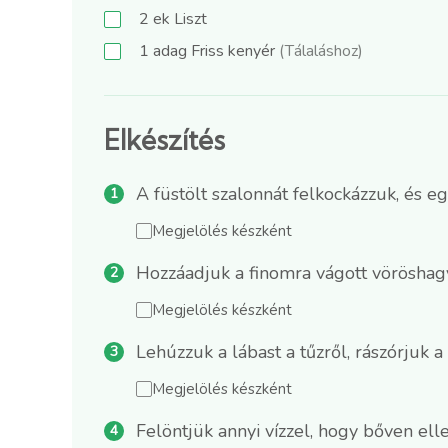
2
ek
Liszt
1
adag
Friss kenyér
(Tálaláshoz)
Elkészítés
A füstölt szalonnát felkockázzuk, és e
Megjelölés készként
Hozzáadjuk a finomra vágott vöröshagy
Megjelölés készként
Lehúzzuk a lábast a tűzről, rászórjuk 
Megjelölés készként
Felöntjük annyi vízzel, hogy bőven ell