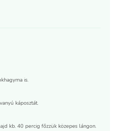
okhagyma is.
avanyú káposztát.
majd kb. 40 percig főzzük közepes lángon.