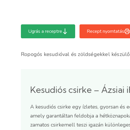
Ugrás a receptre
Recept nyomtatás
Ropogós kesudióval és zöldségekkel készülő m
Kesudiós csirke – Ázsiai 
A kesudiós csirke egy ízletes, gyorsan és e
amely garantáltan feldobja a hétköznapokat
zamatos csirkemell teszi igazán különlegess