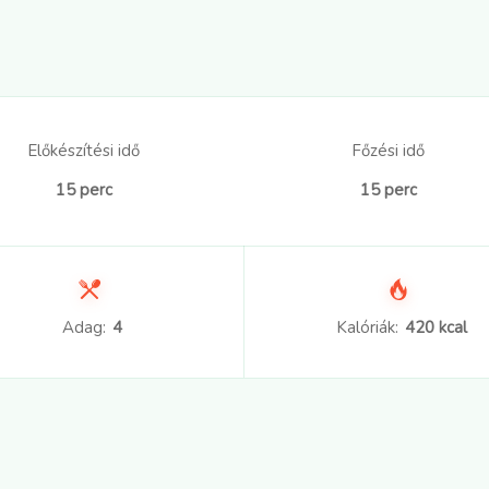
Előkészítési idő
Főzési idő
15 perc
15 perc
Adag:
4
Kalóriák:
420 kcal