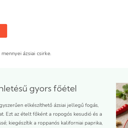
ennyei ázsiai csirke.
ihletésű gyors főétel
gyszerűen elkészíthető ázsiai jellegű fogás,
. Ezt az ételt főként a ropogós kesudió és a
é; kiegészítik a roppanós kaliforniai paprika,