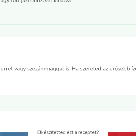
agy főtt jázminrizzsel kínálva.
anderrel vagy szezámmaggal is. Ha szereted az erősebb íz
Elkészítetted ezt a receptet?