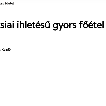
ors főétel
iai ihletésű gyors főétel
:
Kezdő