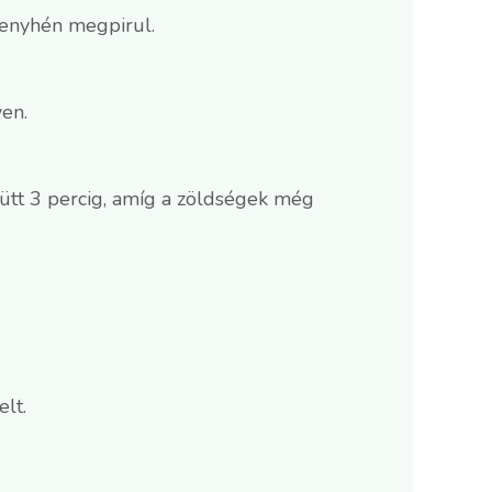
s enyhén megpirul.
yen.
yütt 3 percig, amíg a zöldségek még
elt.