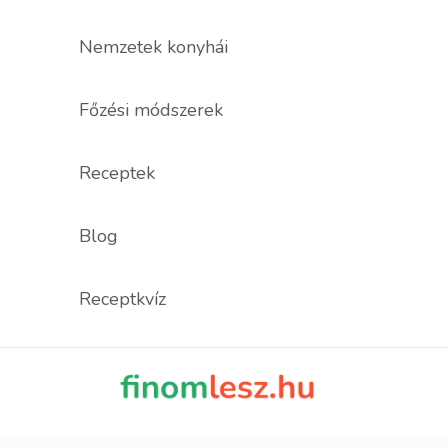
Nemzetek konyhái
Főzési módszerek
Receptek
Blog
Receptkvíz
finomles
Recept, ami fi