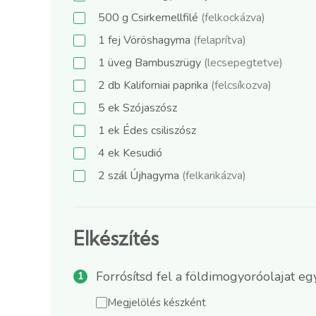
500
g
Csirkemellfilé
(felkockázva)
1
fej
Vöröshagyma
(felaprítva)
1
üveg
Bambuszrügy
(lecsepegtetve)
2
db
Kaliforniai paprika
(felcsíkozva)
5
ek
Szójaszósz
1
ek
Édes csiliszósz
4
ek
Kesudió
2
szál
Újhagyma
(felkarikázva)
Elkészítés
Forrósítsd fel a földimogyoróolajat
Megjelölés készként