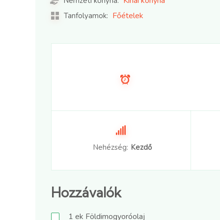
Kínai konyha
Nemzeti konyha:
Főételek
Tanfolyamok:
Nehézség:
Kezdő
Hozzávalók
1
ek
Földimogyoróolaj