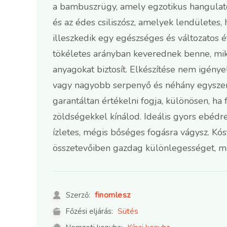
a bambuszrügy, amely egzotikus hangulato
és az édes csiliszósz, amelyek lendületes,
illeszkedik egy egészséges és változatos é
tökéletes arányban keverednek benne, mikö
anyagokat biztosít. Elkészítése nem igény
vagy nagyobb serpenyő és néhány egyszer
garantáltan értékelni fogja, különösen, ha f
zöldségekkel kínálod. Ideális gyors ebédr
ízletes, mégis bőséges fogásra vágysz. Kós
összetevőiben gazdag különlegességet, me
finomlesz
Szerző:
Sütés
Főzési eljárás: