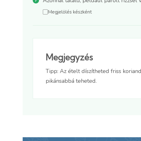
Azonnal tálald, például párolt rizzsel v
Megjelölés készként
Megjegyzés
Tipp: Az ételt díszítheted friss kori
pikánsabbá teheted.