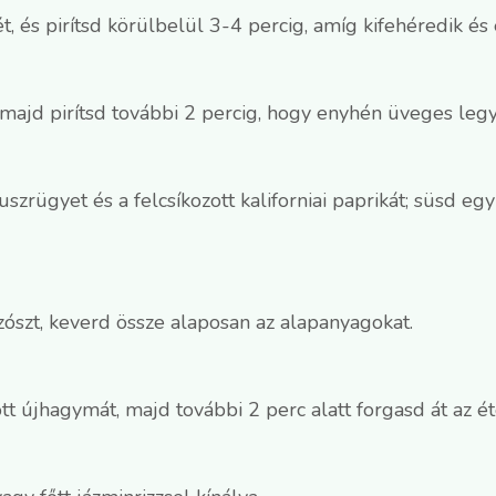
ét, és pirítsd körülbelül 3-4 percig, amíg kifehéredik é
 majd pirítsd további 2 percig, hogy enyhén üveges leg
zrügyet és a felcsíkozott kaliforniai paprikát; süsd eg
szószt, keverd össze alaposan az alapanyagokat.
tt újhagymát, majd további 2 perc alatt forgasd át az ét