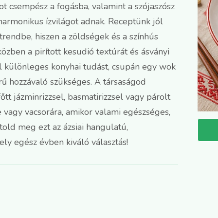
t csempész a fogásba, valamint a szójaszósz
 harmonikus ízvilágot adnak. Receptünk jól
trendbe, hiszen a zöldségek és a színhús
zben a pirított kesudió textúrát és ásványi
el különleges konyhai tudást, csupán egy wok
ű hozzávaló szükséges. A társaságod
őtt jázminrizzsel, basmatirizzsel vagy párolt
e vagy vacsorára, amikor valami egészséges,
told meg ezt az ázsiai hangulatú,
ly egész évben kiváló választás!