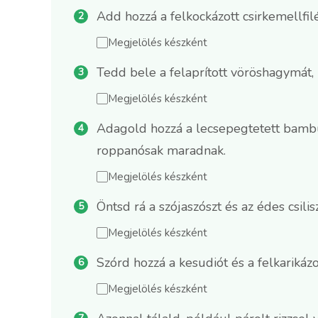
Add hozzá a felkockázott csirkemellfil
Megjelölés készként
Tedd bele a felaprított vöröshagymát,
Megjelölés készként
Adagold hozzá a lecsepegtetett bambus
roppanósak maradnak.
Megjelölés készként
Öntsd rá a szójaszószt és az édes csili
Megjelölés készként
Szórd hozzá a kesudiót és a felkarikázo
Megjelölés készként