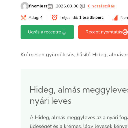
finomlesz
2026.03.06.
0 hozzászólás
Adag:
4
Teljes Idő:
1 óra 35 perc
Neh
Ugrás a receptre
Recept nyomtatás
Krémesen gyümölcsös, hűsítő Hideg, almás me
Hideg, almás meggyleves 
nyári leves
A Hideg, almás meggyleves az a nyári fogá
üdeségét és a krémes, lágy levesek kényez