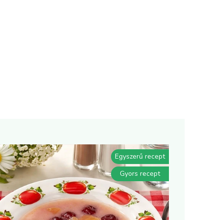
Egyszerű recept
Gyors recept