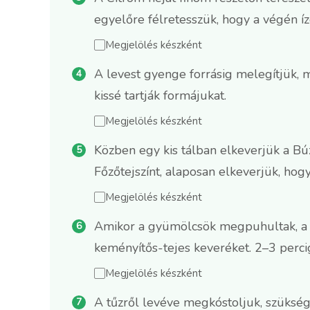
egyelőre félretesszük, hogy a végén íz
Megjelölés készként
A levest gyenge forrásig melegítjük,
kissé tartják formájukat.
Megjelölés készként
Közben egy kis tálban elkeverjük a B
Főzőtejszínt, alaposan elkeverjük, ho
Megjelölés készként
Amikor a gyümölcsök megpuhultak, a l
keményítős-tejes keveréket. 2–3 perc
Megjelölés készként
A tűzről levéve megkóstoljuk, szükség 