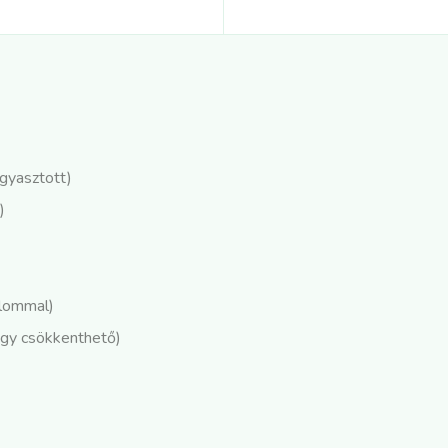
agyasztott)
)
alommal)
vagy csökkenthető)