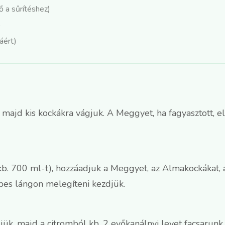
 a sűrítéshez)
)
áért)
jd kis kockákra vágjuk. A Meggyet, ha fagyasztott, el
kb. 700 ml-t), hozzáadjuk a Meggyet, az Almakockákat, a 
epes lángon melegíteni kezdjük.
ük, majd a citromból kb. 2 evőkanálnyi levet facsarunk. 