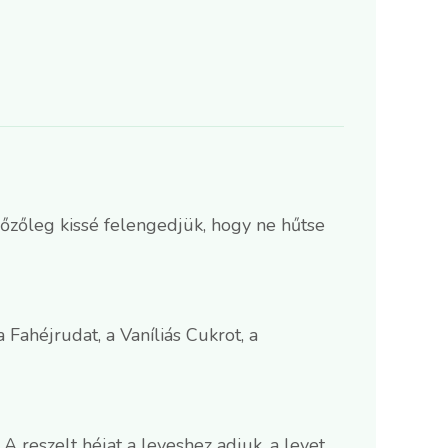
őzőleg kissé felengedjük, hogy ne hűtse
Fahéjrudat, a Vaníliás Cukrot, a
A reszelt héjat a leveshez adjuk, a levet