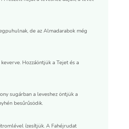
k megpuhulnak, de az Almadarabok még
keverve. Hozzáöntjük a Tejet és a
ony sugárban a leveshez öntjük a
nyhén besűrűsödik.
tromlével ízesítjük. A Fahéjrudat