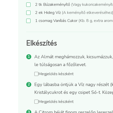
2
tk
Búzakeményítő
(Vagy kukoricakeményítő
2
ek
Hideg Víz
(A keményítő elkeveréséhez
1
csomag
Vaníliás Cukor
(Kb. 8 g, extra arom
Elkészítés
Az Almát meghámozzuk, kicsumázzuk, ma
le túlságosan a főzőlevet.
Megjelölés készként
Egy lábasba öntjük a Víz nagy részét (
Kristálycukrot és egy csipet Só-t. Köz
Megjelölés készként
A Citrom héját finom reszelőn lereszelj