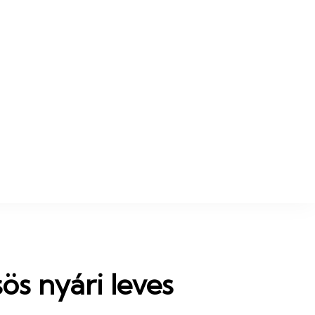
z.hu
nom lesz.
ös nyári leves