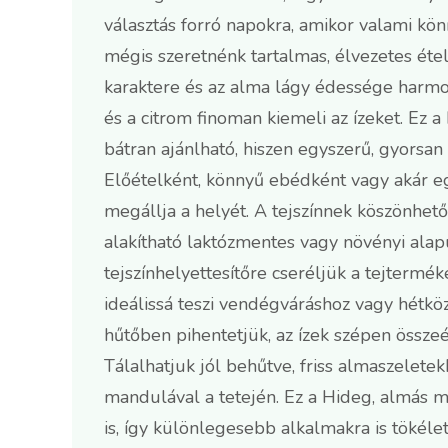
választás forró napokra, amikor valami kö
mégis szeretnénk tartalmas, élvezetes étel
karaktere és az alma lágy édessége harmo
és a citrom finoman kiemeli az ízeket. Ez
bátran ajánlható, hiszen egyszerű, gyorsan
Előételként, könnyű ebédként vagy akár eg
megállja a helyét. A tejszínnek köszönhet
alakítható laktózmentes vagy növényi alapú 
tejszínhelyettesítőre cseréljük a tejtermék
ideálissá teszi vendégváráshoz vagy hétkö
hűtőben pihentetjük, az ízek szépen összeér
Tálalhatjuk jól behűtve, friss almaszelet
mandulával a tetején. Ez a Hideg, almás
is, így különlegesebb alkalmakra is tökélet