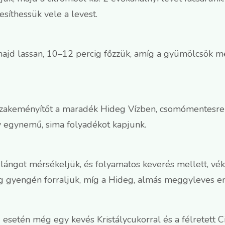
esíthessük vele a levest.
 majd lassan, 10–12 percig főzzük, amíg a gyümölcsö
úzakeményítőt a maradék Hideg Vízben, csomómentesre 
gy egynemű, sima folyadékot kapjunk.
ángot mérsékeljük, és folyamatos keverés mellett, vék
ig gyengén forraljuk, míg a Hideg, almás meggyleves e
esetén még egy kevés Kristálycukorral és a félretett Ci