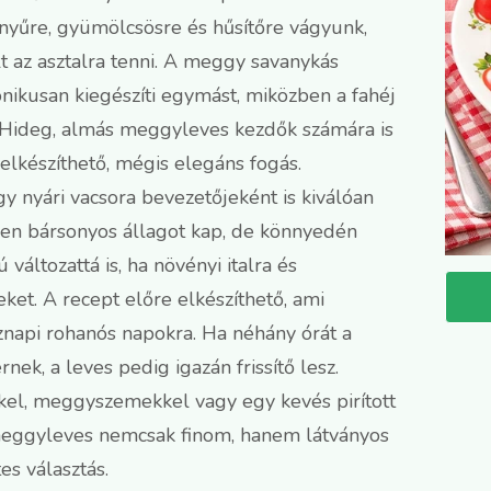
nnyűre, gyümölcsösre és hűsítőre vágyunk,
t az asztalra tenni. A meggy savanykás
nikusan kiegészíti egymást, miközben a fahéj
 a Hideg, almás meggyleves kezdők számára is
 elkészíthető, mégis elegáns fogás.
y nyári vacsora bevezetőjeként is kiválóan
ően bársonyos állagot kap, de könnyedén
változattá is, ha növényi italra és
eket. A recept előre elkészíthető, ami
znapi rohanós napokra. Ha néhány órát a
nek, a leves pedig igazán frissítő lesz.
ekkel, meggyszemekkel vagy egy kevés pirított
 meggyleves nemcsak finom, hanem látványos
es választás.