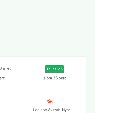
ési idő
Teljes Idő
erc
1 óra 35 perc
Legjobb évszak:
Nyár