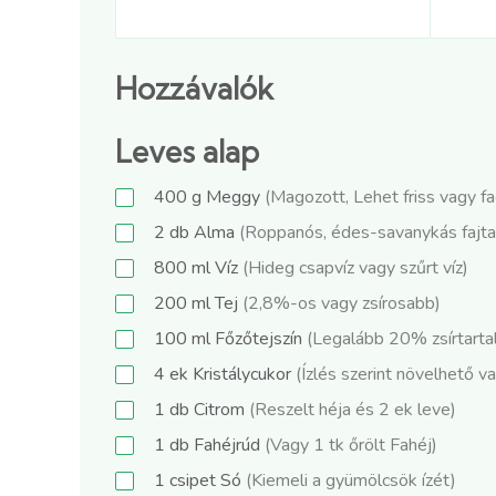
Hozzávalók
Leves alap
400
g
Meggy
(Magozott, Lehet friss vagy f
2
db
Alma
(Roppanós, édes-savanykás fajta
800
ml
Víz
(Hideg csapvíz vagy szűrt víz)
200
ml
Tej
(2,8%-os vagy zsírosabb)
100
ml
Főzőtejszín
(Legalább 20% zsírtart
4
ek
Kristálycukor
(Ízlés szerint növelhető 
1
db
Citrom
(Reszelt héja és 2 ek leve)
1
db
Fahéjrúd
(Vagy 1 tk őrölt Fahéj)
1
csipet
Só
(Kiemeli a gyümölcsök ízét)