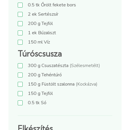
0.5
tk
Őrölt fekete bors
2
ek
Sertészsír
200
g
Tejföl
1
ek
Búzaliszt
150
ml
Víz
Túróscsusza
300
g
Csuszatészta
(Szélesmetélt)
200
g
Tehéntúró
150
g
Füstölt szalonna
(Kockázva)
150
g
Tejföl
0.5
tk
Só
Elkészítés