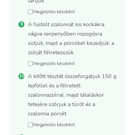
tartjuk.
Megjelölés készként
A füstölt szalonnát kis kockákra
vágva serpenyőben ropogósra
sütjük, majd a pörcöket kiszedjük, a
zsírját félretesszük.
Megjelölés készként
A kifőtt tésztát összeforgatjuk 150 g
tejföllel és a félretett
szalonnazsírral, majd tálaláskor
tetejére szórjuk a túrót és a
szalonna pörcét.
Megjelölés készként