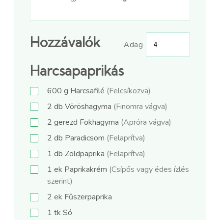
Hozzávalók
Adag
Harcsapaprikás
600
g
Harcsafilé
(Felcsíkozva)
2
db
Vöröshagyma
(Finomra vágva)
2
gerezd
Fokhagyma
(Apróra vágva)
2
db
Paradicsom
(Felaprítva)
1
db
Zöldpaprika
(Felaprítva)
1
ek
Paprikakrém
(Csípős vagy édes ízlés
szerint)
2
ek
Fűszerpaprika
1
tk
Só