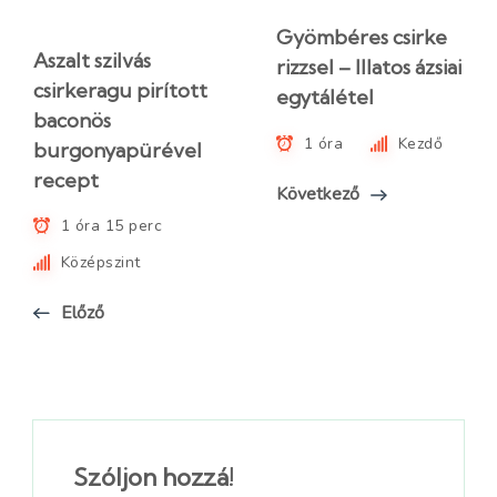
Gyömbéres csirke
Aszalt szilvás
rizzsel – Illatos ázsiai
csirkeragu pirított
egytálétel
baconös
1 óra
Kezdő
burgonyapürével
recept
Következő
1 óra 15 perc
Középszint
Előző
Szóljon hozzá!