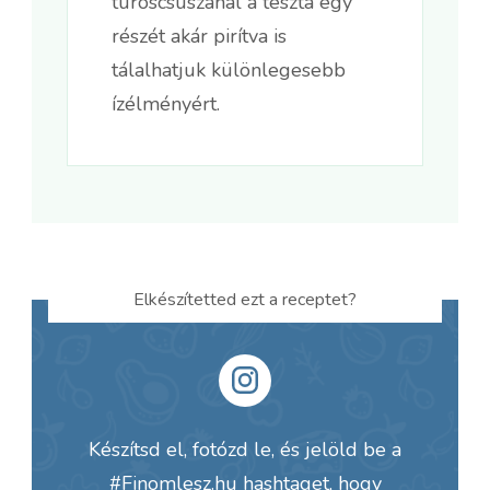
túróscsuszánál a tészta egy
részét akár pirítva is
tálalhatjuk különlegesebb
ízélményért.
Elkészítetted ezt a receptet?
Készítsd el, fotózd le, és jelöld be a
#Finomlesz.hu
hashtaget, hogy