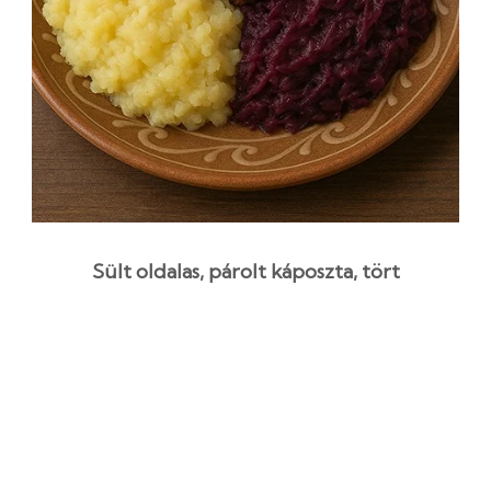
Sült oldalas, párolt káposzta, tört
burgonya recept
2 óra 40 perc
Középszint