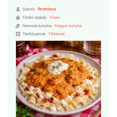
finomlesz
Szerző:
Főzés
Főzési eljárás:
Magyar konyha
Nemzeti konyha:
Főételek
Tanfolyamok: