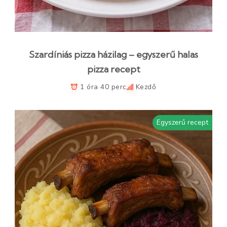
Szardíniás pizza házilag – egyszerű halas
pizza recept
1 óra 40 perc
Kezdő
Egyszerű recept