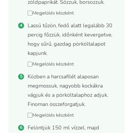
zöldpaprikát. Sózzuk, borsozzuk.
Megjelölés készként
Lassú tűzön, fedő alatt legalább 30
percig főzzük, időnként kevergetve,
hogy sűrű, gazdag pörköltalapot
kapjunk.
Megjelölés készként
Közben a harcsafilét alaposan
megmossuk, nagyobb kockákra
vágjuk és a pörköltalaphoz adjuk.
Finoman összeforgatjuk.
Megjelölés készként
Felöntjük 150 ml vízzel, majd