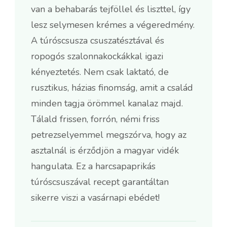
van a behabarás tejföllel és liszttel, így
lesz selymesen krémes a végeredmény.
A túróscsusza csuszatésztával és
ropogós szalonnakockákkal igazi
kényeztetés. Nem csak laktató, de
rusztikus, házias finomság, amit a család
minden tagja örömmel kanalaz majd.
Tálald frissen, forrón, némi friss
petrezselyemmel megszórva, hogy az
asztalnál is érződjön a magyar vidék
hangulata. Ez a harcsapaprikás
túróscsuszával recept garantáltan
sikerre viszi a vasárnapi ebédet!