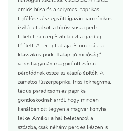
hétvégén tökéletes választás. A harcsa
omlós húsa és a selymes, paprikás-
tejfölös szósz együtt igazán harmónikus
ízvilágot alkot, a túróscsusza pedig
tökéletesen egészíti ki ezt a gazdag
főételt. A recept alfája és omegája a
klasszikus pörköltalap: jó minőségű
vöröshagymán megpirított zsíron
párolódnak össze az alapíz-építők. A
zamatos fűszerpaprika, friss fokhagyma,
lédús paradicsom és paprika
gondoskodnak arról, hogy minden
kanálban ott legyen a magyar konyha
lelke. Amikor a hal beletáncol a
szószba, csak néhány perc és készen is