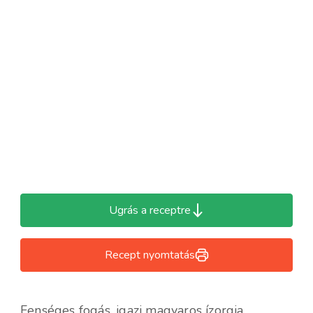
Ugrás a receptre
Recept nyomtatás
Fenséges fogás, igazi magyaros ízorgia