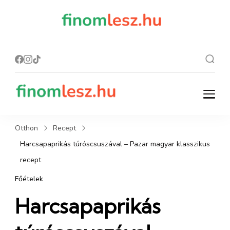
finomles
Recept, ami
finom lesz.
z.hu
finomlesz.hu
Recept, ami finom lesz.
Otthon
Recept
Harcsapaprikás túróscsuszával – Pazar magyar klasszikus
recept
Főételek
Harcsapaprikás