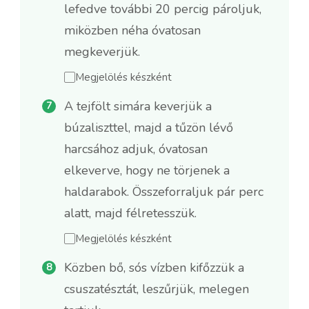
lefedve további 20 percig pároljuk,
miközben néha óvatosan
megkeverjük.
Megjelölés készként
A tejfölt simára keverjük a
búzaliszttel, majd a tűzön lévő
harcsához adjuk, óvatosan
elkeverve, hogy ne törjenek a
haldarabok. Összeforraljuk pár perc
alatt, majd félretesszük.
Megjelölés készként
Közben bő, sós vízben kifőzzük a
csuszatésztát, leszűrjük, melegen