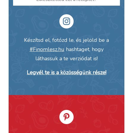
Készítsd el, fotózd le, és jelöld be a
#Finomlesz.hu
hashtaget, hogy
láthassuk a te verziódat is!
Legyél te is a közösségünk része!