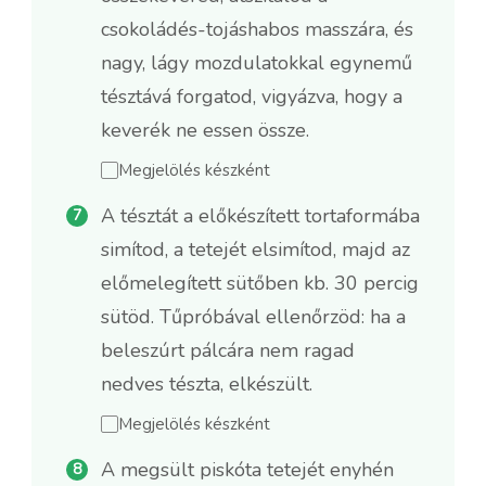
csokoládés-tojáshabos masszára, és
nagy, lágy mozdulatokkal egynemű
tésztává forgatod, vigyázva, hogy a
keverék ne essen össze.
Megjelölés készként
A tésztát a előkészített tortaformába
simítod, a tetejét elsimítod, majd az
előmelegített sütőben kb. 30 percig
sütöd. Tűpróbával ellenőrzöd: ha a
beleszúrt pálcára nem ragad
nedves tészta, elkészült.
Megjelölés készként
A megsült piskóta tetejét enyhén