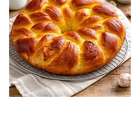
Húsvéti fonott kalács egyszerűen – puha,
illatos
2 óra 20 perc
Kezdő