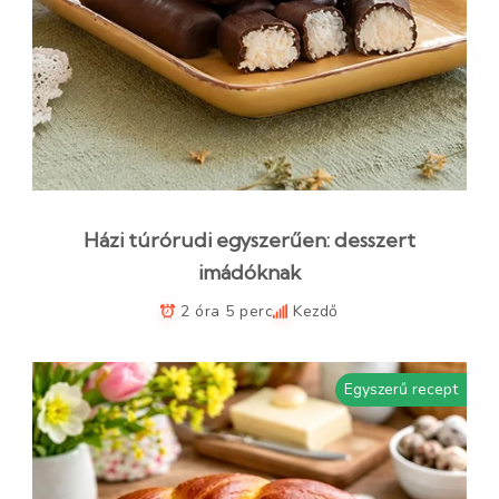
Házi túrórudi egyszerűen: desszert
imádóknak
2 óra 5 perc
Kezdő
Egyszerű recept