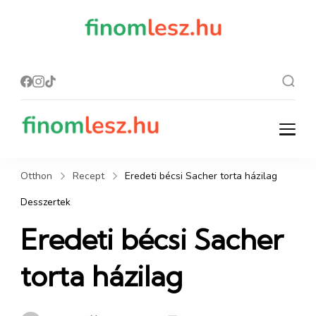
finomles
Recept, ami
finom lesz.
z.hu
finomlesz.hu
Recept, ami finom lesz.
Otthon
Recept
Eredeti bécsi Sacher torta házilag
Desszertek
Eredeti bécsi Sacher
torta házilag