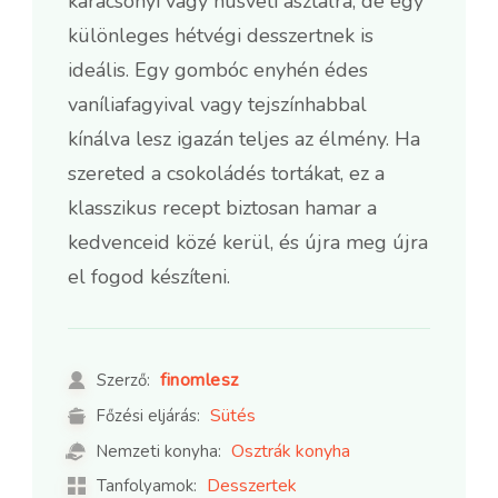
karácsonyi vagy húsvéti asztalra, de egy
különleges hétvégi desszertnek is
ideális. Egy gombóc enyhén édes
vaníliafagyival vagy tejszínhabbal
kínálva lesz igazán teljes az élmény. Ha
szereted a csokoládés tortákat, ez a
klasszikus recept biztosan hamar a
kedvenceid közé kerül, és újra meg újra
el fogod készíteni.
finomlesz
Szerző:
Sütés
Főzési eljárás:
Osztrák konyha
Nemzeti konyha:
Desszertek
Tanfolyamok: