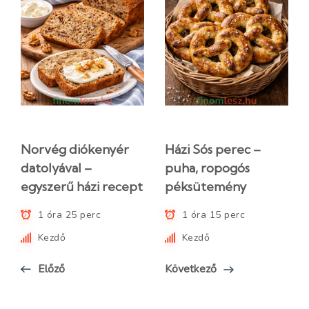
Norvég diókenyér
Házi Sós perec –
datolyával –
puha, ropogós
egyszerű házi recept
péksütemény
1 óra 25 perc
1 óra 15 perc
Kezdő
Kezdő
Előző
Következő