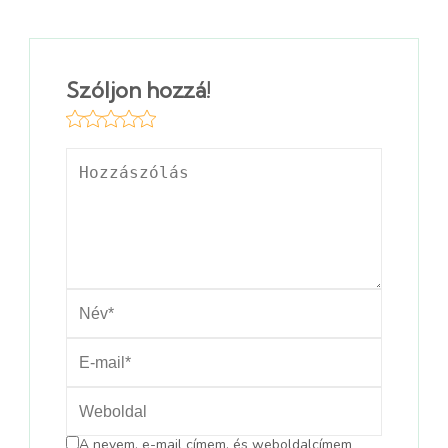
Szóljon hozzá!
A nevem, e-mail címem, és weboldalcímem