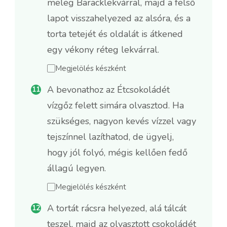
meleg Baracklekvárral, majd a felső
lapot visszahelyezed az alsóra, és a
torta tetejét és oldalát is átkened
egy vékony réteg lekvárral.
Megjelölés készként
A bevonathoz az Étcsokoládét
vízgőz felett simára olvasztod. Ha
szükséges, nagyon kevés vízzel vagy
tejszínnel lazíthatod, de ügyelj,
hogy jól folyó, mégis kellően fedő
állagú legyen.
Megjelölés készként
A tortát rácsra helyezed, alá tálcát
teszel, majd az olvasztott csokoládét