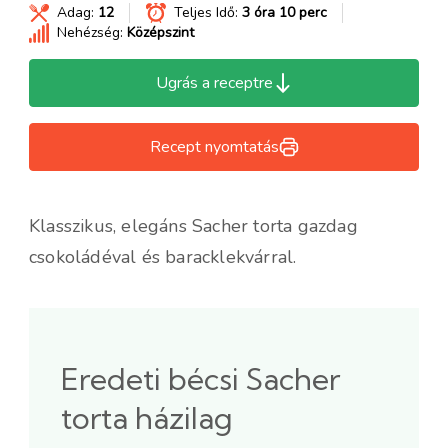
Adag:
12
Teljes Idő:
3 óra 10 perc
Nehézség:
Középszint
Ugrás a receptre
Recept nyomtatás
Klasszikus, elegáns Sacher torta gazdag
csokoládéval és baracklekvárral.
Eredeti bécsi Sacher
torta házilag