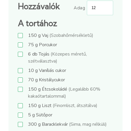
Hozzávalók
Adag
A tortához
150
g
Vaj
(Szobahőmérsékletű)
75
g
Porcukor
6
db
Tojás
(Közepes méretű,
szétválasztva)
10
g
Vaníliás cukor
70
g
Kristálycukor
150
g
Étcsokoládé
(Legalább 60%
kakaótartalommal)
150
g
Liszt
(Finomliszt, átszitálva)
5
g
Sütőpor
300
g
Baracklekvár
(Sima, mag nélküli)