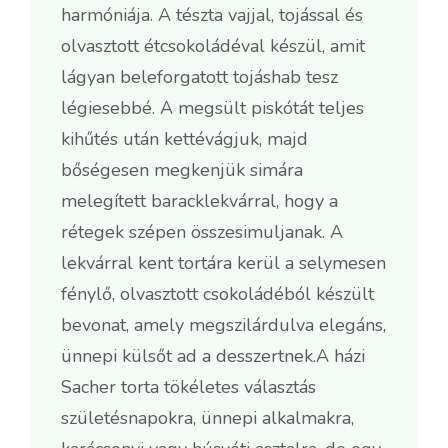
harmóniája. A tészta vajjal, tojással és
olvasztott étcsokoládéval készül, amit
lágyan beleforgatott tojáshab tesz
légiesebbé. A megsült piskótát teljes
kihűtés után kettévágjuk, majd
bőségesen megkenjük simára
melegített baracklekvárral, hogy a
rétegek szépen összesimuljanak. A
lekvárral kent tortára kerül a selymesen
fénylő, olvasztott csokoládéból készült
bevonat, amely megszilárdulva elegáns,
ünnepi külsőt ad a desszertnek.A házi
Sacher torta tökéletes választás
születésnapokra, ünnepi alkalmakra,