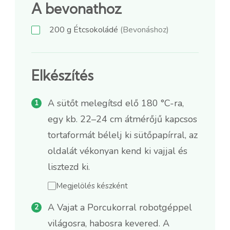
A bevonathoz
200
g
Étcsokoládé
(Bevonáshoz)
Elkészítés
A sütőt melegítsd elő 180 °C-ra,
egy kb. 22–24 cm átmérőjű kapcsos
tortaformát bélelj ki sütőpapírral, az
oldalát vékonyan kend ki vajjal és
lisztezd ki.
Megjelölés készként
A Vajat a Porcukorral robotgéppel
világosra, habosra kevered. A