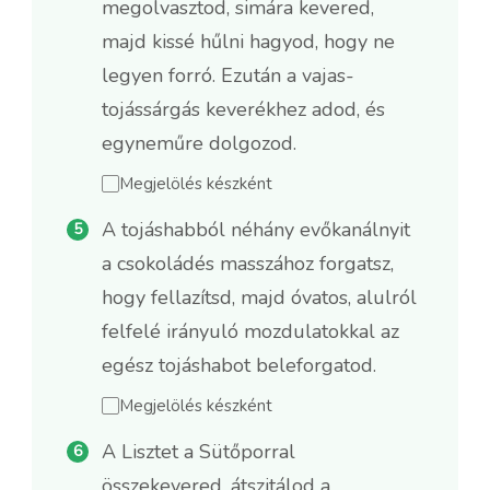
megolvasztod, simára kevered,
majd kissé hűlni hagyod, hogy ne
legyen forró. Ezután a vajas-
tojássárgás keverékhez adod, és
egyneműre dolgozod.
Megjelölés készként
A tojáshabból néhány evőkanálnyit
a csokoládés masszához forgatsz,
hogy fellazítsd, majd óvatos, alulról
felfelé irányuló mozdulatokkal az
egész tojáshabot beleforgatod.
Megjelölés készként
A Lisztet a Sütőporral
összekevered, átszitálod a