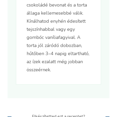
csokoládé bevonat és a torta
állaga kellemesebbé válik.
Kínálhatod enyhén édesített
tejszínhabbal vagy egy
gombóc vaníliafagyival. A
torta jól záródó dobozban,
hűtőben 3–4 napig eltartható,
az ízek ezalatt még jobban
összeérnek.
Elkészítetted ezt a receptet?