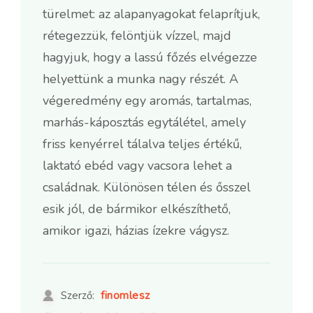
türelmet: az alapanyagokat felaprítjuk,
rétegezzük, felöntjük vízzel, majd
hagyjuk, hogy a lassú főzés elvégezze
helyettünk a munka nagy részét. A
végeredmény egy aromás, tartalmas,
marhás-káposztás egytálétel, amely
friss kenyérrel tálalva teljes értékű,
laktató ebéd vagy vacsora lehet a
családnak. Különösen télen és ősszel
esik jól, de bármikor elkészíthető,
amikor igazi, házias ízekre vágysz.
finomlesz
Szerző: