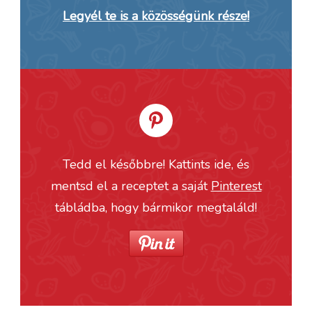
Legyél te is a közösségünk része!
Tedd el későbbre! Kattints ide, és
mentsd el a receptet a saját
Pinterest
tábládba, hogy bármikor megtaláld!