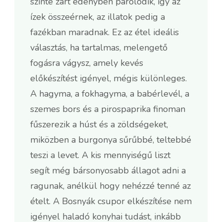
szinte zárt edényben párolódik, így az
ízek összeérnek, az illatok pedig a
fazékban maradnak. Ez az étel ideális
választás, ha tartalmas, melengető
fogásra vágysz, amely kevés
előkészítést igényel, mégis különleges.
A hagyma, a fokhagyma, a babérlevél, a
szemes bors és a pirospaprika finoman
fűszerezik a húst és a zöldségeket,
miközben a burgonya sűrűbbé, teltebbé
teszi a levet. A kis mennyiségű liszt
segít még bársonyosabb állagot adni a
ragunak, anélkül hogy nehézzé tenné az
ételt. A Bosnyák csupor elkészítése nem
igényel haladó konyhai tudást, inkább