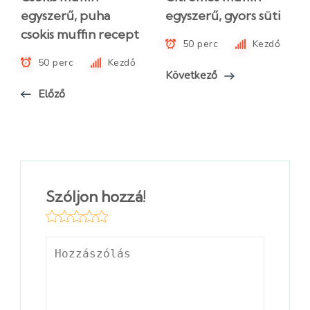
egyszerű, puha
egyszerű, gyors süti
csokis muffin recept
50 perc
Kezdő
50 perc
Kezdő
Következő
Előző
Szóljon hozzá!