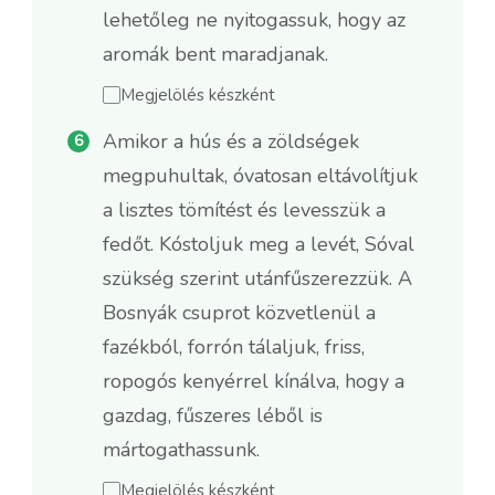
lehetőleg ne nyitogassuk, hogy az
aromák bent maradjanak.
Megjelölés készként
Amikor a hús és a zöldségek
megpuhultak, óvatosan eltávolítjuk
a lisztes tömítést és levesszük a
fedőt. Kóstoljuk meg a levét, Sóval
szükség szerint utánfűszerezzük. A
Bosnyák csuprot közvetlenül a
fazékból, forrón tálaljuk, friss,
ropogós kenyérrel kínálva, hogy a
gazdag, fűszeres léből is
mártogathassunk.
Megjelölés készként