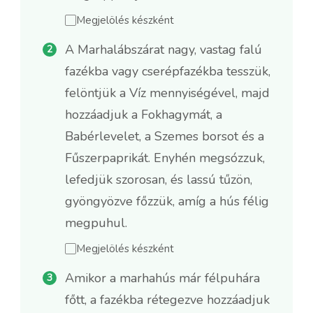
Megjelölés készként
A Marhalábszárat nagy, vastag falú
fazékba vagy cserépfazékba tesszük,
felöntjük a Víz mennyiségével, majd
hozzáadjuk a Fokhagymát, a
Babérlevelet, a Szemes borsot és a
Fűszerpaprikát. Enyhén megsózzuk,
lefedjük szorosan, és lassú tűzön,
gyöngyözve főzzük, amíg a hús félig
megpuhul.
Megjelölés készként
Amikor a marhahús már félpuhára
főtt, a fazékba rétegezve hozzáadjuk