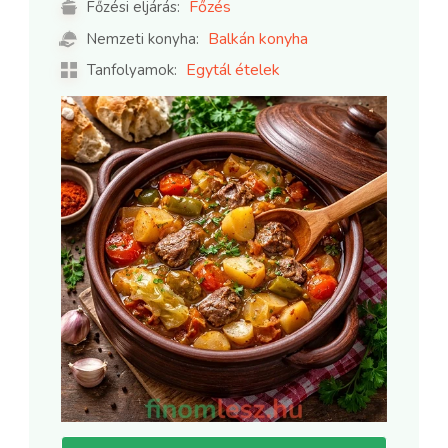
Főzés
Főzési eljárás:
Balkán konyha
Nemzeti konyha:
Egytál ételek
Tanfolyamok: