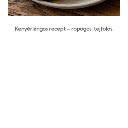
Kenyérlángos recept – ropogós, tejfölös,
szalonnás finomság házilag
1 óra 35 perc
Középszint
Egyszerű recept