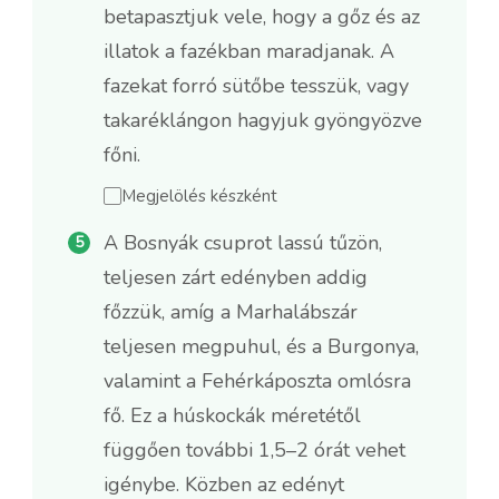
betapasztjuk vele, hogy a gőz és az
illatok a fazékban maradjanak. A
fazekat forró sütőbe tesszük, vagy
takaréklángon hagyjuk gyöngyözve
főni.
Megjelölés készként
A Bosnyák csuprot lassú tűzön,
teljesen zárt edényben addig
főzzük, amíg a Marhalábszár
teljesen megpuhul, és a Burgonya,
valamint a Fehérkáposzta omlósra
fő. Ez a húskockák méretétől
függően további 1,5–2 órát vehet
igénybe. Közben az edényt