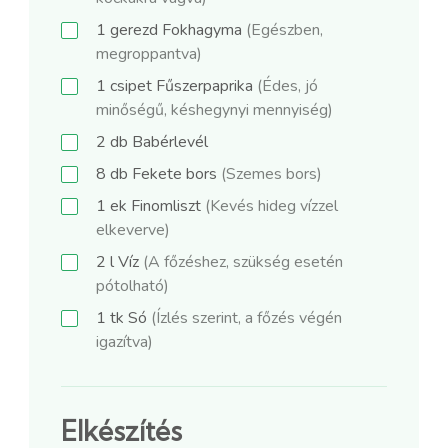
1
gerezd
Fokhagyma
(Egészben,
megroppantva)
1
csipet
Fűszerpaprika
(Édes, jó
minőségű, késhegynyi mennyiség)
2
db
Babérlevél
8
db
Fekete bors
(Szemes bors)
1
ek
Finomliszt
(Kevés hideg vízzel
elkeverve)
2
l
Víz
(A főzéshez, szükség esetén
pótolható)
1
tk
Só
(Ízlés szerint, a főzés végén
igazítva)
Elkészítés