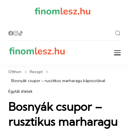
finomles
Recept, ami
finom lesz.
z.hu
finomlesz.hu
Recept, ami finom lesz.
Otthon
Recept
Bosnyák csupor – rusztikus marharagu káposztával
Egytál ételek
Bosnyák csupor –
rusztikus marharagu