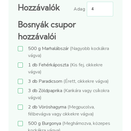
Hozzávalók
Adag
Bosnyák csupor
hozzávalói
500
g
Marhalábszár
(Nagyobb kockákra
vágva)
1
db
Fehérkáposzta
(Kis fej, cikkekre
vágva)
3
db
Paradicsom
(Érett, cikkekre vágva)
3
db
Zöldpaprika
(Karikára vagy csíkokra
vágva)
2
db
Vöröshagyma
(Megpucolva,
félbevágva vagy cikkekre vágva)
500
g
Burgonya
(Meghámozva, közepes
kockákra vágva)