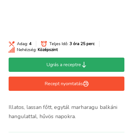
Adag:
4
Teljes Idő:
3 óra 25 perc
Nehézség:
Középszint
Ugrás a receptre
Recept nyomtatás
Illatos, lassan főtt, egytál marharagu balkáni
hangulattal, hűvös napokra.