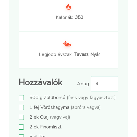
Kalóriák:
350
Legjobb évszak:
Tavasz, Nyár
Hozzávalók
Adag
500
g
Zöldborsó
(friss vagy fagyasztott)
1
fej
Vöröshagyma
(apróra vágva)
2
ek
Olaj
(vagy vaj)
2
ek
Finomliszt
5
dl
Tej