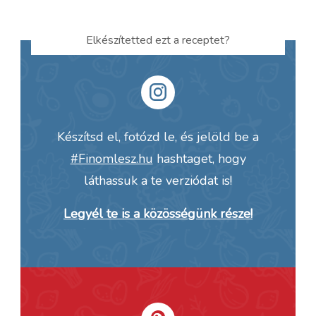
Elkészítetted ezt a receptet?
Készítsd el, fotózd le, és jelöld be a
#Finomlesz.hu
hashtaget, hogy
láthassuk a te verziódat is!
Legyél te is a közösségünk része!