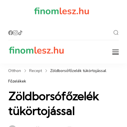
finomles
Recept, ami
finom lesz.
z.hu
finomlesz.hu
Recept, ami finom lesz.
Otthon
Recept
Zöldborsófőzelék tükörtojással
Főzelékek
Zöldborsófőzelék
tükörtojással