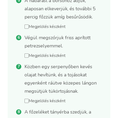
A habarást a borsóhoz adjuk,
alaposan elkeverjük, és további 5
percig főzzük amíg besűrűsödik.
Megjelölés készként
Végül megszórjuk friss aprított
petrezselyemmel.
Megjelölés készként
Közben egy serpenyőben kevés
olajat hevítünk, és a tojásokat
egyenként ráütve közepes lángon
megsütjük tükörtojásnak.
Megjelölés készként
A főzeléket tányérba szedjük, a