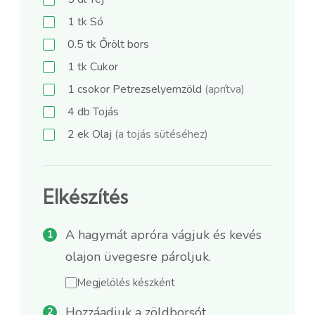
1
tk
Só
0.5
tk
Őrölt bors
1
tk
Cukor
1
csokor
Petrezselyemzöld
(aprítva)
4
db
Tojás
2
ek
Olaj
(a tojás sütéséhez)
Elkészítés
A hagymát apróra vágjuk és kevés
olajon üvegesre pároljuk.
Megjelölés készként
Hozzáadjuk a zöldborsót,