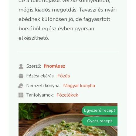
de a tükörtojásos verzió könnyedebb,
mégis kiadós megoldás. Tavaszi és nyári
ebédnek különösen jó, de fagyasztott
borsóból egész évben gyorsan
elkészíthető.
finomlesz
Szerző:
Főzés
Főzési eljárás:
Magyar konyha
Nemzeti konyha:
Főzelékek
Tanfolyamok:
Egyszerű recept
Gyors recept