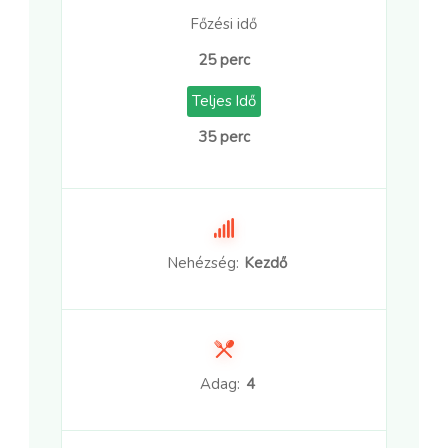
Főzési idő
25 perc
Teljes Idő
35 perc
Nehézség:
Kezdő
Adag:
4