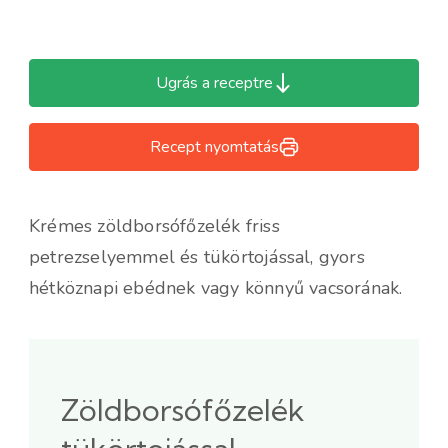
Ugrás a receptre
Recept nyomtatás
Krémes zöldborsófőzelék friss
petrezselyemmel és tükörtojással, gyors
hétköznapi ebédnek vagy könnyű vacsorának.
Zöldborsófőzelék