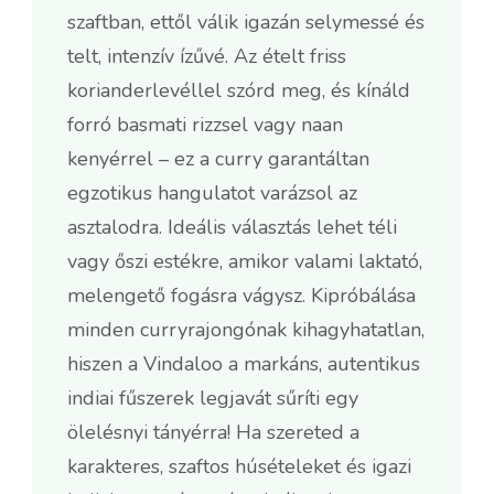
szaftban, ettől válik igazán selymessé és
telt, intenzív ízűvé. Az ételt friss
korianderlevéllel szórd meg, és kínáld
forró basmati rizzsel vagy naan
kenyérrel – ez a curry garantáltan
egzotikus hangulatot varázsol az
asztalodra. Ideális választás lehet téli
vagy őszi estékre, amikor valami laktató,
melengető fogásra vágysz. Kipróbálása
minden curryrajongónak kihagyhatatlan,
hiszen a Vindaloo a markáns, autentikus
indiai fűszerek legjavát sűríti egy
ölelésnyi tányérra! Ha szereted a
karakteres, szaftos húsételeket és igazi