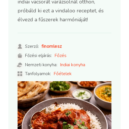
indiai vacsorát varázsolnál otthon,
próbáld ki ezt a vindaloo receptet, és
élvezd a fűszerek harmóniáját!
finomlesz
Szerző:
Főzés
Főzési eljárás:
Indiai konyha
Nemzeti konyha:
Főételek
Tanfolyamok: