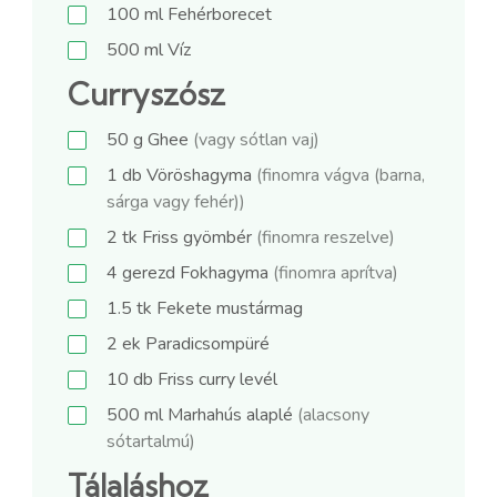
100
ml
Fehérborecet
500
ml
Víz
Curryszósz
50
g
Ghee
(vagy sótlan vaj)
1
db
Vöröshagyma
(finomra vágva (barna,
sárga vagy fehér))
2
tk
Friss gyömbér
(finomra reszelve)
4
gerezd
Fokhagyma
(finomra aprítva)
1.5
tk
Fekete mustármag
2
ek
Paradicsompüré
10
db
Friss curry levél
500
ml
Marhahús alaplé
(alacsony
sótartalmú)
Tálaláshoz