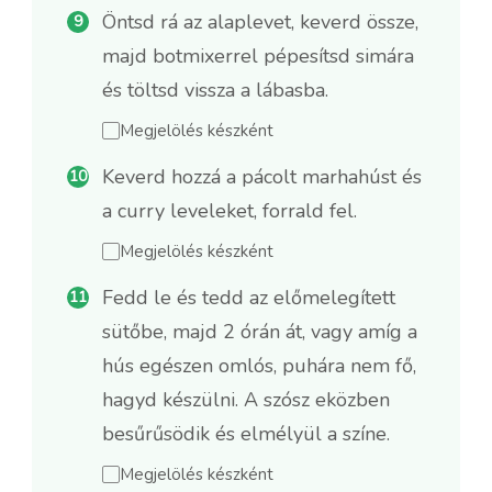
Öntsd rá az alaplevet, keverd össze,
majd botmixerrel pépesítsd simára
és töltsd vissza a lábasba.
Megjelölés készként
Keverd hozzá a pácolt marhahúst és
a curry leveleket, forrald fel.
Megjelölés készként
Fedd le és tedd az előmelegített
sütőbe, majd 2 órán át, vagy amíg a
hús egészen omlós, puhára nem fő,
hagyd készülni. A szósz eközben
besűrűsödik és elmélyül a színe.
Megjelölés készként