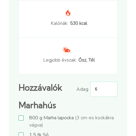
Kalóriák:
530 kcal
Legjobb évszak:
Ősz, Tél
Hozzávalók
Adag
Marhahús
800
g
Marha lapocka
(3 cm-es kockákra
vágva)
1.5
tk
Só