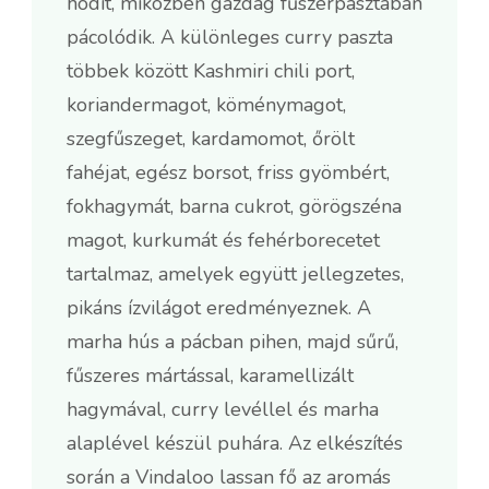
hódít, miközben gazdag fűszerpasztában
pácolódik. A különleges curry paszta
többek között Kashmiri chili port,
koriandermagot, köménymagot,
szegfűszeget, kardamomot, őrölt
fahéjat, egész borsot, friss gyömbért,
fokhagymát, barna cukrot, görögszéna
magot, kurkumát és fehérborecetet
tartalmaz, amelyek együtt jellegzetes,
pikáns ízvilágot eredményeznek. A
marha hús a pácban pihen, majd sűrű,
fűszeres mártással, karamellizált
hagymával, curry levéllel és marha
alaplével készül puhára. Az elkészítés
során a Vindaloo lassan fő az aromás