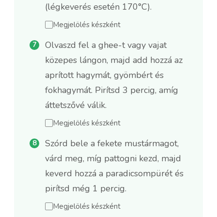
(légkeverés esetén 170°C).
Megjelölés készként
Olvaszd fel a ghee-t vagy vajat
közepes lángon, majd add hozzá az
aprított hagymát, gyömbért és
fokhagymát. Pirítsd 3 percig, amíg
áttetszővé válik.
Megjelölés készként
Szórd bele a fekete mustármagot,
várd meg, míg pattogni kezd, majd
keverd hozzá a paradicsompürét és
pirítsd még 1 percig.
Megjelölés készként