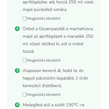
aprítógépbe, adj hozzá 250 ml vizet,
majd pürésítsd simára.
Megjelölés készként
Öntsd a fűszerpasztát a marhahúsra,
majd az aprítógépet a maradék 250
ml vízzel öblítsd ki, ezt is öntsd
hozzá.
Megjelölés készként
Alaposan keverd át, fedd le, és
hagyd pácolódni legalább 2 órán
keresztül (hűtőben).
Megjelölés készként
Melegítsd elő a sütőt 190°C-ra