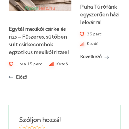
Puha Túrófánk
egyszerűen házi
lekvárral
Egytál mexikói csirke és
35 perc
rizs – Fűszeres, sütőben
Kezdő
sült csirkecombok
egzotikus mexikói rizzsel
Következő
1 óra 15 perc
Kezdő
Előző
Szóljon hozzá!