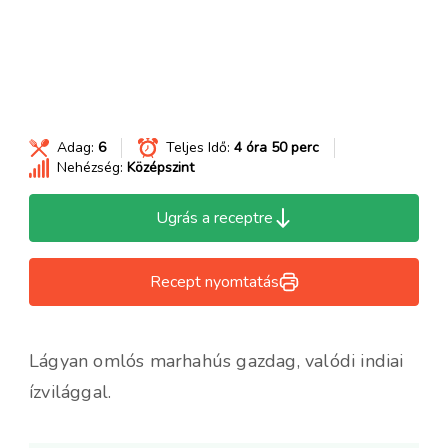
Adag:
6
Teljes Idő:
4 óra 50 perc
Nehézség:
Középszint
Ugrás a receptre
Recept nyomtatás
Lágyan omlós marhahús gazdag, valódi indiai
ízvilággal.