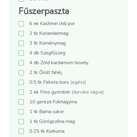
Fűszerpaszta
6
ek
Kashmiri chili por
2
tk
Koriandermag
3
tk
Köménymag
4
db
Szegfűszeg
4
db
Zöld kardamom hüvely
2
tk
Őrölt fahéj
0.5
tk
Fekete bors
(egész)
2
ek
Friss gyömbér
(durvára vágva)
10
gerezd
Fokhagyma
1
tk
Barna cukor
1
tk
Görögszéna mag
0.25
tk
Kurkuma