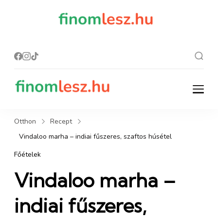
finomles
Recept, ami
finom lesz.
z.hu
finomlesz.hu
Recept, ami finom lesz.
Otthon
Recept
Vindaloo marha – indiai fűszeres, szaftos húsétel
Főételek
Vindaloo marha –
indiai fűszeres,