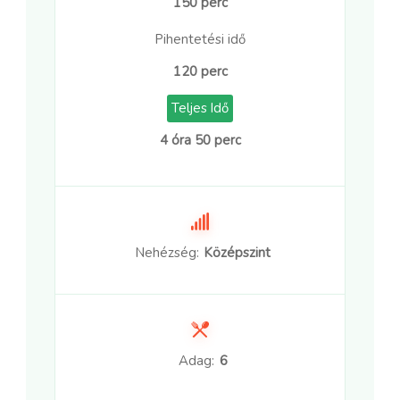
150 perc
Pihentetési idő
120 perc
Teljes Idő
4 óra 50 perc
Nehézség:
Középszint
Adag:
6