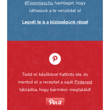
#Finomlesz.hu
hashtaget, hogy
láthassuk a te verziódat is!
Legyél te is a közösségünk része!
Tedd el későbbre! Kattints ide, és
mentsd el a receptet a saját
Pinterest
tábládba, hogy bármikor megtaláld!