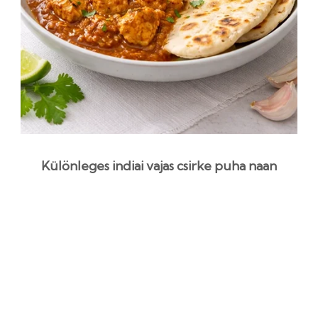
Különleges indiai vajas csirke puha naan
kenyérrel – autentikus recept
1 óra 40 perc
Középszint
Egyszerű recept