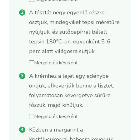
A tésztát négy egyenlő részre
osztjuk, mindegyiket tepsi méretűre
nyújtjuk, és sütőpapírral bélelt
tepsin 180°C-on, egyenként 5-6
perc alatt világosra sütjük.
Megjelölés készként
A krémhez a tejet egy edénybe
öntjük, elkeverjük benne a lisztet,
folyamatosan kevergetve sűrűre
főzzük, majd kihűtjük.
Megjelölés készként
Közben a margarint a
kristálycukorral habosra keverjük,