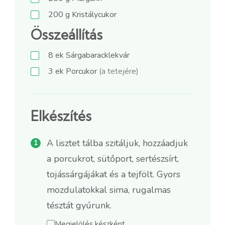
200
g
Kristálycukor
Összeállítás
8
ek
Sárgabaracklekvár
3
ek
Porcukor
(a tetejére)
Elkészítés
A lisztet tálba szitáljuk, hozzáadjuk
a porcukrot, sütőport, sertészsírt,
tojássárgájákat és a tejfölt. Gyors
mozdulatokkal sima, rugalmas
tésztát gyúrunk.
Megjelölés készként