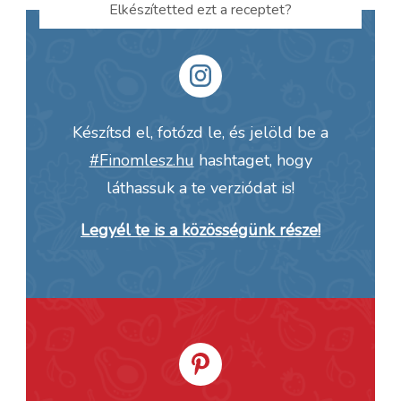
Elkészítetted ezt a receptet?
Készítsd el, fotózd le, és jelöld be a
#Finomlesz.hu
hashtaget, hogy
láthassuk a te verziódat is!
Legyél te is a közösségünk része!