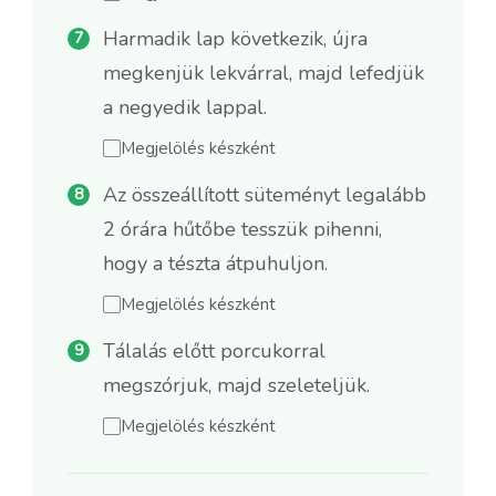
Harmadik lap következik, újra
megkenjük lekvárral, majd lefedjük
a negyedik lappal.
Megjelölés készként
Az összeállított süteményt legalább
2 órára hűtőbe tesszük pihenni,
hogy a tészta átpuhuljon.
Megjelölés készként
Tálalás előtt porcukorral
megszórjuk, majd szeleteljük.
Megjelölés készként