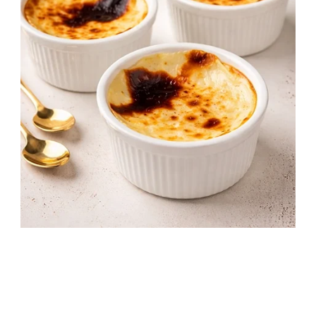
Török sült tejberizs recept – Krémes, sült
különlegesség lépésről lépésre
2 óra 50 perc
Kezdő