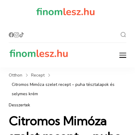
finomles
Recept, ami
finom lesz.
z.hu
finomlesz.hu
Recept, ami finom lesz.
Otthon
Recept
Citromos Mimóza szelet recept – puha tésztalapok és
selymes krém
Desszertek
Citromos Mimóza