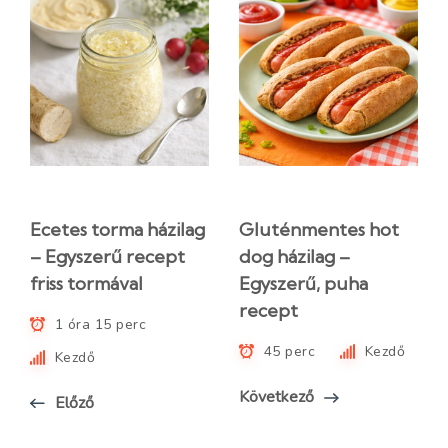
Ecetes torma házilag
Gluténmentes hot
– Egyszerű recept
dog házilag –
friss tormával
Egyszerű, puha
recept
1 óra 15 perc
45 perc
Kezdő
Kezdő
Következő
Előző