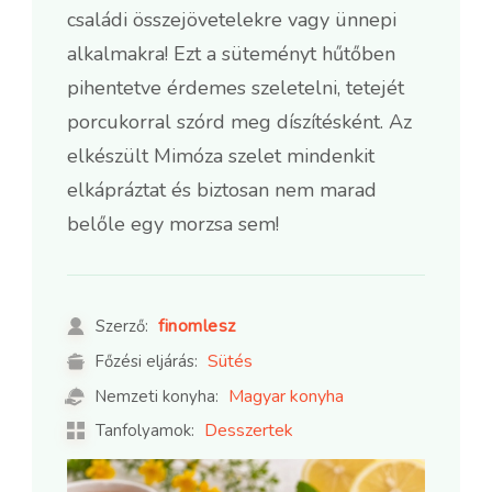
családi összejövetelekre vagy ünnepi
alkalmakra! Ezt a süteményt hűtőben
pihentetve érdemes szeletelni, tetejét
porcukorral szórd meg díszítésként. Az
elkészült Mimóza szelet mindenkit
elkápráztat és biztosan nem marad
belőle egy morzsa sem!
finomlesz
Szerző:
Sütés
Főzési eljárás:
Magyar konyha
Nemzeti konyha:
Desszertek
Tanfolyamok: