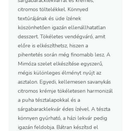
sárgabaracklekvárral és krémes,
citromos töltelékkel. Könnyed
textúrájának és üde ízének
köszönhetően igazán ellenállhatatlan
desszert. Tökéletes vendégváró, amit
előre is elkészíthetsz, hiszen a
pihentetés során még finomabb lesz. A
Mimóza szelet elkészítése egyszerű,
mégis különleges élményt nyújt az
asztalon. Egyedi, kellemesen savanykás
citromos krémje tökéletesen harmonizál
a puha tésztalapokkal és a
sárgabaracklekvár édes ízével. A tészta
könnyen gyúrható, a házi lekvár pedig
igazán feldobja. Bátran készítsd el