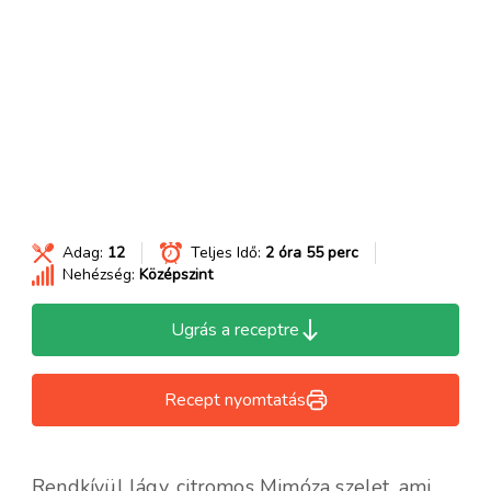
Adag:
12
Teljes Idő:
2 óra 55 perc
Nehézség:
Középszint
Ugrás a receptre
Recept nyomtatás
Rendkívül lágy, citromos Mimóza szelet, ami