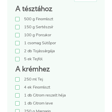
A tésztához
500
g
Finomliszt
150
g
Sertészsír
100
g
Porcukor
1
csomag
Sütőpor
2
db
Tojássárgája
5
ek
Tejföl
A krémhez
250
ml
Tej
4
ek
Finomliszt
1
db
Citrom reszelt héja
1
db
Citrom leve
250
g
Margarin