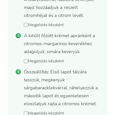
majd hozzáadjuk a reszelt
citromhéjat és a citrom levét.
Megjelölés készként
A kihűlt főzött krémet apránként a
citromos-margarinos keverékhez
adagoljuk, simára keverjük.
Megjelölés készként
Összeállítás: Első lapot tálcára
tesszük, megkenjük
sárgabaracklekvárral, ráhelyezzük a
második lapot és egyenletesen
eloszlatjuk rajta a citromos krémet.
Megjelölés készként