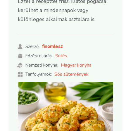
Ezzel a recepttel friss, illatos pogácsa
kerülhet a mindennapok vagy
különleges alkalmak asztalára is.
finomlesz
Szerző:
Sütés
Főzési eljárás:
Magyar konyha
Nemzeti konyha:
Sós sütemények
Tanfolyamok: