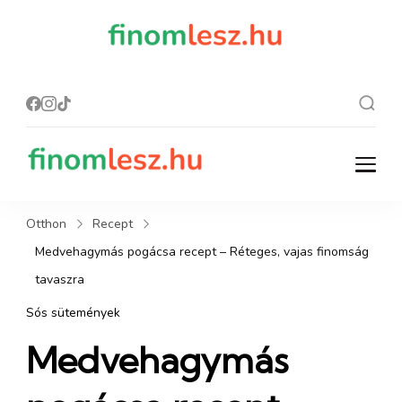
finomles
Recept, ami
finom lesz.
z.hu
finomlesz.hu
Recept, ami finom lesz.
Otthon
Recept
Medvehagymás pogácsa recept – Réteges, vajas finomság
tavaszra
Sós sütemények
Medvehagymás