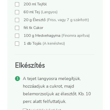
200
ml
Tejföl
60
ml
Tej
(Langyos)
20
g
Élesztő
(Friss, vagy 7 g szárított)
fél
tk
Cukor
100
g
Medvehagyma
(Finomra aprítva)
1
db
Tojás
(A kenéshez)
Elkészítés
A tejet langyosra melegítjük,
hozzáadjuk a cukrot, majd
belemorzsoljuk az élesztőt. Kb. 10
perc alatt felfuttatjuk.