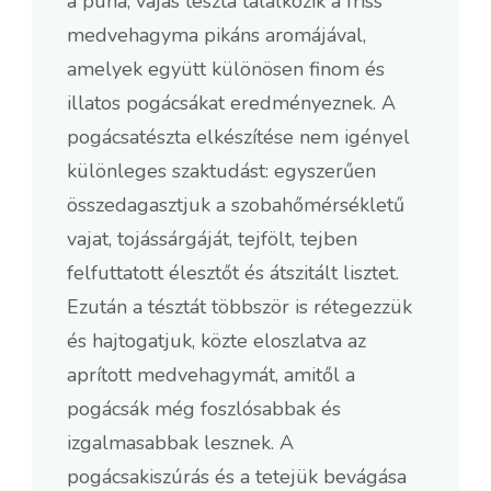
a puha, vajas tészta találkozik a friss
medvehagyma pikáns aromájával,
amelyek együtt különösen finom és
illatos pogácsákat eredményeznek. A
pogácsatészta elkészítése nem igényel
különleges szaktudást: egyszerűen
összedagasztjuk a szobahőmérsékletű
vajat, tojássárgáját, tejfölt, tejben
felfuttatott élesztőt és átszitált lisztet.
Ezután a tésztát többször is rétegezzük
és hajtogatjuk, közte eloszlatva az
aprított medvehagymát, amitől a
pogácsák még foszlósabbak és
izgalmasabbak lesznek. A
pogácsakiszúrás és a tetejük bevágása