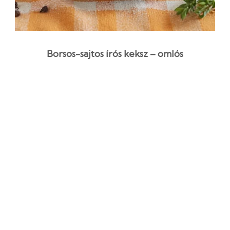
Borsos-sajtos írós keksz – omlós
vendégváró házi péksütemény
1 óra
Kezdő
Egyszerű recept