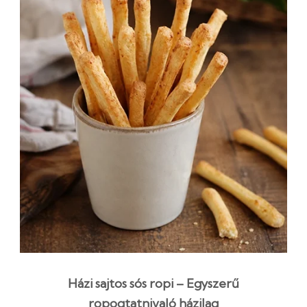
Házi sajtos sós ropi – Egyszerű
ropogtatnivaló házilag