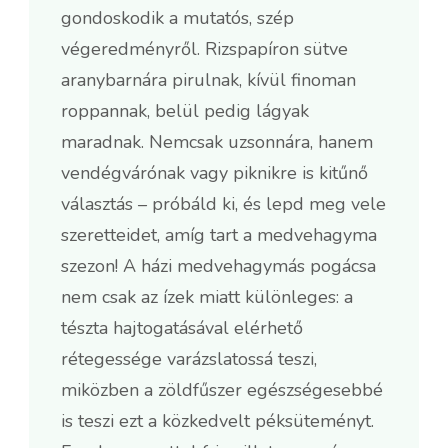
gondoskodik a mutatós, szép
végeredményről. Rizspapíron sütve
aranybarnára pirulnak, kívül finoman
roppannak, belül pedig lágyak
maradnak. Nemcsak uzsonnára, hanem
vendégvárónak vagy piknikre is kitűnő
választás – próbáld ki, és lepd meg vele
szeretteidet, amíg tart a medvehagyma
szezon! A házi medvehagymás pogácsa
nem csak az ízek miatt különleges: a
tészta hajtogatásával elérhető
rétegessége varázslatossá teszi,
miközben a zöldfűszer egészségesebbé
is teszi ezt a közkedvelt péksüteményt.