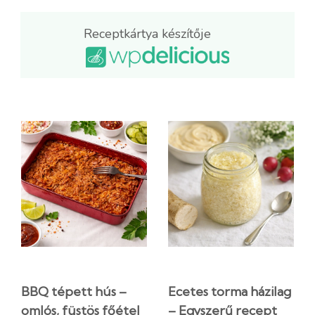
Receptkártya készítője
BBQ tépett hús –
Ecetes torma házilag
omlós, füstös főétel
– Egyszerű recept