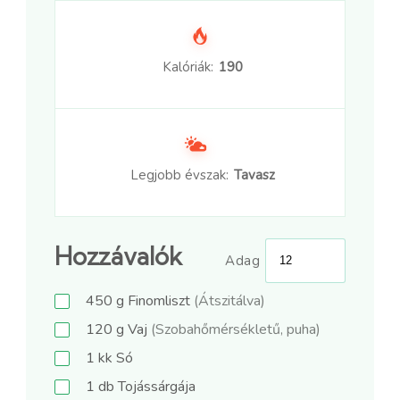
Kalóriák:
190
Legjobb évszak:
Tavasz
Hozzávalók
Adag
450
g
Finomliszt
(Átszitálva)
120
g
Vaj
(Szobahőmérsékletű, puha)
1
kk
Só
1
db
Tojássárgája