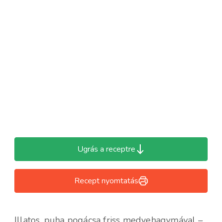
Ugrás a receptre
Recept nyomtatás
Illatos, puha pogácsa friss medvehagymával –