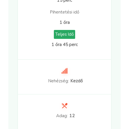
15 perc
Pihentetési idő
1 óra
Teljes Idő
1 óra 45 perc
Nehézség:
Kezdő
Adag:
12