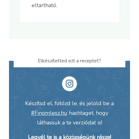
eltartható.
Elkészítetted ezt a receptet?
Készítsd el, fotózd le, és jelöld be a
#Finomlesz.hu
hashtaget, hogy
láthassuk a te verziódat is!
Legyél te is a közösségünk része!