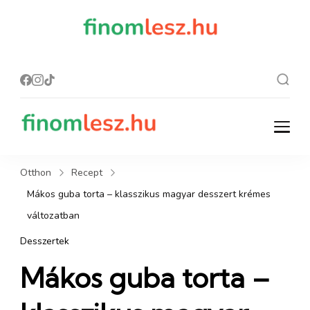
finomles
Recept, ami
finom lesz.
z.hu
finomlesz.hu
Recept, ami finom lesz.
Otthon
Recept
Mákos guba torta – klasszikus magyar desszert krémes
változatban
Desszertek
Mákos guba torta –