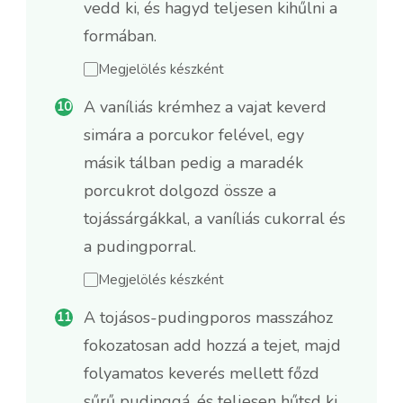
vedd ki, és hagyd teljesen kihűlni a
formában.
Megjelölés készként
A vaníliás krémhez a vajat keverd
simára a porcukor felével, egy
másik tálban pedig a maradék
porcukrot dolgozd össze a
tojássárgákkal, a vaníliás cukorral és
a pudingporral.
Megjelölés készként
A tojásos-pudingporos masszához
fokozatosan add hozzá a tejet, majd
folyamatos keverés mellett főzd
sűrű pudinggá, és teljesen hűtsd ki.