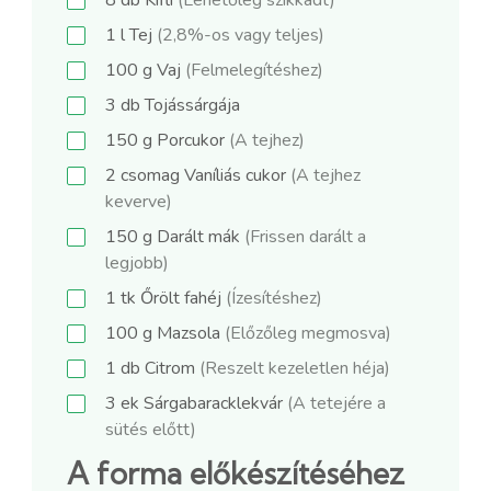
1
l
Tej
(2,8%-os vagy teljes)
100
g
Vaj
(Felmelegítéshez)
3
db
Tojássárgája
150
g
Porcukor
(A tejhez)
2
csomag
Vaníliás cukor
(A tejhez
keverve)
150
g
Darált mák
(Frissen darált a
legjobb)
1
tk
Őrölt fahéj
(Ízesítéshez)
100
g
Mazsola
(Előzőleg megmosva)
1
db
Citrom
(Reszelt kezeletlen héja)
3
ek
Sárgabaracklekvár
(A tetejére a
sütés előtt)
A forma előkészítéséhez