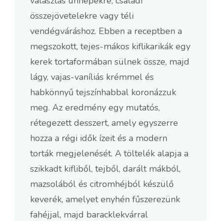
választás ünnepekre, családi
összejövetelekre vagy téli
vendégváráshoz. Ebben a receptben a
megszokott, tejes-mákos kiflikarikák egy
kerek tortaformában sülnek össze, majd
lágy, vajas-vaníliás krémmel és
habkönnyű tejszínhabbal koronázzuk
meg. Az eredmény egy mutatós,
rétegezett desszert, amely egyszerre
hozza a régi idők ízeit és a modern
torták megjelenését. A töltelék alapja a
szikkadt kifliből, tejből, darált mákból,
mazsolából és citromhéjból készülő
keverék, amelyet enyhén fűszerezünk
fahéjjal, majd baracklekvárral