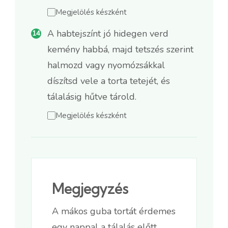
Megjelölés készként
A habtejszínt jó hidegen verd
kemény habbá, majd tetszés szerint
halmozd vagy nyomózsákkal
díszítsd vele a torta tetejét, és
tálalásig hűtve tárold.
Megjelölés készként
Megjegyzés
A mákos guba tortát érdemes
egy nappal a tálalás előtt