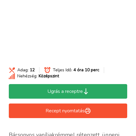
Adag:
12
Teljes Idő:
4 óra 10 perc
Nehézség:
Középszint
Ugrás a receptre
Recept nyomtatás
Bársonyos vaníliakrémmel rétegzett, ünnepi