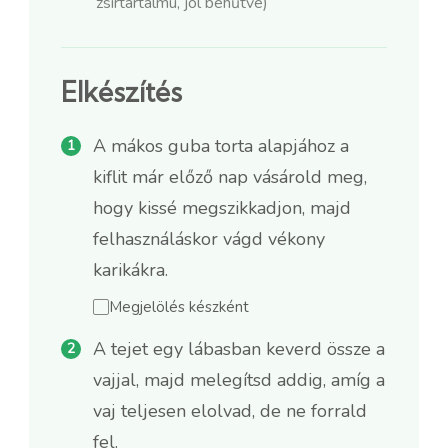
zsírtartalmú, jól behűtve)
Elkészítés
A mákos guba torta alapjához a
kiflit már előző nap vásárold meg,
hogy kissé megszikkadjon, majd
felhasználáskor vágd vékony
karikákra.
Megjelölés készként
A tejet egy lábasban keverd össze a
vajjal, majd melegítsd addig, amíg a
vaj teljesen elolvad, de ne forrald
fel.