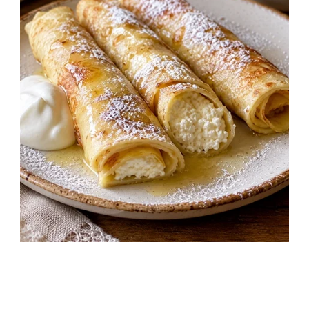
Túrós palacsinta desszert
45 perc
Kezdő