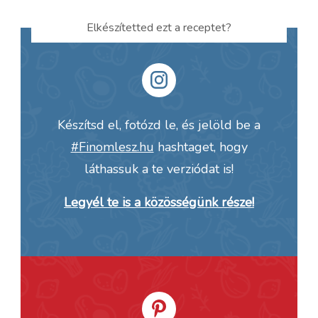
Elkészítetted ezt a receptet?
Készítsd el, fotózd le, és jelöld be a
#Finomlesz.hu
hashtaget, hogy
láthassuk a te verziódat is!
Legyél te is a közösségünk része!