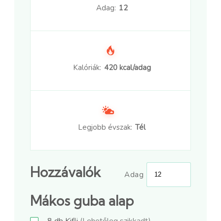
Adag:
12
Kalóriák:
420 kcal/adag
Legjobb évszak:
Tél
Hozzávalók
Adag
Mákos guba alap
8
db
Kifli
(Lehetőleg szikkadt)