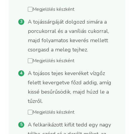
Megjelölés készként
A tojássárgáját dolgozd simára a
porcukorral és a vaníliás cukorral,
majd folyamatos keverés mellett
csorgasd a meleg tejhez.
Megjelölés készként
A tojásos tejes keveréket vízgőz
felett kevergetve főzd addig, amíg
kissé besűrűsödik, majd húzd le a
tűzről.
Megjelölés készként
A felkarikázott kiflit tedd egy nagy
tálba, szórd rá a darált mákot, az