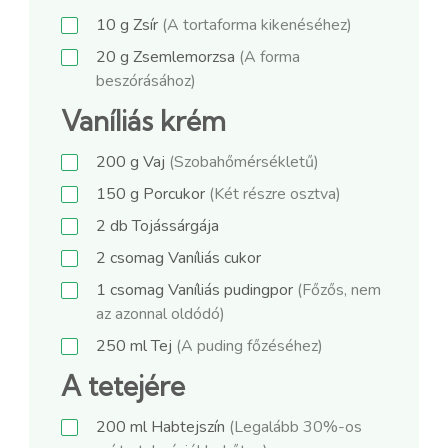
10
g
Zsír
(A tortaforma kikenéséhez)
20
g
Zsemlemorzsa
(A forma
beszórásához)
Vaníliás krém
200
g
Vaj
(Szobahőmérsékletű)
150
g
Porcukor
(Két részre osztva)
2
db
Tojássárgája
2
csomag
Vaníliás cukor
1
csomag
Vaníliás pudingpor
(Főzős, nem
az azonnal oldódó)
250
ml
Tej
(A puding főzéséhez)
A tetejére
200
ml
Habtejszín
(Legalább 30%-os