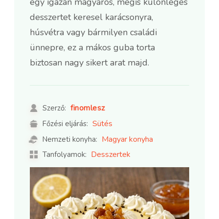
egy igazán magyaros, mégis különleges
desszertet keresel karácsonyra,
húsvétra vagy bármilyen családi
ünnepre, ez a mákos guba torta
biztosan nagy sikert arat majd.
finomlesz
Szerző:
Sütés
Főzési eljárás:
Magyar konyha
Nemzeti konyha:
Desszertek
Tanfolyamok: