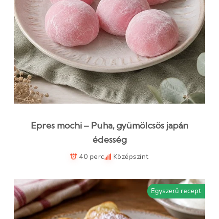
Epres mochi – Puha, gyümölcsös japán
édesség
40 perc
Középszint
Egyszerű recept