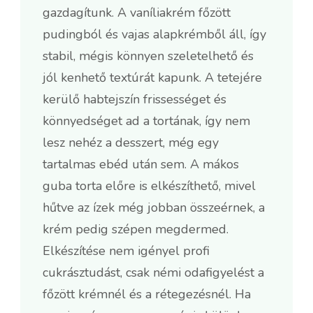
gazdagítunk. A vaníliakrém főzött
pudingból és vajas alapkrémből áll, így
stabil, mégis könnyen szeletelhető és
jól kenhető textúrát kapunk. A tetejére
kerülő habtejszín frissességet és
könnyedséget ad a tortának, így nem
lesz nehéz a desszert, még egy
tartalmas ebéd után sem. A mákos
guba torta előre is elkészíthető, mivel
hűtve az ízek még jobban összeérnek, a
krém pedig szépen megdermed.
Elkészítése nem igényel profi
cukrásztudást, csak némi odafigyelést a
főzött krémnél és a rétegezésnél. Ha