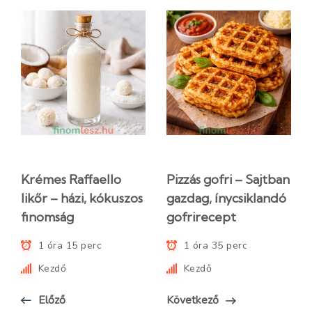
Krémes Raffaello
Pizzás gofri – Sajtban
likőr – házi, kókuszos
gazdag, ínycsiklandó
finomság
gofrirecept
1 óra 15 perc
1 óra 35 perc
Kezdő
Kezdő
Előző
Következő