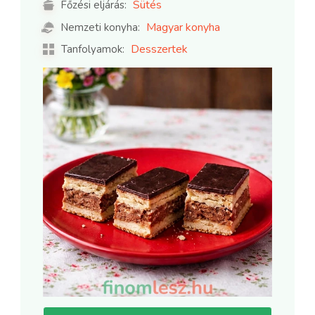
Sütés
Főzési eljárás:
Magyar konyha
Nemzeti konyha:
Desszertek
Tanfolyamok: