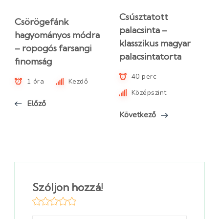
Csúsztatott
Csörögefánk
palacsinta –
hagyományos módra
klasszikus magyar
– ropogós farsangi
palacsintatorta
finomság
40 perc
1 óra
Kezdő
Középszint
Előző
Következő
Szóljon hozzá!