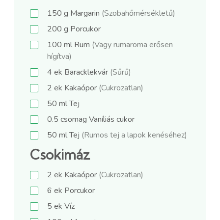
150
g
Margarin
(Szobahőmérsékletű)
200
g
Porcukor
100
ml
Rum
(Vagy rumaroma erősen
hígítva)
4
ek
Baracklekvár
(Sűrű)
2
ek
Kakaópor
(Cukrozatlan)
50
ml
Tej
0.5
csomag
Vaníliás cukor
50
ml
Tej
(Rumos tej a lapok kenéséhez)
Csokimáz
2
ek
Kakaópor
(Cukrozatlan)
6
ek
Porcukor
5
ek
Víz