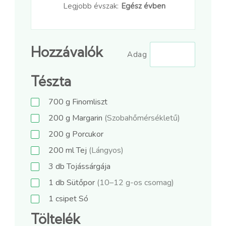
Legjobb évszak:
Egész évben
Hozzávalók
Adag
Tészta
700
g
Finomliszt
200
g
Margarin
(Szobahőmérsékletű)
200
g
Porcukor
200
ml
Tej
(Lángyos)
3
db
Tojássárgája
1
db
Sütőpor
(10–12 g-os csomag)
1
csipet
Só
Töltelék