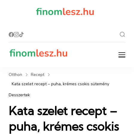
finomles
Recept, ami
finom lesz.
z.hu
finomlesz.hu
Recept, ami finom lesz.
Otthon
Recept
Kata szelet recept – puha, krémes csokis sütemény
Desszertek
Kata szelet recept –
puha, krémes csokis