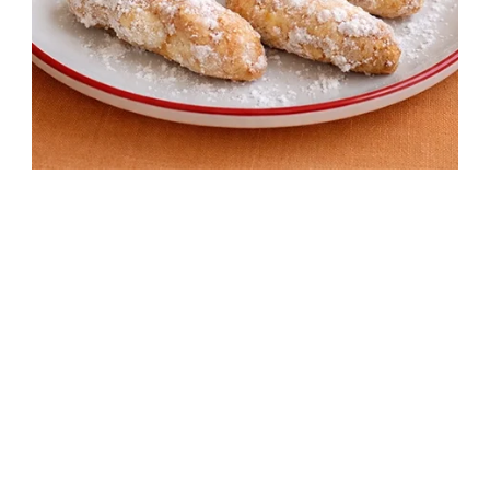
Belga túrós rudacska – Ellenállhatatlan,
fahéjas-porcukros finomság
1 óra 40 perc
Kezdő
Egyszerű recept