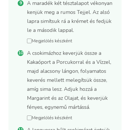
A maradék két tésztalapot vékonyan
kenjük meg a rumos Tejjel. Az alsó
lapra simítsuk rá a krémet és fedjük
le a második lappal.
Megjelölés készként
A csokimázhoz keverjük össze a
Kakaóport a Porcukorral és a Vízzel,
majd alacsony lángon, folyamatos
keverés mellett melegítsük össze,
amíg sima lesz. Adjuk hozzá a
Margarint és az Olajat, és keverjük
fényes, egynemű mártássá.
Megjelölés készként
A langyosra hűlt csokimázat öntsük