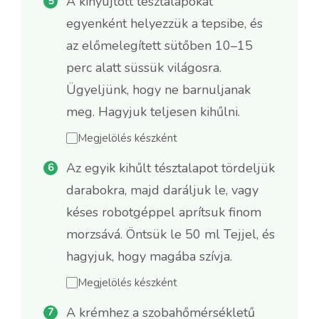
A kinyújtott tésztalapokat
egyenként helyezzük a tepsibe, és
az előmelegített sütőben 10–15
perc alatt süssük világosra.
Ügyeljünk, hogy ne barnuljanak
meg. Hagyjuk teljesen kihűlni.
Megjelölés készként
Az egyik kihűlt tésztalapot tördeljük
darabokra, majd daráljuk le, vagy
késes robotgéppel aprítsuk finom
morzsává. Öntsük le 50 ml Tejjel, és
hagyjuk, hogy magába szívja.
Megjelölés készként
A krémhez a szobahőmérsékletű