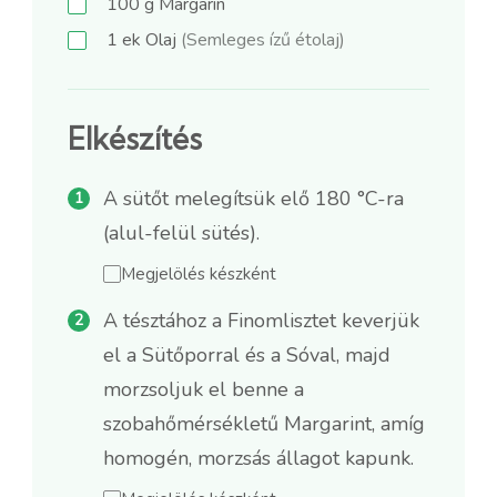
100
g
Margarin
1
ek
Olaj
(Semleges ízű étolaj)
Elkészítés
A sütőt melegítsük elő 180 °C-ra
(alul-felül sütés).
Megjelölés készként
A tésztához a Finomlisztet keverjük
el a Sütőporral és a Sóval, majd
morzsoljuk el benne a
szobahőmérsékletű Margarint, amíg
homogén, morzsás állagot kapunk.