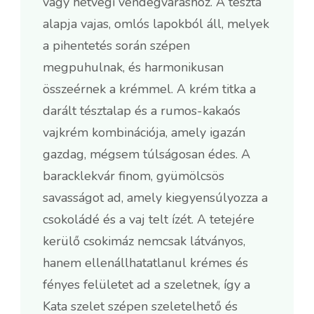
vagy hétvégi vendégváráshoz. A tészta
alapja vajas, omlós lapokból áll, melyek
a pihentetés során szépen
megpuhulnak, és harmonikusan
összeérnek a krémmel. A krém titka a
darált tésztalap és a rumos-kakaós
vajkrém kombinációja, amely igazán
gazdag, mégsem túlságosan édes. A
baracklekvár finom, gyümölcsös
savasságot ad, amely kiegyensúlyozza a
csokoládé és a vaj telt ízét. A tetejére
kerülő csokimáz nemcsak látványos,
hanem ellenállhatatlanul krémes és
fényes felületet ad a szeletnek, így a
Kata szelet szépen szeletelhető és