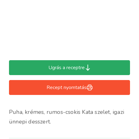
Ugrás a receptre
Recept nyomtatás
Puha, krémes, rumos-csokis Kata szelet, igazi
ünnepi desszert.