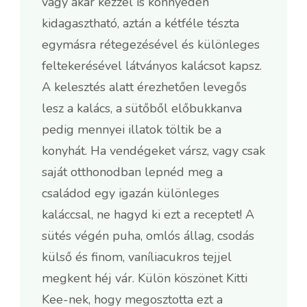
vagy akár kézzel is könnyedén
kidagasztható, aztán a kétféle tészta
egymásra rétegezésével és különleges
feltekerésével látványos kalácsot kapsz.
A kelesztés alatt érezhetően levegős
lesz a kalács, a sütőből előbukkanva
pedig mennyei illatok töltik be a
konyhát. Ha vendégeket vársz, vagy csak
saját otthonodban lepnéd meg a
családod egy igazán különleges
kaláccsal, ne hagyd ki ezt a receptet! A
sütés végén puha, omlós állag, csodás
külső és finom, vaníliacukros tejjel
megkent héj vár. Külön köszönet Kitti
Kee-nek, hogy megosztotta ezt a