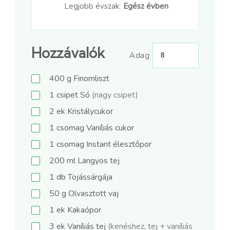
Legjobb évszak:
Egész évben
Hozzávalók
Adag
400
g
Finomliszt
1
csipet
Só
(nagy csipet)
2
ek
Kristálycukor
1
csomag
Vaníliás cukor
1
csomag
Instant élesztőpor
200
ml
Langyos tej
1
db
Tojássárgája
50
g
Olvasztott vaj
1
ek
Kakaópor
3
ek
Vaníliás tej
(kenéshez, tej + vaníliás