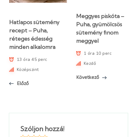
Meggyes piskóta –
Hatlapos sütemény
Puha, gyümölcsös
recept – Puha,
sütemény finom
réteges édesség
meggyel
minden alkalomra
1 óra 10 perc
13 óra 45 perc
Kezdő
Középszint
Következő
Előző
Szóljon hozzá!