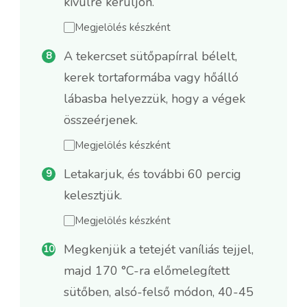
kívülre kerüljön.
Megjelölés készként
A tekercset sütőpapírral bélelt,
kerek tortaformába vagy hőálló
lábasba helyezzük, hogy a végek
összeérjenek.
Megjelölés készként
Letakarjuk, és további 60 percig
kelesztjük.
Megjelölés készként
Megkenjük a tetejét vaníliás tejjel,
majd 170 °C-ra előmelegített
sütőben, alsó-felső módon, 40-45