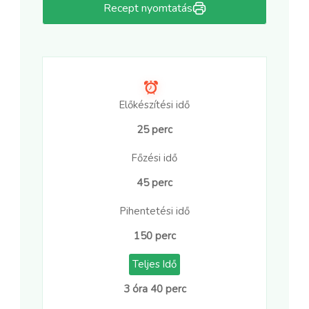
Recept nyomtatás
Előkészítési idő
25 perc
Főzési idő
45 perc
Pihentetési idő
150 perc
Teljes Idő
3 óra 40 perc