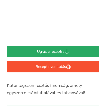
Ugrás a receptre
Recept nyomtatás
Különlegesen foszlós finomság, amely
egyszerre csábít illatával és látványával!