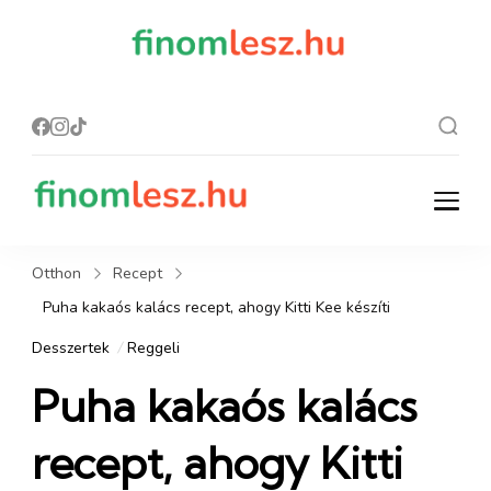
finomles
Recept, ami
finom lesz.
z.hu
finomlesz.hu
Recept, ami finom lesz.
Otthon
Recept
Puha kakaós kalács recept, ahogy Kitti Kee készíti
Desszertek
Reggeli
Puha kakaós kalács
recept, ahogy Kitti