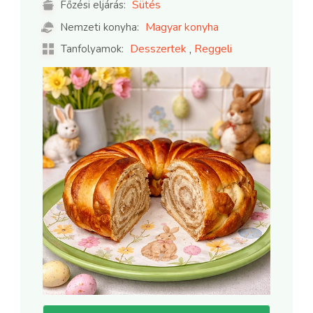
Sütés
Főzési eljárás:
Magyar konyha
Nemzeti konyha:
,
Desszertek
Reggeli
Tanfolyamok: