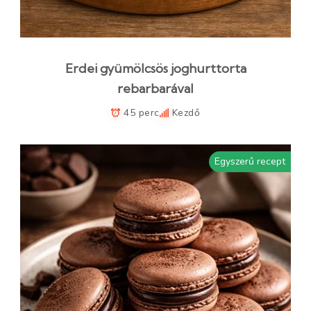
Erdei gyümölcsös joghurttorta
rebarbarával
45 perc
Kezdő
Egyszerű recept