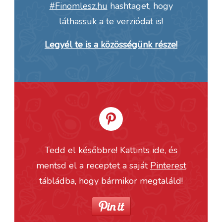
#Finomlesz.hu
hashtaget, hogy
láthassuk a te verziódat is!
Legyél te is a közösségünk része!
Tedd el későbbre! Kattints ide, és
mentsd el a receptet a saját
Pinterest
tábládba, hogy bármikor megtaláld!