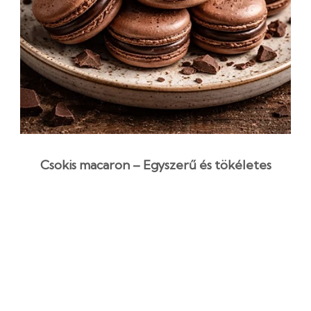
Csokis macaron – Egyszerű és tökéletes
recept csokoládéval
1 óra 52 perc
Középszint