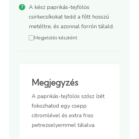
A kész paprikás-tejfölös
csirkecsíkokat tedd a főtt hosszú
metéltre, és azonnal forrón tálald.
Megjelölés készként
Megjegyzés
A paprikás-tejfölös szósz ízét
fokozhatod egy csepp
citromlével és extra friss
petrezselyemmel tálalva.