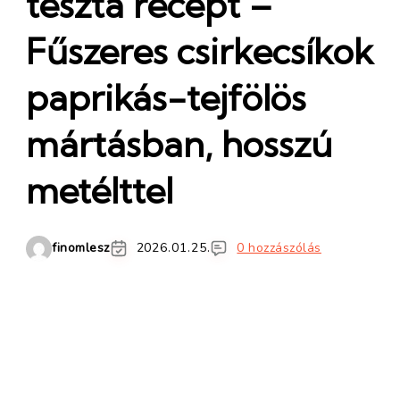
tészta recept –
Fűszeres csirkecsíkok
paprikás-tejfölös
mártásban, hosszú
metélttel
finomlesz
2026.01.25.
0 hozzászólás