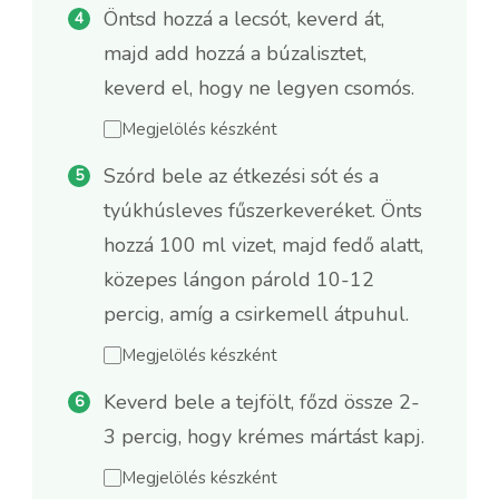
Öntsd hozzá a lecsót, keverd át,
majd add hozzá a búzalisztet,
keverd el, hogy ne legyen csomós.
Megjelölés készként
Szórd bele az étkezési sót és a
tyúkhúsleves fűszerkeveréket. Önts
hozzá 100 ml vizet, majd fedő alatt,
közepes lángon párold 10-12
percig, amíg a csirkemell átpuhul.
Megjelölés készként
Keverd bele a tejfölt, főzd össze 2-
3 percig, hogy krémes mártást kapj.
Megjelölés készként