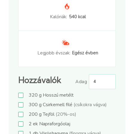
Kalóriák:
540 kcal
Legjobb évszak:
Egész évben
Hozzávalók
Adag
320
g
Hosszú metélt
300
g
Csirkemell filé
(csíkokra vágva)
200
g
Tejföl
(20%-os)
2
ek
Napraforgóolaj
1
db
Vöröshagyma
(finomra vágva)