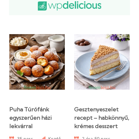
Puha Túrófánk
Gesztenyeszelet
egyszerűen házi
recept – habkönnyű,
lekvárral
krémes desszert
35 perc
Kezdő
2 óra 50 perc