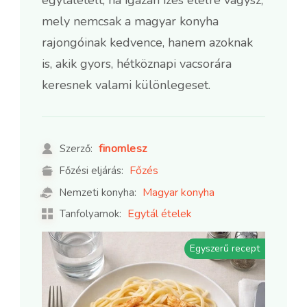
mely nemcsak a magyar konyha
rajongóinak kedvence, hanem azoknak
is, akik gyors, hétköznapi vacsorára
keresnek valami különlegeset.
finomlesz
Szerző:
Főzés
Főzési eljárás:
Magyar konyha
Nemzeti konyha:
Egytál ételek
Tanfolyamok:
Egyszerű recept