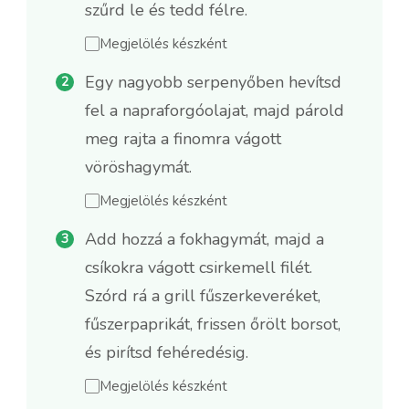
szűrd le és tedd félre.
Megjelölés készként
Egy nagyobb serpenyőben hevítsd
fel a napraforgóolajat, majd párold
meg rajta a finomra vágott
vöröshagymát.
Megjelölés készként
Add hozzá a fokhagymát, majd a
csíkokra vágott csirkemell filét.
Szórd rá a grill fűszerkeveréket,
fűszerpaprikát, frissen őrölt borsot,
és pirítsd fehéredésig.
Megjelölés készként