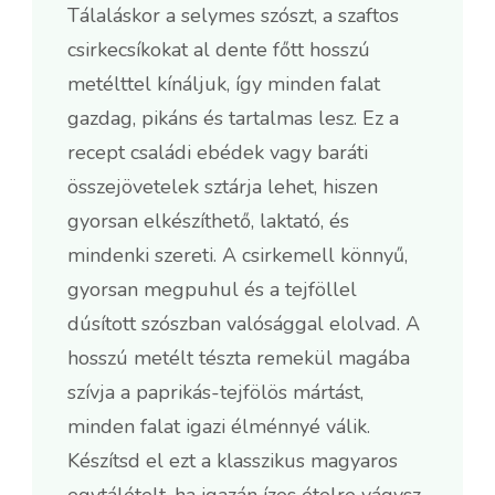
Tálaláskor a selymes szószt, a szaftos
csirkecsíkokat al dente főtt hosszú
metélttel kínáljuk, így minden falat
gazdag, pikáns és tartalmas lesz. Ez a
recept családi ebédek vagy baráti
összejövetelek sztárja lehet, hiszen
gyorsan elkészíthető, laktató, és
mindenki szereti. A csirkemell könnyű,
gyorsan megpuhul és a tejföllel
dúsított szószban valósággal elolvad. A
hosszú metélt tészta remekül magába
szívja a paprikás-tejfölös mártást,
minden falat igazi élménnyé válik.
Készítsd el ezt a klasszikus magyaros
egytálételt, ha igazán ízes ételre vágysz,