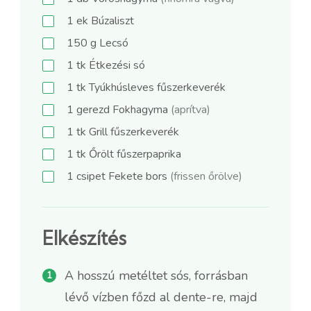
1
ek
Búzaliszt
150
g
Lecsó
1
tk
Étkezési só
1
tk
Tyúkhúsleves fűszerkeverék
1
gerezd
Fokhagyma
(aprítva)
1
tk
Grill fűszerkeverék
1
tk
Őrölt fűszerpaprika
1
csipet
Fekete bors
(frissen őrölve)
Elkészítés
A hosszú metéltet sós, forrásban
lévő vízben főzd al dente-re, majd