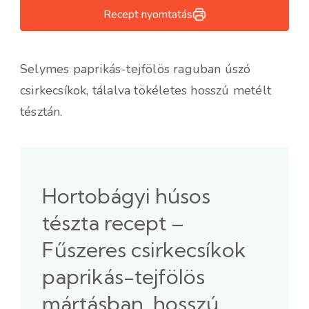
Recept nyomtatás
Selymes paprikás-tejfölös raguban úszó
csirkecsíkok, tálalva tökéletes hosszú metélt
tésztán.
Hortobágyi húsos
tészta recept –
Fűszeres csirkecsíkok
paprikás-tejfölös
mártásban, hosszú