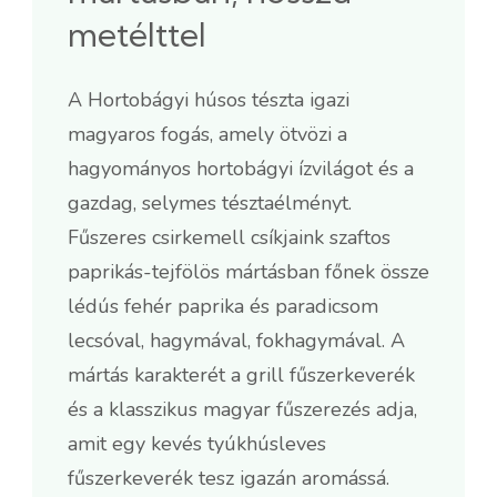
metélttel
A Hortobágyi húsos tészta igazi
magyaros fogás, amely ötvözi a
hagyományos hortobágyi ízvilágot és a
gazdag, selymes tésztaélményt.
Fűszeres csirkemell csíkjaink szaftos
paprikás-tejfölös mártásban főnek össze
lédús fehér paprika és paradicsom
lecsóval, hagymával, fokhagymával. A
mártás karakterét a grill fűszerkeverék
és a klasszikus magyar fűszerezés adja,
amit egy kevés tyúkhúsleves
fűszerkeverék tesz igazán aromássá.