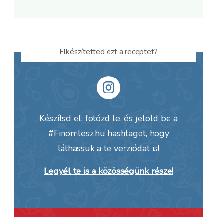
Elkészítetted ezt a receptet?
Készítsd el, fotózd le, és jelöld be a
#Finomlesz.hu
hashtaget, hogy
láthassuk a te verziódat is!
Legyél te is a közösségünk része!