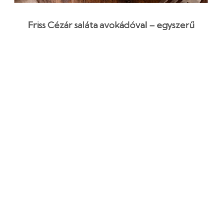
Friss Cézár saláta avokádóval – egyszerű
recept
25 perc
Kezdő