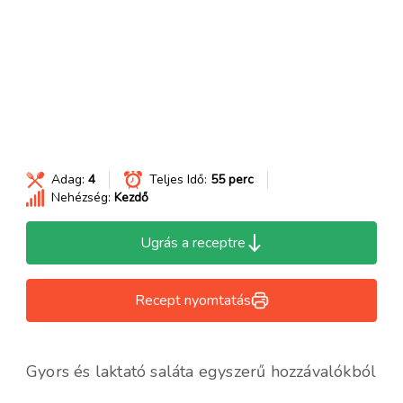
Adag:
4
Teljes Idő:
55 perc
Nehézség:
Kezdő
Ugrás a receptre
Recept nyomtatás
Gyors és laktató saláta egyszerű hozzávalókból