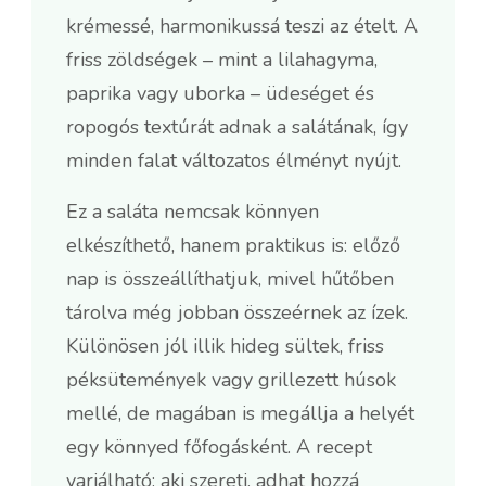
krémessé, harmonikussá teszi az ételt. A
friss zöldségek – mint a lilahagyma,
paprika vagy uborka – üdeséget és
ropogós textúrát adnak a salátának, így
minden falat változatos élményt nyújt.
Ez a saláta nemcsak könnyen
elkészíthető, hanem praktikus is: előző
nap is összeállíthatjuk, mivel hűtőben
tárolva még jobban összeérnek az ízek.
Különösen jól illik hideg sültek, friss
péksütemények vagy grillezett húsok
mellé, de magában is megállja a helyét
egy könnyed főfogásként. A recept
variálható: aki szereti, adhat hozzá