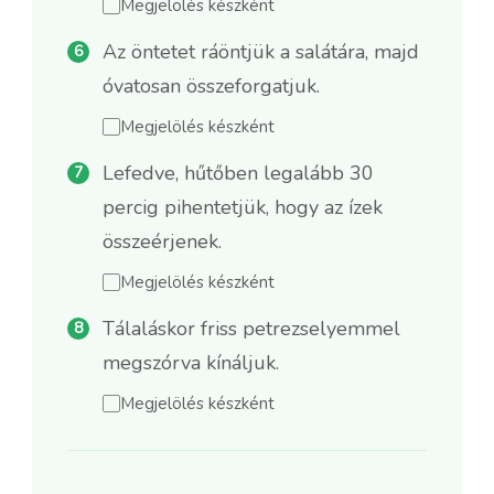
Megjelölés készként
Az öntetet ráöntjük a salátára, majd
óvatosan összeforgatjuk.
Megjelölés készként
Lefedve, hűtőben legalább 30
percig pihentetjük, hogy az ízek
összeérjenek.
Megjelölés készként
Tálaláskor friss petrezselyemmel
megszórva kínáljuk.
Megjelölés készként