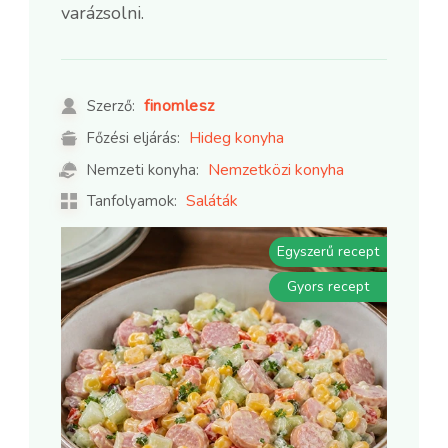
varázsolni.
finomlesz
Szerző:
Hideg konyha
Főzési eljárás:
Nemzetközi konyha
Nemzeti konyha:
Saláták
Tanfolyamok:
Egyszerű recept
Gyors recept