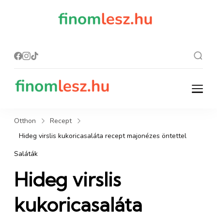
finomles
Recept, ami
finom lesz.
z.hu
finomlesz.hu
Recept, ami finom lesz.
Otthon
Recept
Hideg virslis kukoricasaláta recept majonézes öntettel
Saláták
Hideg virslis
kukoricasaláta