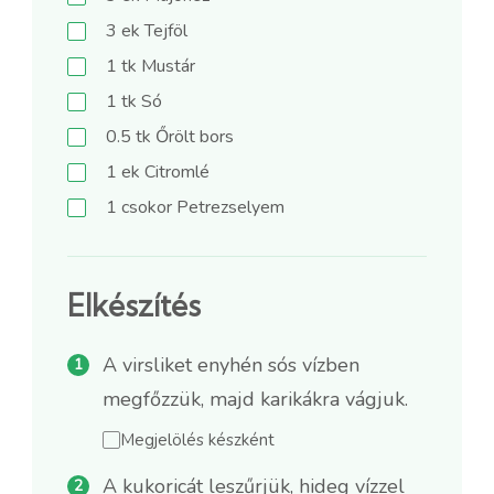
3
ek
Tejföl
1
tk
Mustár
1
tk
Só
0.5
tk
Őrölt bors
1
ek
Citromlé
1
csokor
Petrezselyem
Elkészítés
A virsliket enyhén sós vízben
megfőzzük, majd karikákra vágjuk.
Megjelölés készként
A kukoricát leszűrjük, hideg vízzel