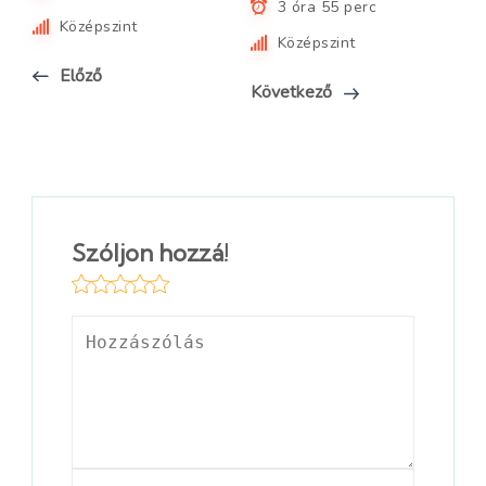
3 óra 55 perc
Középszint
Középszint
Előző
Következő
Szóljon hozzá!