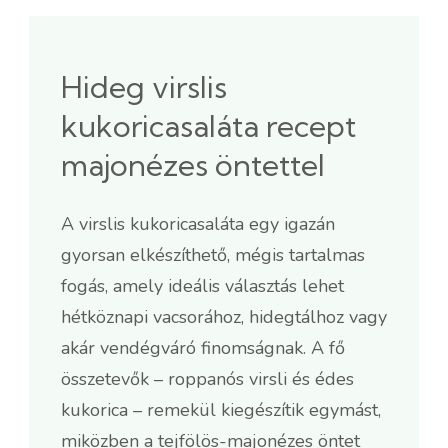
Hideg virslis
kukoricasaláta recept
majonézes öntettel
A virslis kukoricasaláta egy igazán
gyorsan elkészíthető, mégis tartalmas
fogás, amely ideális választás lehet
hétköznapi vacsorához, hidegtálhoz vagy
akár vendégváró finomságnak. A fő
összetevők – roppanós virsli és édes
kukorica – remekül kiegészítik egymást,
miközben a tejfölös-majonézes öntet