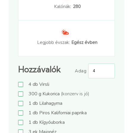
Kalóriák:
280
Legjobb évszak:
Egész évben
Hozzávalók
Adag
4
db
Virsli
300
g
Kukorica
(konzerv is jó)
1
db
Lilahagyma
1
db
Piros Kaliforniai paprika
1
db
Kígyóuborka
3
ek
Majonéz