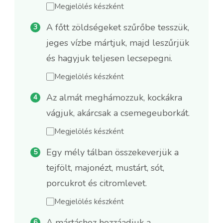
Megjelölés készként
A főtt zöldségeket szűrőbe tesszük,
jeges vízbe mártjuk, majd leszűrjük
és hagyjuk teljesen lecsepegni.
Megjelölés készként
Az almát meghámozzuk, kockákra
vágjuk, akárcsak a csemegeuborkát.
Megjelölés készként
Egy mély tálban összekeverjük a
tejfölt, majonézt, mustárt, sót,
porcukrot és citromlevet.
Megjelölés készként
A mártáshoz hozzáadjuk a