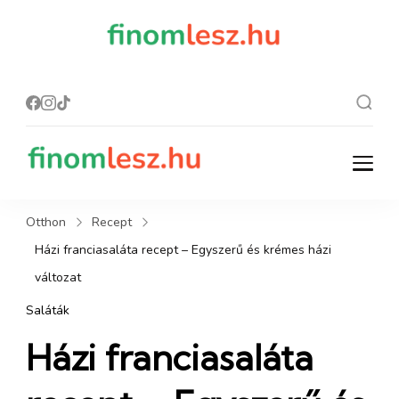
finomles
Recept, ami
finom lesz.
z.hu
finomlesz.hu
Recept, ami finom lesz.
Otthon
Recept
Házi franciasaláta recept – Egyszerű és krémes házi
változat
Saláták
Házi franciasaláta