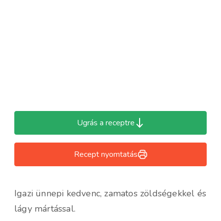
Ugrás a receptre
Recept nyomtatás
Igazi ünnepi kedvenc, zamatos zöldségekkel és
lágy mártással.