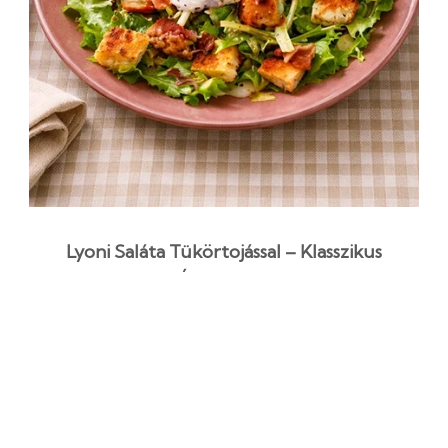
Lyoni Saláta Tükörtojással – Klasszikus
Francia Ízek friss Salátával
32 perc
Kezdő
Egyszerű recept
Húsvéti recept