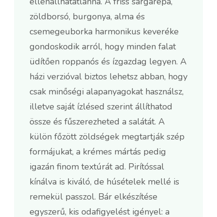
ellenállhatatlanná. A friss sárgarépa,
zöldborsó, burgonya, alma és
csemegeuborka harmonikus keveréke
gondoskodik arról, hogy minden falat
üdítően roppanós és ízgazdag legyen. A
házi verzióval biztos lehetsz abban, hogy
csak minőségi alapanyagokat használsz,
illetve saját ízlésed szerint állíthatod
össze és fűszerezheted a salátát. A
külön főzött zöldségek megtartják szép
formájukat, a krémes mártás pedig
igazán finom textúrát ad. Pirítóssal
kínálva is kiváló, de húsételek mellé is
remekül passzol. Bár elkészítése
egyszerű, kis odafigyelést igényel: a