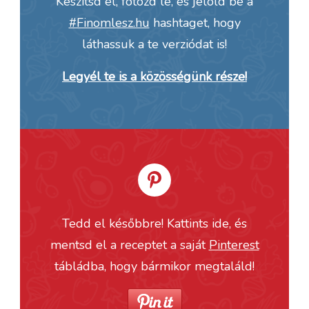
Készítsd el, fotózd le, és jelöld be a
#Finomlesz.hu
hashtaget, hogy
láthassuk a te verziódat is!
Legyél te is a közösségünk része!
Tedd el későbbre! Kattints ide, és
mentsd el a receptet a saját
Pinterest
tábládba, hogy bármikor megtaláld!