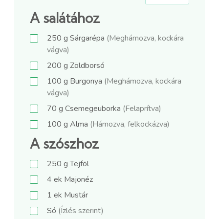
A salátához
250
g
Sárgarépa
(Meghámozva, kockára
vágva)
200
g
Zöldborsó
100
g
Burgonya
(Meghámozva, kockára
vágva)
70
g
Csemegeuborka
(Felaprítva)
100
g
Alma
(Hámozva, felkockázva)
A szószhoz
250
g
Tejföl
4
ek
Majonéz
1
ek
Mustár
Só
(Ízlés szerint)