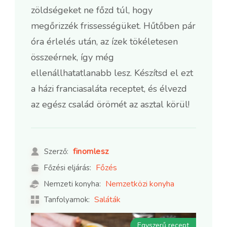
zöldségeket ne főzd túl, hogy
megőrizzék frissességüket. Hűtőben pár
óra érlelés után, az ízek tökéletesen
összeérnek, így még
ellenállhatatlanabb lesz. Készítsd el ezt
a házi franciasaláta receptet, és élvezd
az egész család örömét az asztal körül!
finomlesz
Szerző:
Főzés
Főzési eljárás:
Nemzetközi konyha
Nemzeti konyha:
Saláták
Tanfolyamok:
Egyszerű recept