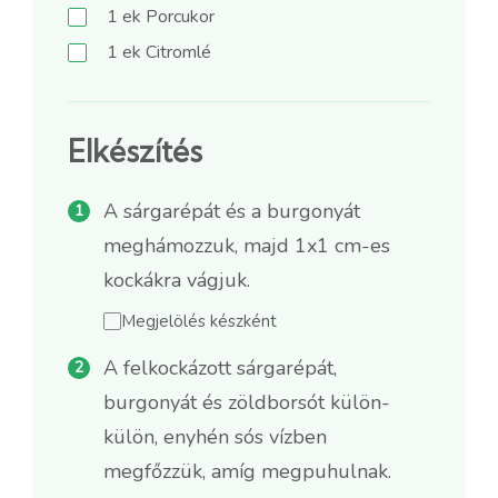
1
ek
Porcukor
1
ek
Citromlé
Elkészítés
A sárgarépát és a burgonyát
meghámozzuk, majd 1x1 cm-es
kockákra vágjuk.
Megjelölés készként
A felkockázott sárgarépát,
burgonyát és zöldborsót külön-
külön, enyhén sós vízben
megfőzzük, amíg megpuhulnak.