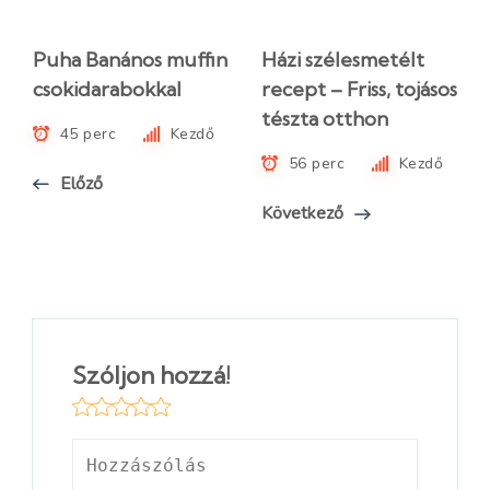
Puha Banános muffin
Házi szélesmetélt
csokidarabokkal
recept – Friss, tojásos
tészta otthon
45 perc
Kezdő
56 perc
Kezdő
Előző
Következő
Szóljon hozzá!