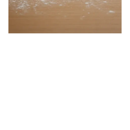
Házi leveles tészta recept
3 óra 40 perc
Középszint
Egyszerű recept