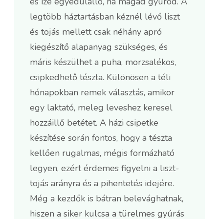
és íze egyedülálló, ha magad gyúrod. A
legtöbb háztartásban kéznél lévő liszt
és tojás mellett csak néhány apró
kiegészítő alapanyag szükséges, és
máris készülhet a puha, morzsalékos,
csipkedhető tészta. Különösen a téli
hónapokban remek választás, amikor
egy laktató, meleg leveshez keresel
hozzáillő betétet. A házi csipetke
készítése során fontos, hogy a tészta
kellően rugalmas, mégis formázható
legyen, ezért érdemes figyelni a liszt-
tojás arányra és a pihentetés idejére.
Még a kezdők is bátran belevághatnak,
hiszen a siker kulcsa a türelmes gyúrás