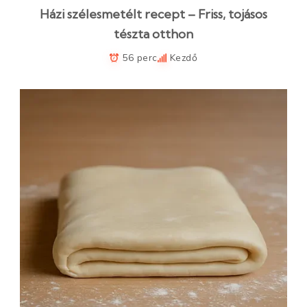
Házi szélesmetélt recept – Friss, tojásos
tészta otthon
56 perc
Kezdő