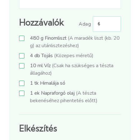
Hozzávalók
Adag
480
g
Finomliszt
(A maradék liszt (kb. 20
g) az utánlisztezéshez)
4
db
Tojás
(Közepes méretű)
10
ml
Víz
(Csak ha szükséges a tészta
állagához)
1
tk
Himalája só
1
ek
Napraforgó olaj
(A tészta
bekenéséhez pihentetés előtt)
Elkészítés