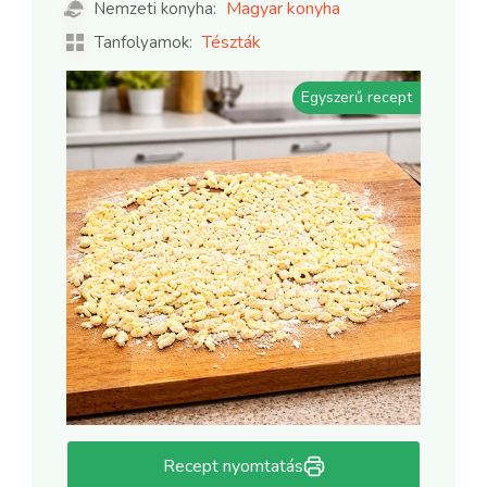
Magyar konyha
Nemzeti konyha:
Tészták
Tanfolyamok:
Egyszerű recept
Recept nyomtatás