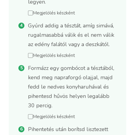
legyen.
Megjelölés készként
Gyúrd addig a tésztát, amíg simává,
rugalmasabbá válik és el nem válik
az edény falától vagy a deszkától.
Megjelölés készként
Formázz egy gombócot a tésztából,
kend meg napraforgó olajjal, majd
fedd le nedves konyharuhával és
pihentesd hűvös helyen legalább
30 percig.
Megjelölés készként
Pihentetés után borítsd lisztezett