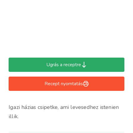
Ugrás a receptre
Recept nyomtatás
Igazi házias csipetke, ami levesedhez istenien
illik.