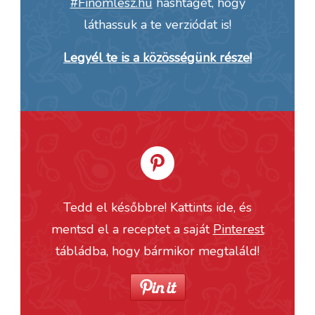
#Finomlesz.hu
hashtaget, hogy
láthassuk a te verziódat is!
Legyél te is a közösségünk része!
Tedd el későbbre! Kattints ide, és
mentsd el a receptet a saját
Pinterest
tábládba, hogy bármikor megtaláld!