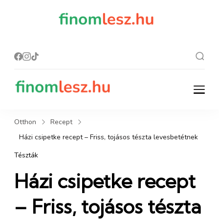
finomles
Recept, ami
finom lesz.
z.hu
finomlesz.hu
Recept, ami finom lesz.
Otthon
Recept
Házi csipetke recept – Friss, tojásos tészta levesbetétnek
Tészták
Házi csipetke recept
– Friss, tojásos tészta