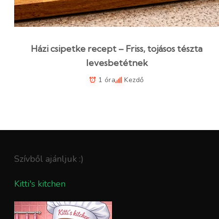
Házi csipetke recept – Friss, tojásos tészta
levesbetétnek
1 óra
Kezdő
Szívből ajánljuk :)
Kitti's kitchen