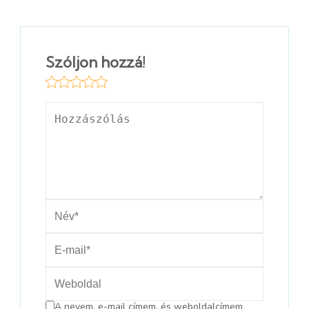
Szóljon hozzá!
A nevem, e-mail címem, és weboldalcímem