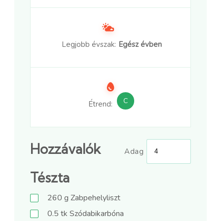
Legjobb évszak:
Egész évben
C
Étrend:
Hozzávalók
Adag
Tészta
260
g
Zabpehelyliszt
0.5
tk
Szódabikarbóna