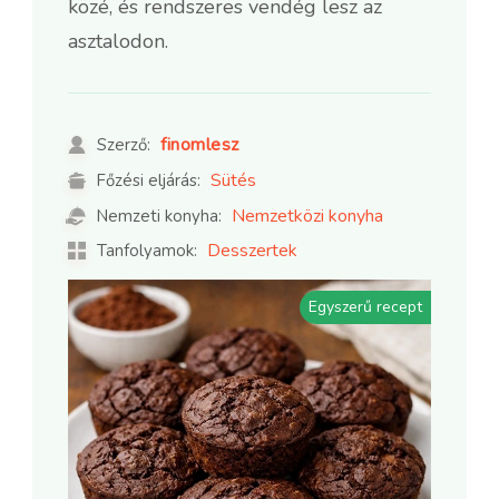
közé, és rendszeres vendég lesz az
asztalodon.
finomlesz
Szerző:
Sütés
Főzési eljárás:
Nemzetközi konyha
Nemzeti konyha:
Desszertek
Tanfolyamok:
Egyszerű recept