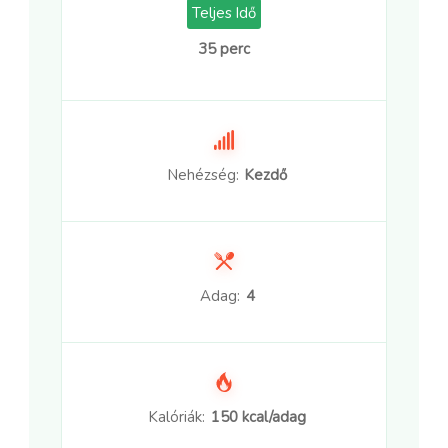
Teljes Idő
35 perc
Nehézség:
Kezdő
Adag:
4
Kalóriák:
150 kcal/adag