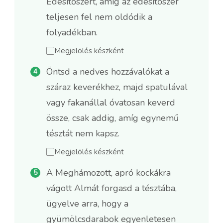
Édesítőszert, amíg az édesítőszer
teljesen fel nem oldódik a
folyadékban.
Megjelölés készként
Öntsd a nedves hozzávalókat a
száraz keverékhez, majd spatulával
vagy fakanállal óvatosan keverd
össze, csak addig, amíg egynemű
tésztát nem kapsz.
Megjelölés készként
A Meghámozott, apró kockákra
vágott Almát forgasd a tésztába,
ügyelve arra, hogy a
gyümölcsdarabok egyenletesen