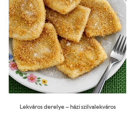
Lekváros derelye – házi szilvalekváros
tészta klasszikus módra
1 óra 15 perc
Középszint