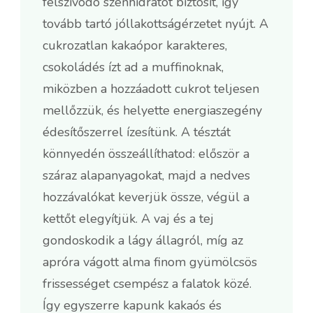
felszívódó szénhidrátot biztosít, így
tovább tartó jóllakottságérzetet nyújt. A
cukrozatlan kakaópor karakteres,
csokoládés ízt ad a muffinoknak,
miközben a hozzáadott cukrot teljesen
mellőzzük, és helyette energiaszegény
édesítőszerrel ízesítünk. A tésztát
könnyedén összeállíthatod: először a
száraz alapanyagokat, majd a nedves
hozzávalókat keverjük össze, végül a
kettőt elegyítjük. A vaj és a tej
gondoskodik a lágy állagról, míg az
apróra vágott alma finom gyümölcsös
frissességet csempész a falatok közé.
Így egyszerre kapunk kakaós és