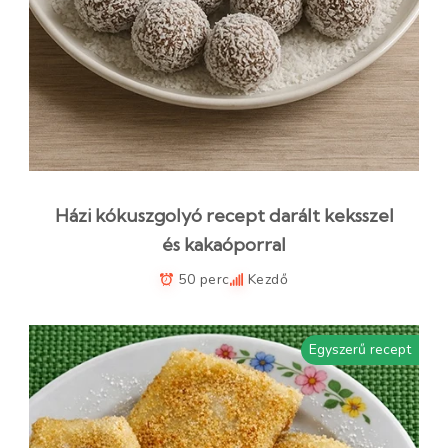
Házi kókuszgolyó recept darált keksszel
és kakaóporral
50 perc
Kezdő
Egyszerű recept