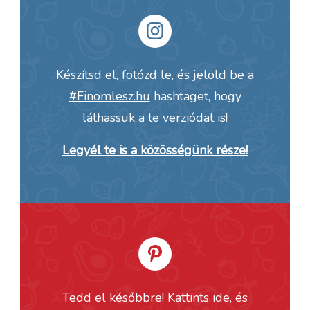
Készítsd el, fotózd le, és jelöld be a
#Finomlesz.hu
hashtaget, hogy
láthassuk a te verziódat is!
Legyél te is a közösségünk része!
Tedd el későbbre! Kattints ide, és