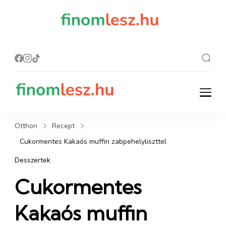
finomles
Recept, ami
finom lesz.
z.hu
finomlesz.hu
Recept, ami finom lesz.
Otthon
Recept
Cukormentes Kakaós muffin zabpehelyliszttel
Desszertek
Cukormentes
Kakaós muffin