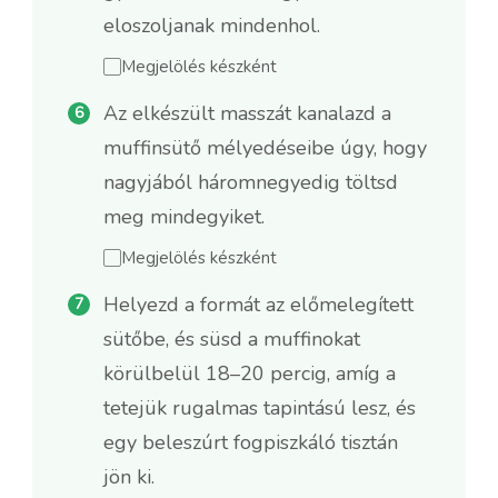
eloszoljanak mindenhol.
Megjelölés készként
Az elkészült masszát kanalazd a
muffinsütő mélyedéseibe úgy, hogy
nagyjából háromnegyedig töltsd
meg mindegyiket.
Megjelölés készként
Helyezd a formát az előmelegített
sütőbe, és süsd a muffinokat
körülbelül 18–20 percig, amíg a
tetejük rugalmas tapintású lesz, és
egy beleszúrt fogpiszkáló tisztán
jön ki.