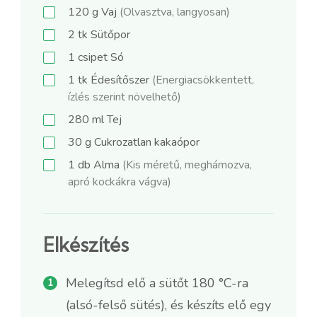
120
g
Vaj
(Olvasztva, langyosan)
2
tk
Sütőpor
1
csipet
Só
1
tk
Édesítőszer
(Energiacsökkentett,
ízlés szerint növelhető)
280
ml
Tej
30
g
Cukrozatlan kakaópor
1
db
Alma
(Kis méretű, meghámozva,
apró kockákra vágva)
Elkészítés
Melegítsd elő a sütőt 180 °C-ra
(alsó-felső sütés), és készíts elő egy