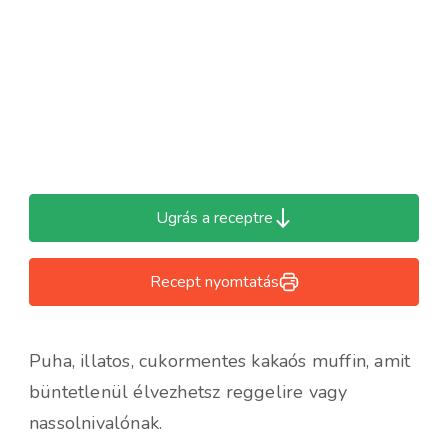
Ugrás a receptre
Recept nyomtatás
Puha, illatos, cukormentes kakaós muffin, amit
büntetlenül élvezhetsz reggelire vagy
nassolnivalónak.