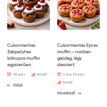
Cukormentes
Cukormentes Epres
Zabpelyhes
muffin – rostban
kókuszos muffin
gazdag, lágy
egyszerűen
desszert
30 perc
Kezdő
1 óra 10 perc
Kezdő
Előző
Következő