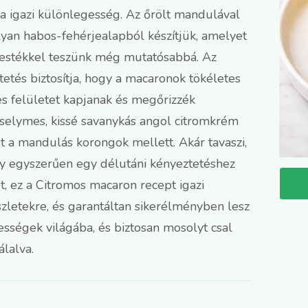
a igazi különlegesség. Az őrölt mandulával
lyan habos-fehérjealapból készítjük, amelyet
elfestékkel teszünk még mutatósabbá. Az
tetés biztosítja, hogy a macaronok tökéletes
s felületet kapjanak és megőrizzék
selymes, kissé savanykás angol citromkrém
ot a mandulás korongok mellett. Akár tavaszi,
y egyszerűen egy délutáni kényeztetéshez
, ez a Citromos macaron recept igazi
részletekre, és garantáltan sikerélményben lesz
ességek világába, és biztosan mosolyt csal
lalva.