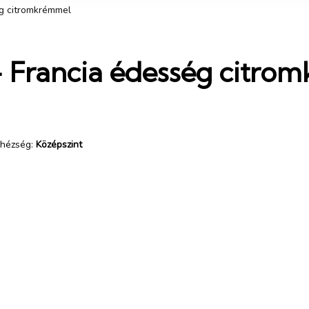
g citromkrémmel
 Francia édesség citro
hézség:
Középszint