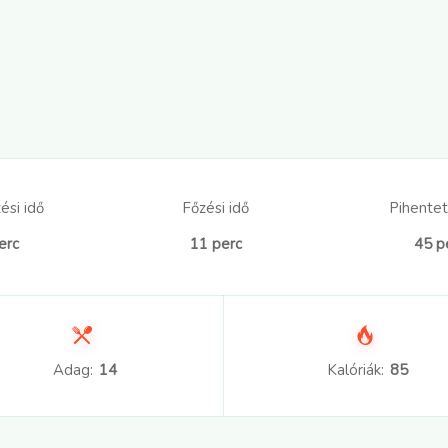
ési idő
Főzési idő
Pihentet
erc
11 perc
45 p
Adag:
14
Kalóriák:
85