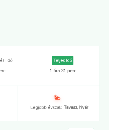
ési idő
Teljes Idő
erc
1 óra 31 perc
Legjobb évszak:
Tavasz, Nyár