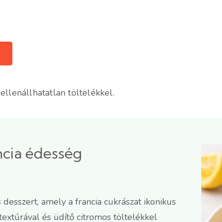
ellenállhatatlan töltelékkel.
ncia édesség
desszert, amely a francia cukrászat ikonikus
textúrával és üdítő citromos töltelékkel