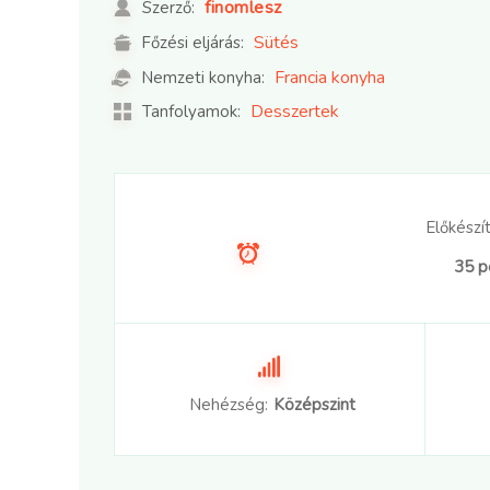
finomlesz
Szerző:
Sütés
Főzési eljárás:
Francia konyha
Nemzeti konyha:
Desszertek
Tanfolyamok:
Előkészít
35 p
Nehézség:
Középszint