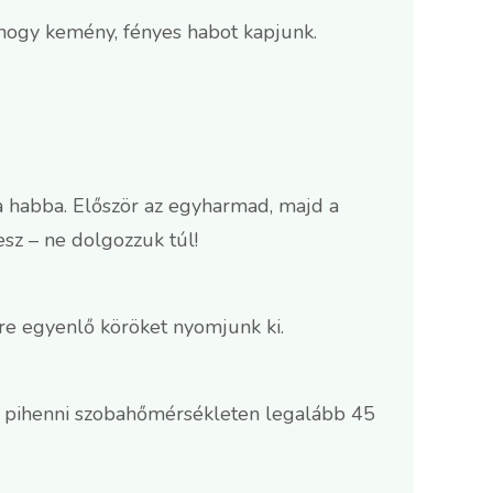
, hogy kemény, fényes habot kapjunk.
a habba. Először az egyharmad, majd a
sz – ne dolgozzuk túl!
ire egyenlő köröket nyomjunk ki.
uk pihenni szobahőmérsékleten legalább 45