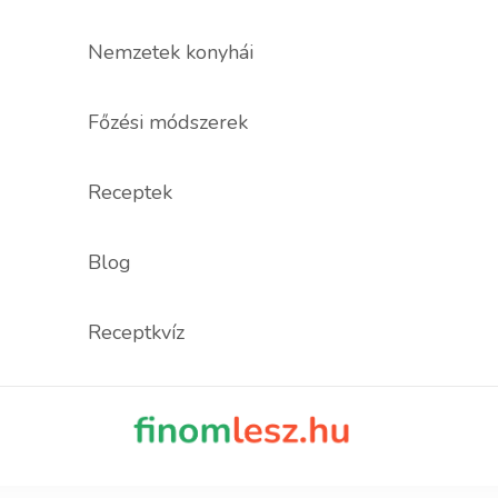
Nemzetek konyhái
Főzési módszerek
Receptek
Blog
Receptkvíz
finomles
Recept, ami fi