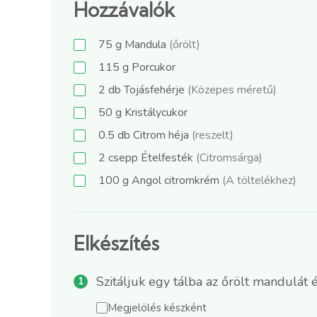
Hozzávalók
75
g
Mandula
(őrölt)
115
g
Porcukor
2
db
Tojásfehérje
(Közepes méretű)
50
g
Kristálycukor
0.5
db
Citrom héja
(reszelt)
2
csepp
Ételfesték
(Citromsárga)
100
g
Angol citromkrém
(A töltelékhez)
Elkészítés
Szitáljuk egy tálba az őrölt mandulát
Megjelölés készként