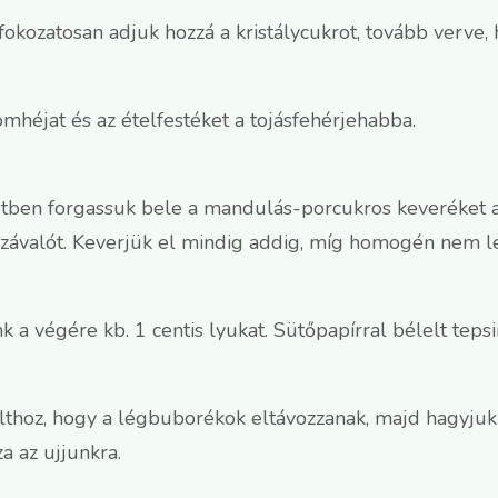
 fokozatosan adjuk hozzá a kristálycukrot, tovább verve
omhéjat és az ételfestéket a tojásfehérjehabba.
letben forgassuk bele a mandulás-porcukros keveréket 
ávalót. Keverjük el mindig addig, míg homogén nem le
 a végére kb. 1 centis lyukat. Sütőpapírral bélelt teps
pulthoz, hogy a légbuborékok eltávozzanak, majd hagyj
a az ujjunkra.