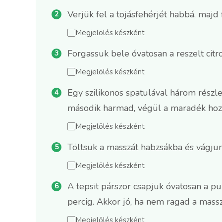
Verjük fel a tojásfehérjét habbá, majd
Megjelölés készként
Forgassuk bele óvatosan a reszelt citr
Megjelölés készként
Egy szilikonos spatulával három rész
második harmad, végül a maradék hozz
Megjelölés készként
Töltsük a masszát habzsákba és vágjunk
Megjelölés készként
A tepsit párszor csapjuk óvatosan a 
percig. Akkor jó, ha nem ragad a massz
Megjelölés készként