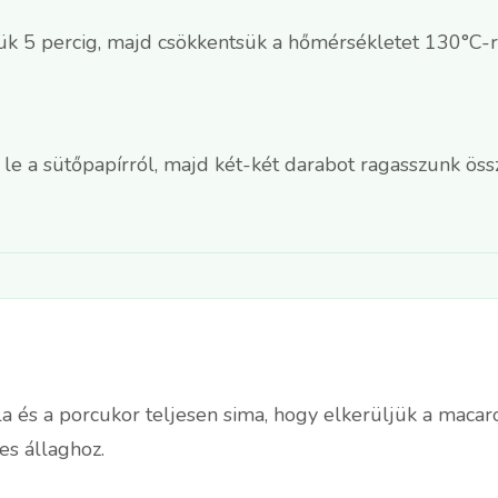
k 5 percig, majd csökkentsük a hőmérsékletet 130°C-ra
le a sütőpapírról, majd két-két darabot ragasszunk ös
 és a porcukor teljesen sima, hogy elkerüljük a macaro
es állaghoz.