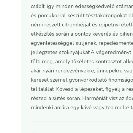
csábít, így minden édességkedvelő számár
és porcukorral készült tésztakorongokat o
némi reszelt citromhéjjal és csipetnyi ét
elkészítés során a pontos keverés és pihen
egyenletességgel süljenek, repedésmente
jellegzetes szoknyájukat.A végeredményt 
tölti meg, amely tökéletes kontrasztot alk
akár nyári rendezvényekre, ünnepekre vag
keresel szemet gyönyörködtető finomságot
telitalálat. Kövesd a lépéseket, figyelj a 
részed a sütés során. Harmóniát visz az éd
mindenki arcára egy kávé vagy tea mellé tá