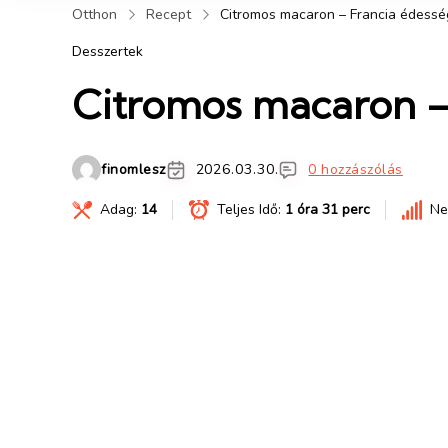
Otthon
Recept
Citromos macaron – Francia édessé
Desszertek
Citromos macaron –
finomlesz
2026.03.30.
0 hozzászólás
Adag:
14
Teljes Idő:
1 óra 31 perc
Ne