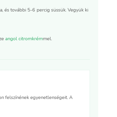
, és további 5-6 percig süssük. Vegyük ki
sze
angol citromkrém
mel.
n felszínének egyenetlenségeit. A