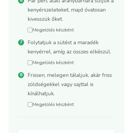
Pár perc alatt aranybarnára sütjük a
kenyérszeleteket, majd óvatosan
kivesszük őket.
Megjelölés készként
Folytatjuk a sütést a maradék
kenyérrel, amíg az összes elkészül.
Megjelölés készként
Frissen, melegen tálaljuk, akár friss
zöldségekkel vagy sajttal is
kínálhatjuk.
Megjelölés készként