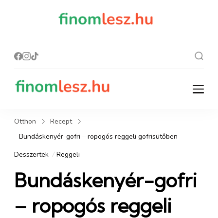
finomles
Recept, ami
finom lesz.
z.hu
finomlesz.hu
Recept, ami finom lesz.
Otthon
Recept
Bundáskenyér-gofri – ropogós reggeli gofrisütőben
Desszertek
Reggeli
Bundáskenyér-gofri
– ropogós reggeli