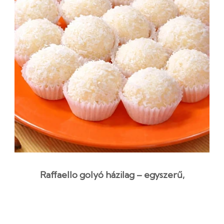
Raffaello golyó házilag – egyszerű,
kókuszos desszert
1 óra 40 perc
Kezdő