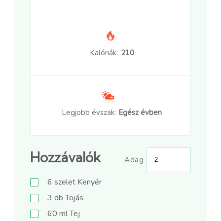
Kalóriák:
210
Legjobb évszak:
Egész évben
Hozzávalók
Adag
6
szelet
Kenyér
3
db
Tojás
60
ml
Tej