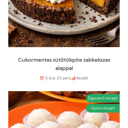
Cukormentes sütőtökpite zabkekszes
alappal
5 óra 25 perc
Kezdő
Egyszerű recept
Gyors recept