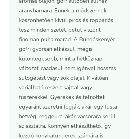
aromás olajon, gofrisütőben sülnek
aranybarnára. Ennek a módszernek
köszönhetően kívül piros és roppanós
lesz minden szelet, belül viszont
finoman puha marad. A Bundáskenyér-
gofri gyorsan elkészül, mégis
különlegesebb, mint a hétköznapi
változat, ráadásul nem igényel hosszas
sütögetést vagy sok olajat. Kiválóan
variálható reszelt sajttal vagy
fűszerekkel. Gyerekek és felnőttek
egyaránt szeretni fogják, akár egy lusta
hétvégi reggelire, akár vacsorára kerül
az asztalra. Könnyen elkészíthető, így
kezdő konyhatündérek számára is