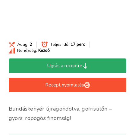
Adag:
2
Teljes Idő:
17 perc
Nehézség:
Kezdő
Ugrás a receptre
Recept nyomtatás
Bundáskenyér újragondolva, gofrisütőn –
gyors, ropogós finomság!