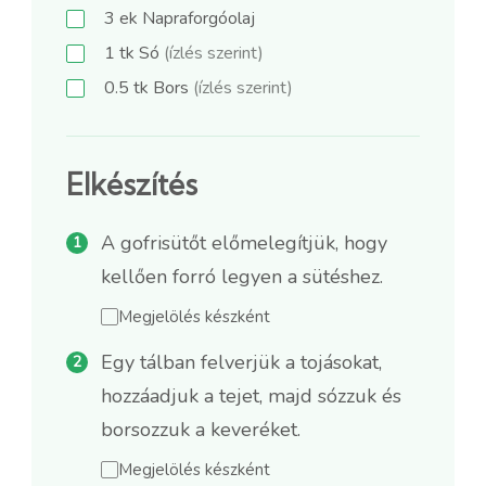
3
ek
Napraforgóolaj
1
tk
Só
(ízlés szerint)
0.5
tk
Bors
(ízlés szerint)
Elkészítés
A gofrisütőt előmelegítjük, hogy
kellően forró legyen a sütéshez.
Megjelölés készként
Egy tálban felverjük a tojásokat,
hozzáadjuk a tejet, majd sózzuk és
borsozzuk a keveréket.
Megjelölés készként