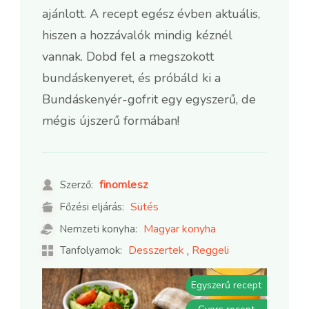
ajánlott. A recept egész évben aktuális,
hiszen a hozzávalók mindig kéznél
vannak. Dobd fel a megszokott
bundáskenyeret, és próbáld ki a
Bundáskenyér-gofrit egy egyszerű, de
mégis újszerű formában!
finomlesz
Szerző:
Sütés
Főzési eljárás:
Magyar konyha
Nemzeti konyha:
,
Desszertek
Reggeli
Tanfolyamok:
Egyszerű recept