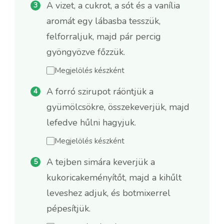
A vizet, a cukrot, a sót és a vanília
aromát egy lábasba tesszük,
felforraljuk, majd pár percig
gyöngyözve főzzük.
Megjelölés készként
A forró szirupot ráöntjük a
gyümölcsökre, összekeverjük, majd
lefedve hűlni hagyjuk.
Megjelölés készként
A tejben simára keverjük a
kukoricakeményítőt, majd a kihűlt
leveshez adjuk, és botmixerrel
pépesítjük.