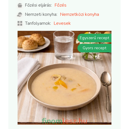
Főzés
Főzési eljárás:
Nemzetközi konyha
Nemzeti konyha:
Levesek
Tanfolyamok:
Egyszerű recept
Gyors recept