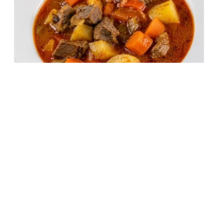
Marha gulyásleves zöldségekkel
1 óra 50 perc
Középszint