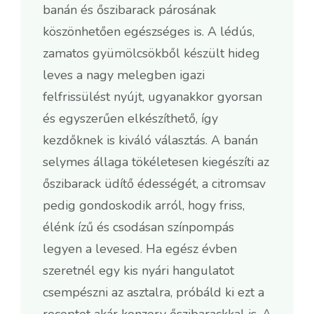
banán és őszibarack párosának
köszönhetően egészséges is. A lédús,
zamatos gyümölcsökből készült hideg
leves a nagy melegben igazi
felfrissülést nyújt, ugyanakkor gyorsan
és egyszerűen elkészíthető, így
kezdőknek is kiváló választás. A banán
selymes állaga tökéletesen kiegészíti az
őszibarack üdítő édességét, a citromsav
pedig gondoskodik arról, hogy friss,
élénk ízű és csodásan színpompás
legyen a levesed. Ha egész évben
szeretnél egy kis nyári hangulatot
csempészni az asztalra, próbáld ki ezt a
receptet akár konzerv őszibarackkal is. A