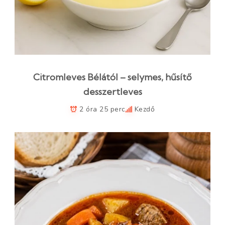
Citromleves Bélától – selymes, hűsítő
desszertleves
2 óra 25 perc
Kezdő