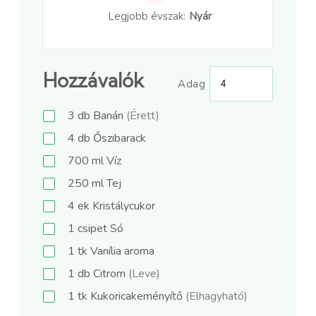
Legjobb évszak:
Nyár
Hozzávalók
Adag
3
db
Banán
(Érett)
4
db
Őszibarack
700
ml
Víz
250
ml
Tej
4
ek
Kristálycukor
1
csipet
Só
1
tk
Vanília aroma
1
db
Citrom
(Leve)
1
tk
Kukoricakeményítő
(Elhagyható)