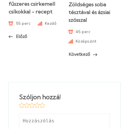
fűszeres csirkemell
Zöldséges soba
csíkokkal - recept
tésztával és ázsiai
szósszal
55 perc
Kezdő
45 perc
Előző
Középszint
Következő
Szóljon hozzá!