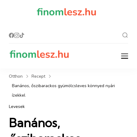
finomles
Recept, ami
finom lesz.
z.hu
finomlesz.hu
Recept, ami finom lesz.
Otthon
Recept
Banános, őszibarackos gyümölcsleves könnyed nyári
ízekkel
Levesek
Banános,