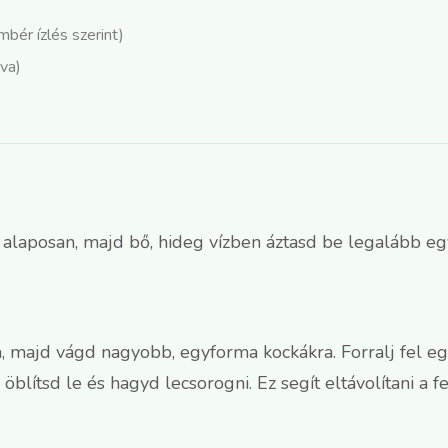
mbér ízlés szerint)
tva)
laposan, majd bő, hideg vízben áztasd be legalább egy é
, majd vágd nagyobb, egyforma kockákra. Forralj fel eg
 öblítsd le és hagyd lecsorogni. Ez segít eltávolítani a f