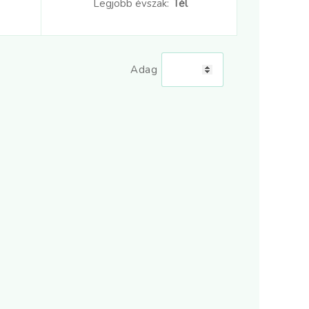
Legjobb évszak:
Tél
Adag