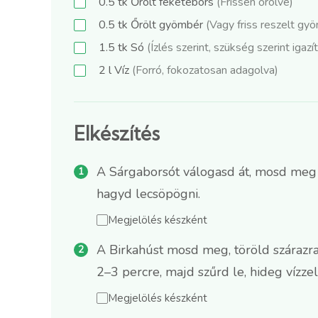
0.5
tk
Őrölt feketebors
(Frissen őrölve)
0.5
tk
Őrölt gyömbér
(Vagy friss reszelt gyö
1.5
tk
Só
(Ízlés szerint, szükség szerint igazí
2
l
Víz
(Forró, fokozatosan adagolva)
Elkészítés
A Sárgaborsót válogasd át, mosd meg a
hagyd lecsöpögni.
Megjelölés készként
A Birkahúst mosd meg, töröld szárazra
2–3 percre, majd szűrd le, hideg vízzel
Megjelölés készként