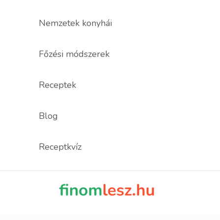
Nemzetek konyhái
Főzési módszerek
Receptek
Blog
Receptkvíz
finomles
Recept, ami fi