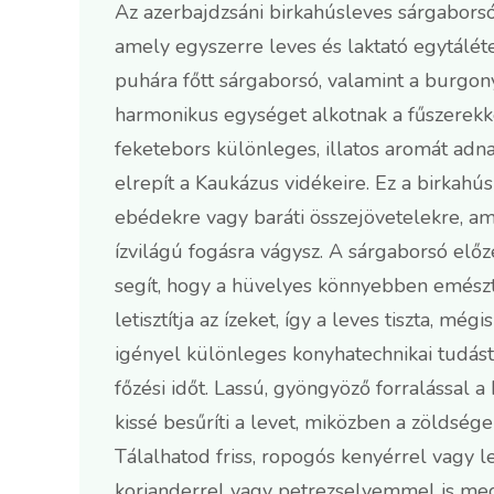
Az azerbajdzsáni birkahúsleves sárgaborsó
amely egyszerre leves és laktató egytáléte
puhára főtt sárgaborsó, valamint a burgony
harmonikus egységet alkotnak a fűszerekke
feketebors különleges, illatos aromát adn
elrepít a Kaukázus vidékeire. Ez a birkahús
ebédekre vagy baráti összejövetelekre, am
ízvilágú fogásra vágysz. A sárgaborsó előze
segít, hogy a hüvelyes könnyebben emészt
letisztítja az ízeket, így a leves tiszta, mé
igényel különleges konyhatechnikai tudást
főzési időt. Lassú, gyöngyöző forralással a
kissé besűríti a levet, miközben a zöldsége
Tálalhatod friss, ropogós kenyérrel vagy l
korianderrel vagy petrezselyemmel is meg