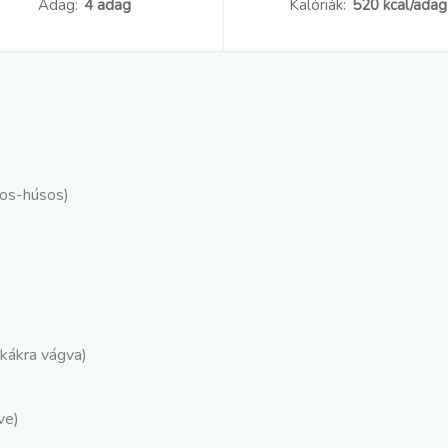
Adag:
4 adag
Kalóriák:
520 kcal/adag
tos-húsos)
kákra vágva)
ve)