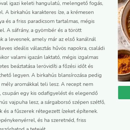
val igazi keleti hangulatú, melengető fogás,
l. A birkahús karakteres íze, a krémesen
a és a friss paradicsom tartalmas, mégis
l. A sáfrány, a gyömbér és a törött
ak a levesnek, amely már az első kanálnál
leves ideális választás hűvös napokra, családi
ikor valami igazán laktató, mégis izgalmas
tes beáztatása lerövidíti a főzési időt és
hető legyen. A birkahús blansírozása pedig
gis mély aromákkal teli lesz. A recept nem
, csupán egy kis odafigyelést és elegendő
 hús vajpuha lesz, a sárgaborsó szépen szétfő,
k és a fűszerek rétegezett ízeket építenek.
epénykenyérrel, és ha szeretnéd, friss
szórhatod a tetejét.