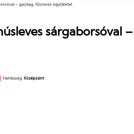
orsóval – gazdag, fűszeres egytálétel
húsleves sárgaborsóval –
Nehézség:
Középszint