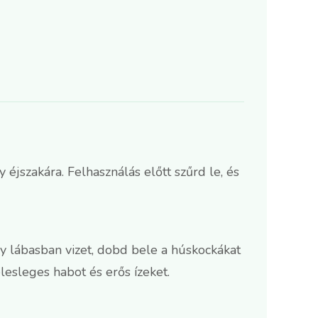
jszakára. Felhasználás előtt szűrd le, és
y lábasban vizet, dobd bele a húskockákat
elesleges habot és erős ízeket.