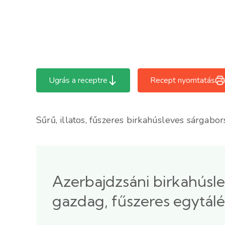
Ugrás a receptre
Recept nyomtatás
Sűrű, illatos, fűszeres birkahúsleves sárgabo
Azerbajdzsáni birkahúsl
gazdag, fűszeres egytálé