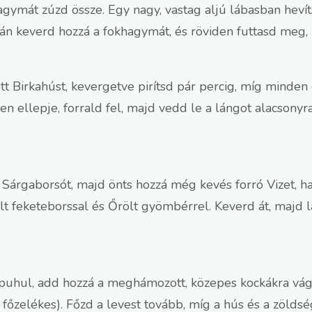
ymát zúzd össze. Egy nagy, vastag aljú lábasban hevíts
án keverd hozzá a fokhagymát, és röviden futtasd meg,
tt Birkahúst, kevergetve pirítsd pár percig, míg minden 
en ellepje, forrald fel, majd vedd le a lángot alacsonyra
 Sárgaborsót, majd önts hozzá még kevés forró Vizet, 
t feketeborssal és Őrölt gyömbérrel. Keverd át, majd l
uhul, add hozzá a meghámozott, közepes kockákra vágot
 főzelékes). Főzd a levest tovább, míg a hús és a zöld