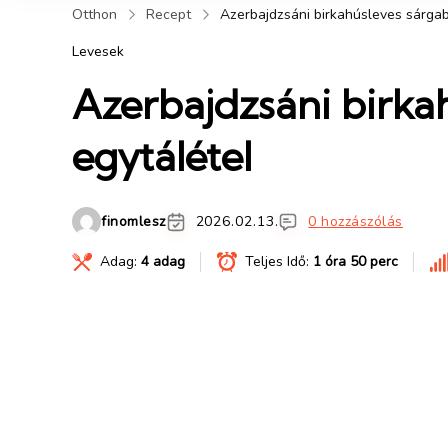
Otthon
Recept
Azerbajdzsáni birkahúsleves sárgab
Levesek
Azerbajdzsáni birka
egytálétel
finomlesz
2026.02.13.
0 hozzászólás
Adag:
4 adag
Teljes Idő:
1 óra 50 perc