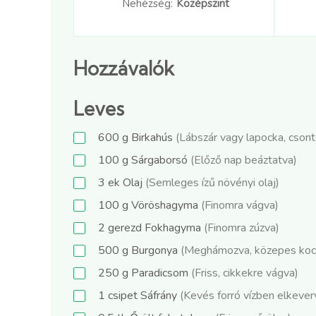
Nehézség:
Középszint
Hozzávalók
Leves
600
g
Birkahús
(Lábszár vagy lapocka, cson
100
g
Sárgaborsó
(Előző nap beáztatva)
3
ek
Olaj
(Semleges ízű növényi olaj)
100
g
Vöröshagyma
(Finomra vágva)
2
gerezd
Fokhagyma
(Finomra zúzva)
500
g
Burgonya
(Meghámozva, közepes koc
250
g
Paradicsom
(Friss, cikkekre vágva)
1
csipet
Sáfrány
(Kevés forró vízben elkever