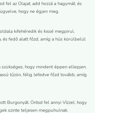
d fel az Olajat, add hozzá a hagymát, és
 ügyelve, hogy ne égjen meg.
oldala kifehéredik és kissé megpirul.
, és fedő alatt főzd, amíg a hús körülbelül
ha szükséges, hogy mindent éppen ellepjen.
assú tűzön, félig lefedve főzd tovább, amíg
t Burgonyát. Öntsd fel annyi Vízzel, hogy
ségek szinte teljesen megpuhulnak.