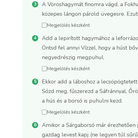
A Vöröshagymát finomra vágd, a Fokhag
közepes lángon párold üvegesre. Ezut
Megjelölés készként
Add a lepirított hagymához a leforrázo
Öntsd fel annyi Vízzel, hogy a húst bőv
negyedrészig megpuhul.
Megjelölés készként
Ekkor add a láboshoz a lecsöpögtetett
Sózd meg, fűszerezd a Sáfránnyal, Őröl
a hús és a borsó is puhulni kezd.
Megjelölés készként
Amikor a Sárgaborsó már érezhetően p
gazdag levest kapj (ne legyen túl sűrű