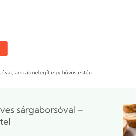
rsóval, ami átmelegít egy hűvös estén.
eves sárgaborsóval –
tel