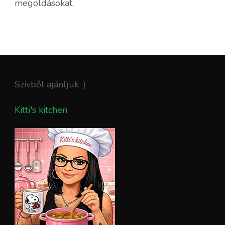
megoldásokat.
Szívből ajánljuk :)
Kitti's kitchen