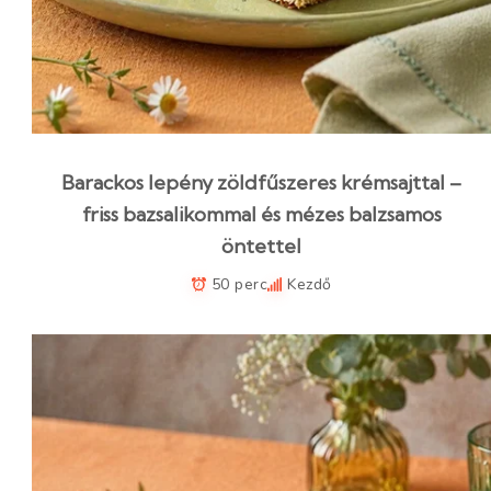
Barackos lepény zöldfűszeres krémsajttal –
friss bazsalikommal és mézes balzsamos
öntettel
50 perc
Kezdő