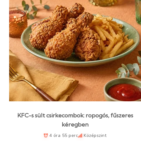
KFC-s sült csirkecombok: ropogós, fűszeres
kéregben
4 óra 55 perc
Középszint