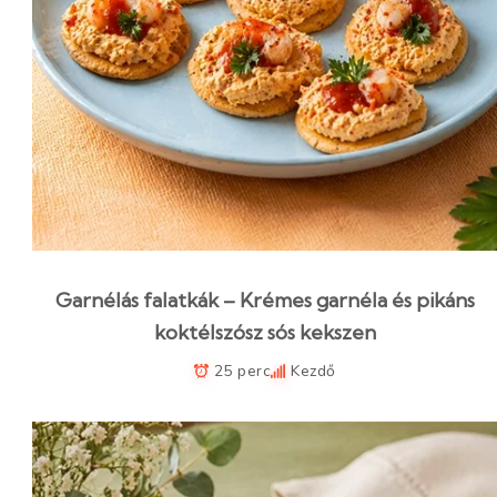
Garnélás falatkák – Krémes garnéla és pikáns
koktélszósz sós kekszen
25 perc
Kezdő