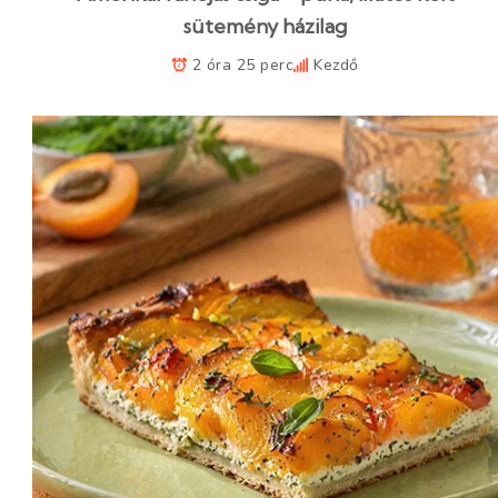
sütemény házilag
2 óra 25 perc
Kezdő